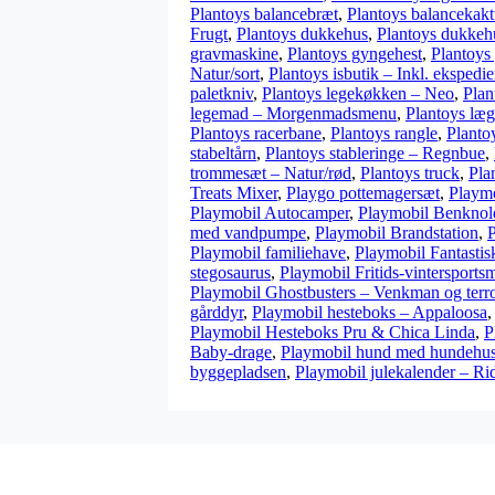
Plantoys balancebræt
,
Plantoys balancekakt
Frugt
,
Plantoys dukkehus
,
Plantoys dukkeh
gravmaskine
,
Plantoys gyngehest
,
Plantoys
Natur/sort
,
Plantoys isbutik – Inkl. ekspedien
paletkniv
,
Plantoys legekøkken – Neo
,
Plan
legemad – Morgenmadsmenu
,
Plantoys læ
Plantoys racerbane
,
Plantoys rangle
,
Planto
stabeltårn
,
Plantoys stableringe – Regnbue
,
trommesæt – Natur/rød
,
Plantoys truck
,
Pla
Treats Mixer
,
Playgo pottemagersæt
,
Playmo
Playmobil Autocamper
,
Playmobil Benknol
med vandpumpe
,
Playmobil Brandstation
,
P
Playmobil familiehave
,
Playmobil Fantastis
stegosaurus
,
Playmobil Fritids-vintersports
Playmobil Ghostbusters – Venkman og terr
gårddyr
,
Playmobil hesteboks – Appaloosa
Playmobil Hesteboks Pru & Chica Linda
,
P
Baby-drage
,
Playmobil hund med hundehu
byggepladsen
,
Playmobil julekalender – Ri