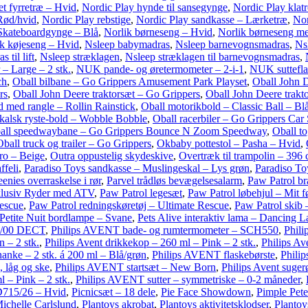
t fyrretræ – Hvid
,
Nordic Play hynde til sansegynge
,
Nordic Play klat
Rød/hvid
,
Nordic Play rebstige
,
Nordic Play sandkasse – Lærketræ
,
Nor
Skateboardgynge – Blå
,
Norlik børneseng – Hvid
,
Norlik børneseng me
k køjeseng – Hvid
,
Nsleep babymadras
,
Nsleep barnevognsmadras
,
Ns
 til lift
,
Nsleep stræklagen
,
Nsleep stræklagen til barnevognsmadras
,
 – Large – 2 stk.
,
NUK pande- og øretermometer – 2-i-1
,
NUK suttefla
ch
,
Oball bilbane – Go Grippers Amusement Park Playset
,
Oball John 
rs
,
Oball John Deere traktorsæt – Go Grippers
,
Oball John Deere trakto
d med rangle – Rollin Rainstick
,
Oball motorikbold – Classic Ball – Blå/
kalsk ryste-bold – Wobble Bobble
,
Oball racerbiler – Go Grippers Car
all speedwaybane – Go Grippers Bounce N Zoom Speedway
,
Oball t
Oball truck og trailer – Go Grippers
,
Okbaby pottestol – Pasha – Hvid
,
ro – Beige
,
Outra oppustelig skydeskive
,
Overtræk til trampolin – 396
ffeli
,
Paradiso Toys sandkasse – Muslingeskal – Lys grøn
,
Paradiso To
enies overraskelse i rør
,
Parvel trådløs bevægelsesalarm
,
Paw Patrol br
nklusiv Ryder med ATV
,
Paw Patrol legesæt
,
Paw Patrol løbehjul – Mit fø
Rescue
,
Paw Patrol redningskøretøj – Ultimate Rescue
,
Paw Patrol skib –
Petite Nuit bordlampe – Svane
,
Pets Alive interaktiv lama – Dancing 
02/00 DECT
,
Philips AVENT bade- og rumtermometer – SCH550
,
Phili
 – 2 stk.
,
Philips Avent drikkekop – 260 ml – Pink – 2 stk.
,
Philips Av
anke – 2 stk. á 200 ml – Blå/grøn
,
Philips AVENT flaskebørste
,
Phili
 låg og ske
,
Philips AVENT startsæt – New Born
,
Philips Avent suger
 – Pink – 2 stk.
,
Philips AVENT sutter – symmetriske – 0-2 måneder
,
D715/26 – Hvid
,
Picnicsæt – 18 dele
,
Pie Face Showdown
,
Pimple Pete
Michelle Carlslund
,
Plantoys akrobat
,
Plantoys aktivitetsklodser
,
Plantoys