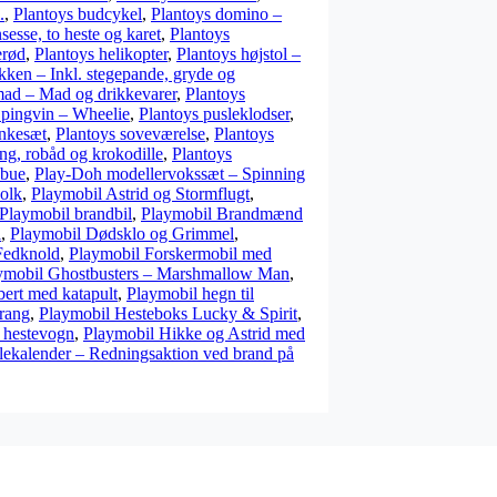
.
,
Plantoys budcykel
,
Plantoys domino –
sesse, to heste og karet
,
Plantoys
erød
,
Plantoys helikopter
,
Plantoys højstol –
kken – Inkl. stegepande, gryde og
mad – Mad og drikkevarer
,
Plantoys
 pingvin – Wheelie
,
Plantoys pusleklodser
,
inkesæt
,
Plantoys soveværelse
,
Plantoys
ing, robåd og krokodille
,
Plantoys
nbue
,
Play-Doh modellervokssæt – Spinning
olk
,
Playmobil Astrid og Stormflugt
,
Playmobil brandbil
,
Playmobil Brandmænd
l
,
Playmobil Dødsklo og Grimmel
,
Fedknold
,
Playmobil Forskermobil med
ymobil Ghostbusters – Marshmallow Man
,
ert med katapult
,
Playmobil hegn til
rang
,
Playmobil Hesteboks Lucky & Spirit
,
 hestevogn
,
Playmobil Hikke og Astrid med
lekalender – Redningsaktion ved brand på