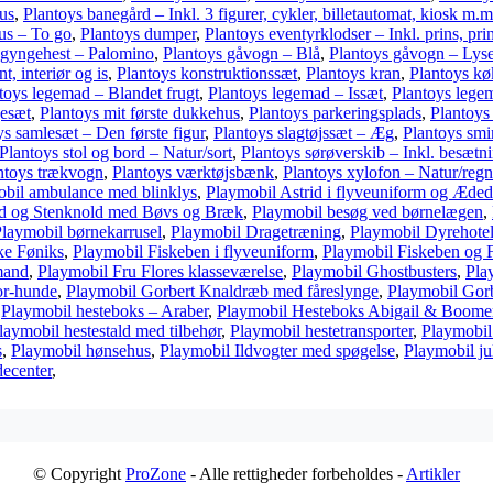
us
,
Plantoys banegård – Inkl. 3 figurer, cykler, billetautomat, kiosk m.m
us – To go
,
Plantoys dumper
,
Plantoys eventyrklodser – Inkl. prins, prin
 gyngehest – Palomino
,
Plantoys gåvogn – Blå
,
Plantoys gåvogn – Lys
t, interiør og is
,
Plantoys konstruktionssæt
,
Plantoys kran
,
Plantoys kø
toys legemad – Blandet frugt
,
Plantoys legemad – Issæt
,
Plantoys lege
gesæt
,
Plantoys mit første dukkehus
,
Plantoys parkeringsplads
,
Plantoys
ys samlesæt – Den første figur
,
Plantoys slagtøjssæt – Æg
,
Plantoys sm
Plantoys stol og bord – Natur/sort
,
Plantoys sørøverskib – Inkl. besætn
ntoys trækvogn
,
Plantoys værktøjsbænk
,
Plantoys xylofon – Natur/reg
bil ambulance med blinklys
,
Playmobil Astrid i flyveuniform og Æded
d og Stenknold med Bøvs og Bræk
,
Playmobil besøg ved børnelægen
,
laymobil børnekarrusel
,
Playmobil Dragetræning
,
Playmobil Dyrehote
ke Føniks
,
Playmobil Fiskeben i flyveuniform
,
Playmobil Fiskeben og 
mand
,
Playmobil Fru Flores klasseværelse
,
Playmobil Ghostbusters
,
Pla
or-hunde
,
Playmobil Gorbert Knaldræb med fåreslynge
,
Playmobil Gorb
,
Playmobil hesteboks – Araber
,
Playmobil Hesteboks Abigail & Boome
laymobil hestestald med tilbehør
,
Playmobil hestetransporter
,
Playmobil
s
,
Playmobil hønsehus
,
Playmobil Ildvogter med spøgelse
,
Playmobil ju
decenter
,
© Copyright
ProZone
- Alle rettigheder forbeholdes -
Artikler