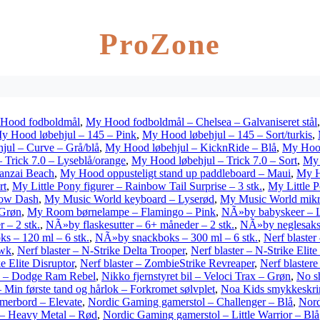
ProZone
Hood fodboldmål
,
My Hood fodboldmål – Chelsea – Galvaniseret stål
y Hood løbehjul – 145 – Pink
,
My Hood løbehjul – 145 – Sort/turkis
,
jul – Curve – Grå/blå
,
My Hood løbehjul – KicknRide – Blå
,
My Hood
 Trick 7.0 – Lyseblå/orange
,
My Hood løbehjul – Trick 7.0 – Sort
,
My 
Banzai Beach
,
My Hood oppusteligt stand up paddleboard – Maui
,
My H
rt
,
My Little Pony figurer – Rainbow Tail Surprise – 3 stk.
,
My Little P
bow Dash
,
My Music World keyboard – Lyserød
,
My Music World mik
Grøn
,
My Room børnelampe – Flamingo – Pink
,
NÃ»by babyskeer – Ly
 – 2 stk.
,
NÃ»by flaskesutter – 6+ måneder – 2 stk.
,
NÃ»by neglesak
s – 120 ml – 6 stk.
,
NÃ»by snackboks – 300 ml – 6 stk.
,
Nerf blaster 
awk
,
Nerf blaster – N-Strike Delta Trooper
,
Nerf blaster – N-Strike Elite
ke Elite Disruptor
,
Nerf blaster – ZombieStrike Revreaper
,
Nerf blaster
bil – Dodge Ram Rebel
,
Nikko fjernstyret bil – Veloci Trax – Grøn
,
No sh
Min første tand og hårlok – Forkromet sølvplet
,
Noa Kids smykkeskrin
merbord – Elevate
,
Nordic Gaming gamerstol – Challenger – Blå
,
Nord
 – Heavy Metal – Rød
,
Nordic Gaming gamerstol – Little Warrior – Blå