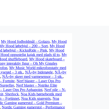
,
My Hood fodboldmål – Golazo
,
My Hood
My Hood løbehjul – 200 – Sort
,
My Hood
 løbehjul – KicknRide – Pink
,
My Hood
Hood oppustelig kajak med plads til to
,
My
ood shuffleboard
,
My Hood skateboard –
ony interaktiv figur – Oh My Giggles
rofon
,
My Music World mikrofonstativ med
serød – 3 stk.
,
NÃ»by bidenøgle
,
NÃ»by
s
,
NÃ»by skeer med varmesensor – 3 stk.
,
– Fortnite
,
Nerf blaster – Laser Ops Pro
 Surgefire
,
Nerf blaster – Nstrike Elite
e – Laser Ops Pro Aphapoint
,
Nerf pile – N-
it, Sherlock
,
Noa Kids børnebestik med
 – Fortinnet
,
Noa Kids sparegris
,
Noa
ic Gaming gamerstol – Gold Premium –
,
Nordic Gaming gamerstol – Performance