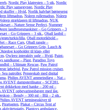
rereb
,
Nordic Play klatresten – 5 stk
,
Nordic
dic Play sansegynge
,
Nordic Play
d skuffer – Hvid
,
Norlik halvhøj børneseng
leep liftmadras
,
Nsleep rullemadras
,
Nsleep
Nsleep stræklagen til liftmadras
,
NUK
skesæt – Nature Sense Perfect
,
Nummer
Deere landbrugsmaskiner – Go Grippers – 3
rsæt – Go Grippers – 3 stk.
,
Oball lastbil –
grøn/turkis/lilla
,
Oball motorikbold –
 Set – Race Cars
,
Oball rangle –
ogbanesæt – Go Grippers Grip, Lauch &
Okiedog kopholder til klap- eller
 cm
,
Owleez interaktiv ugle – Hvid
,
Paint-
ys sandkasse – Plast
,
Paradiso Toys
andbil – Ultimate Rescue
,
Paw Patrol
rste løbehjul
,
Paw Patrol mission cruiser
,
 Sea patroller
,
Pengeskab med digital
Lama
,
Philips AVENT ammeindlæg – Nat –
ps AVENT dampsterilisator – SCF281
,
ent drikkekop med hanke – 200 ml –
ps AVENT opbevaringsbægre med låg
,
ørskop – Bendy – 300 ml – Blå – 2 stk.
,
Philips AVENT tætningsskiver til
,
Piratjagten
,
Plakat – Circus Tent af
 aktivitetsstativ
,
Plantoys ambulance
,