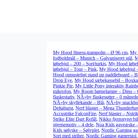
My Hood fitness-trampolin – Ø 96 cm
,
My 
fodboldmål – Munich – Galvaniseret stål
,
M
løbehjul – 200 – Sort/turkis
,
My Hood løbeh
løbehjul – Tour – Pink
,
My Hood løbehjul –
Hood oppusteligt stand up paddleboard – 
Drop Eye
,
My Hood sæbekassebil – Boxka
Pinkie Pie
,
My Little Pony interaktiv Rain
mikrofon
,
My Room børnelampe – Dino – 
flaskestativ
,
NÃ»by flaskesutter – 0 måneder
NÃ»by skyllekande – Blå
,
NÃ»by snackbok
Deltaburst
,
Nerf blaster – Mega Thunderh
Accustrike FalconFire
,
Nerf blaster – Nstri
Strike Elite Dart Refill
,
Nikko fjernstyret 
stjernemotiv – 4 dele
,
Noa Kids gaveæske – 
Kids sølvske – Sølvplet
,
Nordic Gaming ga
Sort med striber
,
Nordic Gaming gamerstol