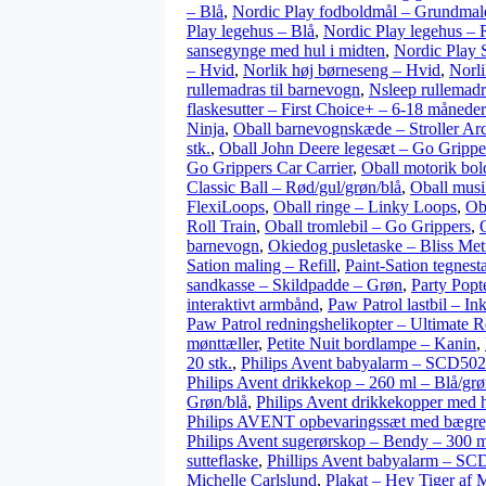
– Blå
,
Nordic Play fodboldmål – Grundmale
Play legehus – Blå
,
Nordic Play legehus – 
sansegynge med hul i midten
,
Nordic Play 
– Hvid
,
Norlik høj børneseng – Hvid
,
Norli
rullemadras til barnevogn
,
Nsleep rullemadras
flaskesutter – First Choice+ – 6-18 måneder
Ninja
,
Oball barnevognskæde – Stroller Ar
stk.
,
Oball John Deere legesæt – Go Grippe
Go Grippers Car Carrier
,
Oball motorik bol
Classic Ball – Rød/gul/grøn/blå
,
Oball musi
FlexiLoops
,
Oball ringe – Linky Loops
,
Ob
Roll Train
,
Oball tromlebil – Go Grippers
,
barnevogn
,
Okiedog pusletaske – Bliss Met
Sation maling – Refill
,
Paint-Sation tegnesta
sandkasse – Skildpadde – Grøn
,
Party Popte
interaktivt armbånd
,
Paw Patrol lastbil – I
Paw Patrol redningshelikopter – Ultimate 
mønttæller
,
Petite Nuit bordlampe – Kanin
,
20 stk.
,
Philips Avent babyalarm – SCD5
Philips Avent drikkekop – 260 ml – Blå/grøn
Grøn/blå
,
Philips Avent drikkekopper med h
Philips AVENT opbevaringssæt med bægre,
Philips Avent sugerørskop – Bendy – 300 ml
sutteflaske
,
Phillips Avent babyalarm – SC
Michelle Carlslund
,
Plakat – Hey Tiger af 