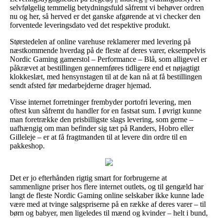
selvfølgelig temmelig betydningsfuld såfremt vi behøver ordren
nu og her, så herved er det ganske afgørende at vi checker den
forventede leveringsdato ved det respektive produkt.
Størstedelen af online varehuse reklamerer med levering på
næstkommende hverdag på de fleste af deres varer, eksempelvis
Nordic Gaming gamerstol – Performance – Blå, som alligevel er
påkrævet at bestillingen gennemføres tidligere end et nøjagtigt
klokkeslæt, med hensynstagen til at de kan nå at få bestillingen
sendt afsted før medarbejderne drager hjemad.
Visse internet forretninger frembyder portofri levering, men
oftest kun såfremt du handler for en fastsat sum. I øvrigt kunne
man foretrække den prisbilligste slags levering, som gerne –
uafhængig om man befinder sig tæt på Randers, Hobro eller
Gilleleje – er at få fragtmanden til at levere din ordre til en
pakkeshop.
Det er jo efterhånden rigtig smart for forbrugerne at
sammenligne priser hos flere internet outlets, og til gengæld har
langt de fleste Nordic Gaming online selskaber ikke kunne lade
være med at tvinge salgspriserne på en række af deres varer – til
børn og babyer, men ligeledes til mænd og kvinder – helt i bund,