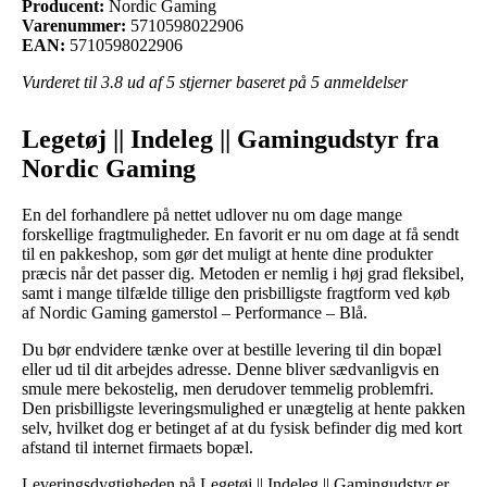
Producent:
Nordic Gaming
Varenummer:
5710598022906
EAN:
5710598022906
Vurderet til
3.8
ud af 5 stjerner baseret på
5
anmeldelser
Legetøj || Indeleg || Gamingudstyr fra
Nordic Gaming
En del forhandlere på nettet udlover nu om dage mange
forskellige fragtmuligheder. En favorit er nu om dage at få sendt
til en pakkeshop, som gør det muligt at hente dine produkter
præcis når det passer dig. Metoden er nemlig i høj grad fleksibel,
samt i mange tilfælde tillige den prisbilligste fragtform ved køb
af Nordic Gaming gamerstol – Performance – Blå.
Du bør endvidere tænke over at bestille levering til din bopæl
eller ud til dit arbejdes adresse. Denne bliver sædvanligvis en
smule mere bekostelig, men derudover temmelig problemfri.
Den prisbilligste leveringsmulighed er unægtelig at hente pakken
selv, hvilket dog er betinget af at du fysisk befinder dig med kort
afstand til internet firmaets bopæl.
Leveringsdygtigheden på Legetøj || Indeleg || Gamingudstyr er