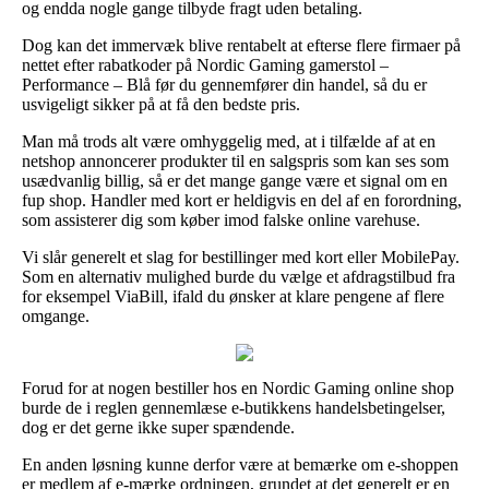
og endda nogle gange tilbyde fragt uden betaling.
Dog kan det immervæk blive rentabelt at efterse flere firmaer på
nettet efter rabatkoder på Nordic Gaming gamerstol –
Performance – Blå før du gennemfører din handel, så du er
usvigeligt sikker på at få den bedste pris.
Man må trods alt være omhyggelig med, at i tilfælde af at en
netshop annoncerer produkter til en salgspris som kan ses som
usædvanlig billig, så er det mange gange være et signal om en
fup shop. Handler med kort er heldigvis en del af en forordning,
som assisterer dig som køber imod falske online varehuse.
Vi slår generelt et slag for bestillinger med kort eller MobilePay.
Som en alternativ mulighed burde du vælge et afdragstilbud fra
for eksempel ViaBill, ifald du ønsker at klare pengene af flere
omgange.
Forud for at nogen bestiller hos en Nordic Gaming online shop
burde de i reglen gennemlæse e-butikkens handelsbetingelser,
dog er det gerne ikke super spændende.
En anden løsning kunne derfor være at bemærke om e-shoppen
er medlem af e-mærke ordningen, grundet at det generelt er en