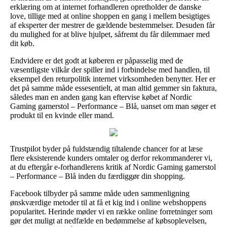
erklæring om at internet forhandleren opretholder de danske
love, tillige med at online shoppen en gang i mellem besigtiges
af eksperter der mestrer de gældende bestemmelser. Desuden får
du mulighed for at blive hjulpet, såfremt du får dilemmaer med
dit køb.
Endvidere er det godt at køberen er påpasselig med de
væsentligste vilkår der spiller ind i forbindelse med handlen, til
eksempel den returpolitik internet virksomheden benytter. Her er
det på samme måde essesentielt, at man altid gemmer sin faktura,
således man en anden gang kan eftervise købet af Nordic
Gaming gamerstol – Performance – Blå, uanset om man søger et
produkt til en kvinde eller mand.
Trustpilot byder på fuldstændig tiltalende chancer for at læse
flere eksisterende kunders omtaler og derfor rekommanderer vi,
at du eftergår e-forhandlerens kritik af Nordic Gaming gamerstol
– Performance – Blå inden du færdiggør din shopping.
Facebook tilbyder på samme måde uden sammenligning
ønskværdige metoder til at få et kig ind i online webshoppens
popularitet. Herinde møder vi en række online forretninger som
gør det muligt at nedfælde en bedømmelse af købsoplevelsen,