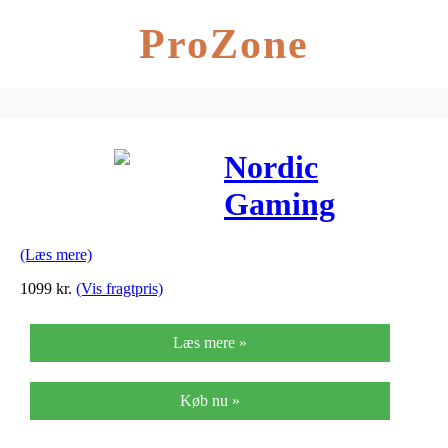
ProZone
Nordic
Gaming
gamerstol –
(Læs mere)
Performance –
1099
kr.
(Vis fragtpris)
Blå
Læs mere »
Køb nu »