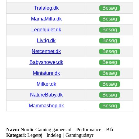
Tralaleg.dk
Besøg
MamaMilla.dk
Besøg
Legehjulet.dk
Besøg
Livrig.dk
Besøg
Netcentret.dk
Besøg
Babyshower.dk
Besøg
Miniature.dk
Besøg
Milker.dk
Besøg
NatureBaby.dk
Besøg
Mammashop.dk
Besøg
Navn:
Nordic Gaming gamerstol – Performance – Blå
Kategori:
Legetøj || Indeleg || Gamingudstyr