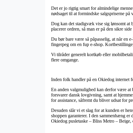
Det er jo rigtig smart for almindelige mennes
nødsaget til at formindske salgspriserne på v
Dog kan det stadigvæk vise sig lønsomt at b
placerer ordren, så man er på den sikre side 
Du bør bare være så påpasselig, at når en e-
fingerpeg om en fup e-shop. Kortbestillinge
Vi tilråder generelt kortkøb eller mobilbetal
flere omgange.
Inden folk handler på en Okiedog internet fo
En anden valgmulighed kan derfor være at 
forsvarer dansk lovgivning, samt at hjemmes
for assistance, såfremt du bliver udsat for
Desuden slår vi et slag for at kunden er hen
shoppen garanterer. I den sammenhæng er det 
Okiedog pusletaske – Bliss Metro – Beige, o