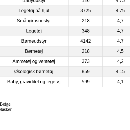
Babyudstyr
126
4,75
Legetøj på hjul
3725
4,75
Småbørnsudstyr
218
4,7
Legetøj
348
4,7
Børneudstyr
4142
4,7
Børnetøj
218
4,5
Ammetøj og ventetøj
373
4,2
Økologisk børnetøj
859
4,15
Baby, graviditet og legetøj
599
4,1
 Beige
etasker