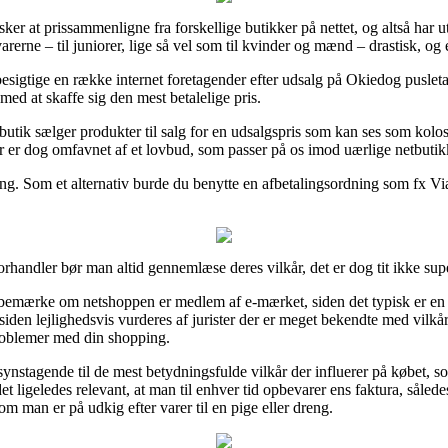
ker at prissammenligne fra forskellige butikker på nettet, og altså har ut
arerne – til juniorer, lige så vel som til kvinder og mænd – drastisk, og
esigtige en række internet foretagender efter udsalg på Okiedog puslet
med at skaffe sig den mest betalelige pris.
butik sælger produkter til salg for en udsalgspris som kan ses som kolos
r er dog omfavnet af et lovbud, som passer på os imod uærlige netbutik
ing. Som et alternativ burde du benytte en afbetalingsordning som fx ViaB
rhandler bør man altid gennemlæse deres vilkår, det er dog tit ikke supe
bemærke om netshoppen er medlem af e-mærket, siden det typisk er en i
iden lejlighedsvis vurderes af jurister der er meget bekendte med vilk
 problemer med din shopping.
synstagende til de mest betydningsfulde vilkår der influerer på købet, 
ligeledes relevant, at man til enhver tid opbevarer ens faktura, således
m man er på udkig efter varer til en pige eller dreng.