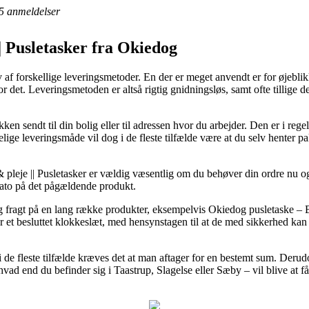
5
anmeldelser
|| Pusletasker fra Okiedog
av af forskellige leveringsmetoder. En der er meget anvendt er for øjebli
or det. Leveringsmetoden er altså rigtig gnidningsløs, samt ofte tillige 
ken sendt til din bolig eller til adressen hvor du arbejder. Den er i regel
lige leveringsmåde vil dog i de fleste tilfælde være at du selv henter
 pleje || Pusletasker er vældig væsentlig om du behøver din ordre nu og
dato på det pågældende produkt.
-dag fragt på en lang række produkter, eksempelvis Okiedog pusletaske 
ør et besluttet klokkeslæt, med hensynstagen til at de med sikkerhed kan 
 i de fleste tilfælde kræves det at man aftager for en bestemt sum. Derud
hvad end du befinder sig i Taastrup, Slagelse eller Sæby – vil blive at få 