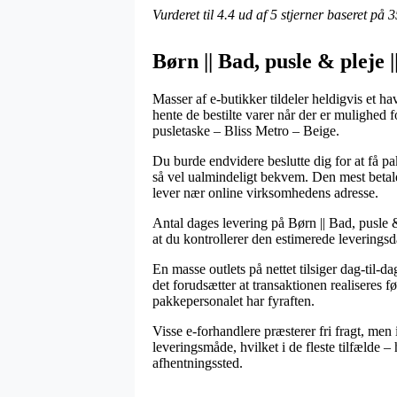
Vurderet til
4.4
ud af 5 stjerner baseret på
3
Børn || Bad, pusle & pleje 
Masser af e-butikker tildeler heldigvis et h
hente de bestilte varer når der er mulighed f
pusletaske – Bliss Metro – Beige.
Du burde endvidere beslutte dig for at få pak
så vel ualmindeligt bekvem. Den mest betale
lever nær online virksomhedens adresse.
Antal dages levering på Børn || Bad, pusle &
at du kontrollerer den estimerede leverings
En masse outlets på nettet tilsiger dag-til
det forudsætter at transaktionen realiseres f
pakkepersonalet har fyraften.
Visse e-forhandlere præsterer fri fragt, men
leveringsmåde, hvilket i de fleste tilfælde – 
afhentningssted.