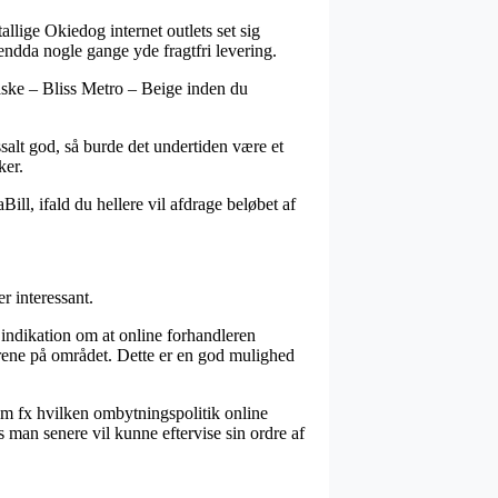
allige Okiedog internet outlets set sig
 endda nogle gange yde fragtfri levering.
aske – Bliss Metro – Beige inden du
salt god, så burde det undertiden være et
ker.
ill, ifald du hellere vil afdrage beløbet af
r interessant.
ndikation om at online forhandleren
årene på området. Dette er en god mulighed
som fx hvilken ombytningspolitik online
 man senere vil kunne eftervise sin ordre af