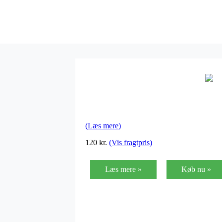
(Læs mere)
120
kr.
(Vis fragtpris)
Læs mere »
Køb nu »