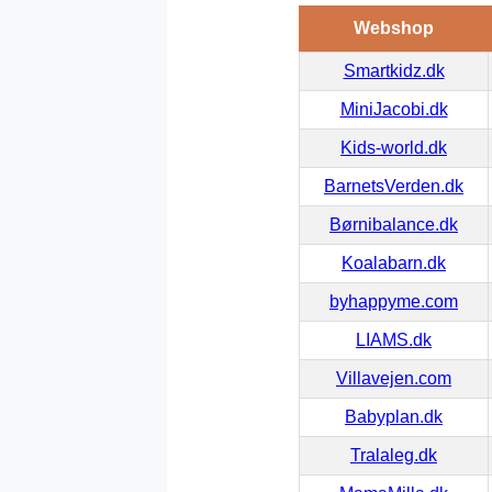
Webshop
Smartkidz.dk
MiniJacobi.dk
Kids-world.dk
BarnetsVerden.dk
Børnibalance.dk
Koalabarn.dk
byhappyme.com
LIAMS.dk
Villavejen.com
Babyplan.dk
Tralaleg.dk