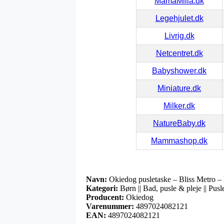
MamaMilla.dk
Legehjulet.dk
Livrig.dk
Netcentret.dk
Babyshower.dk
Miniature.dk
Milker.dk
NatureBaby.dk
Mammashop.dk
Navn:
Okiedog pusletaske – Bliss Metro –
Kategori:
Børn || Bad, pusle & pleje || Pusl
Producent:
Okiedog
Varenummer:
4897024082121
EAN:
4897024082121