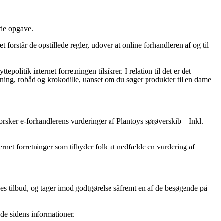
nde opgave.
forstår de opstillede regler, udover at online forhandleren af og til
litik internet forretningen tilsikrer. I relation til det er det
tning, robåd og krokodille, uanset om du søger produkter til en dame
dforsker e-forhandlerens vurderinger af Plantoys sørøverskib – Inkl.
net forretninger som tilbyder folk at nedfælde en vurdering af
nes tilbud, og tager imod godtgørelse såfremt en af de besøgende på
de sidens informationer.