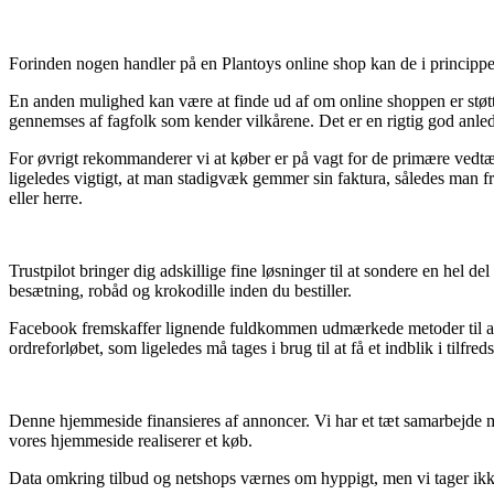
Forinden nogen handler på en Plantoys online shop kan de i principp
En anden mulighed kan være at finde ud af om online shoppen er støttet 
gennemses af fagfolk som kender vilkårene. Det er en rigtig god anledn
For øvrigt rekommanderer vi at køber er på vagt for de primære vedtægter
ligeledes vigtigt, at man stadigvæk gemmer sin faktura, således man f
eller herre.
Trustpilot bringer dig adskillige fine løsninger til at sondere en hel 
besætning, robåd og krokodille inden du bestiller.
Facebook fremskaffer lignende fuldkommen udmærkede metoder til at få
ordreforløbet, som ligeledes må tages i brug til at få et indblik i tilfr
Denne hjemmeside finansieres af annoncer. Vi har et tæt samarbejde me
vores hjemmeside realiserer et køb.
Data omkring tilbud og netshops værnes om hyppigt, men vi tager ikke 