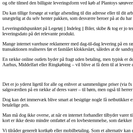
og ofte tilmed den billigste leveringsform ved køb af Plantoys sørøver
Du kan tillige forsøge at vælge afsending til din adresse eller til di
unægtelig at du selv henter pakken, som desværre beroer på at du har 
Leveringstidspunktet på Legetøj || Indeleg || Biler, skibe & tog er jo 
leveringsdato på det relevante produkt.
Mange internet varehuse reklamerer med dag-til-dag levering på en ræ
transaktionen realiseres før et fastslået klokkeslæt, således at de san
En række online outlets byder på fragt uden betaling, men typisk er de
Aarhus, Middelfart eller Ringkøbing – vil blive at få dem til at levere d
Det er jo yderst ligetil for alle og enhver at sammenligne priser (via 
salgsværdien på en række af deres varer – til børn, men også til herr
Dog kan det immervæk blive smart at besigtige nogle få netbutikker ef
betalelige pris.
Man må dog ikke overse, at når en internet forhandler tilbyder varer ti
kort er ikke desto mindre omfattet af en lovbestemmelse, som dækker o
Vi tilråder generelt kortkøb eller mobilbetaling. Som et alternativ kan