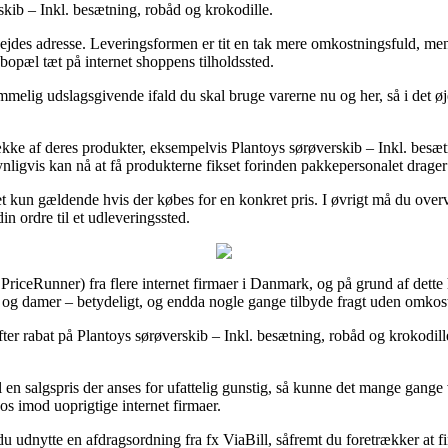
skib – Inkl. besætning, robåd og krokodille.
t arbejdes adresse. Leveringsformen er tit en tak mere omkostningsfuld, 
bopæl tæt på internet shoppens tilholdssted.
temmelig udslagsgivende ifald du skal bruge varerne nu og her, så i det ø
kke af deres produkter, eksempelvis Plantoys sørøverskib – Inkl. besæt
dsynligvis kan nå at få produkterne fikset forinden pakkepersonalet drage
t kun gældende hvis der købes for en konkret pris. I øvrigt må du overve
in ordre til et udleveringssted.
fx PriceRunner) fra flere internet firmaer i Danmark, og på grund af dett
er og damer – betydeligt, og endda nogle gange tilbyde fragt uden omkos
ter rabat på Plantoys sørøverskib – Inkl. besætning, robåd og krokodil
l en salgspris der anses for ufattelig gunstig, så kunne det mange gange
s imod uoprigtige internet firmaer.
 du udnytte en afdragsordning fra fx ViaBill, såfremt du foretrækker at f