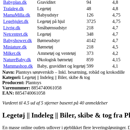
Babyplan.dk
Graviditet
94
4,8
Tralaleg.dk
Legetøj
48
4,8
MamaMilla.dk
Babyudstyr
126
4,75
Legehjulet.dk
Legetøj på hjul
3725
4,75
Livrig.dk
Småbørnsudstyr
218
4,7
Netcentret.dk
Legetøj
348
4,7
Babyshower.dk
Børneudstyr
4142
4,7
Miniature.dk
Børnetøj
218
4,5
Milker.dk
Ammetøj og ventetøj
373
4,2
NatureBaby.dk
Økologisk børnetøj
859
4,15
Mammashop.dk
Baby, graviditet og legetøj
599
4,1
Navn:
Plantoys sørøverskib – Inkl. besætning, robåd og krokodille
Kategori:
Legetøj || Indeleg || Biler, skibe & tog
Producent:
Plantoys
Varenummer:
8854740061058
EAN:
8854740061058
Vurderet til
4.5
ud af 5 stjerner baseret på
40
anmeldelser
Legetøj || Indeleg || Biler, skibe & tog fra 
En masse online outlets udlover i øjeblikket flere leveringsløsninger.