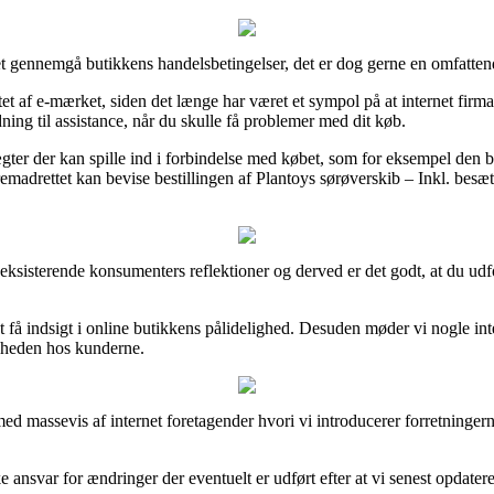
et gennemgå butikkens handelsbetingelser, det er dog gerne en omfatte
af e-mærket, siden det længe har været et sympol på at internet firmaet 
ing til assistance, når du skulle få problemer med dit køb.
 der kan spille ind i forbindelse med købet, som for eksempel den byttepo
remadrettet kan bevise bestillingen af Plantoys sørøverskib – Inkl. besæ
del eksisterende konsumenters reflektioner og derved er det godt, at du u
 indsigt i online butikkens pålidelighed. Desuden møder vi nogle inter
edsheden hos kunderne.
d massevis af internet foretagender hvori vi introducerer forretninger
ansvar for ændringer der eventuelt er udført efter at vi senest opdatere