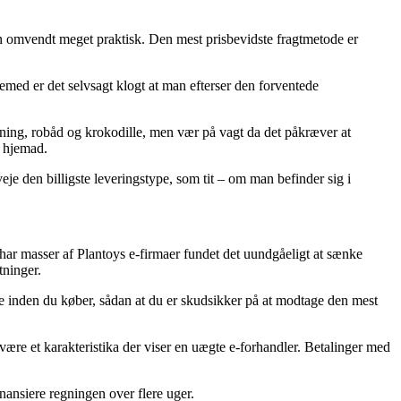
men omvendt meget praktisk. Den mest prisbevidste fragtmetode er
jemed er det selvsagt klogt at man efterser den forventede
ning, robåd og krokodille, men vær på vagt da det påkræver at
r hjemad.
je den billigste leveringstype, som tit – om man befinder sig i
e har masser af Plantoys e-firmaer fundet det uundgåeligt at sænke
tninger.
le inden du køber, sådan at du er skudsikker på at modtage den mest
 være et karakteristika der viser en uægte e-forhandler. Betalinger med
inansiere regningen over flere uger.