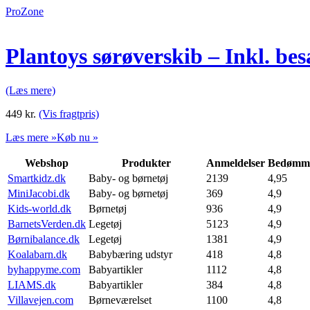
ProZone
Plantoys sørøverskib – Inkl. be
(Læs mere)
449
kr.
(Vis fragtpris)
Læs mere »
Køb nu »
Webshop
Produkter
Anmeldelser
Bedømme
Smartkidz.dk
Baby- og børnetøj
2139
4,95
MiniJacobi.dk
Baby- og børnetøj
369
4,9
Kids-world.dk
Børnetøj
936
4,9
BarnetsVerden.dk
Legetøj
5123
4,9
Børnibalance.dk
Legetøj
1381
4,9
Koalabarn.dk
Babybæring udstyr
418
4,8
byhappyme.com
Babyartikler
1112
4,8
LIAMS.dk
Babyartikler
384
4,8
Villavejen.com
Børneværelset
1100
4,8