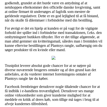
godkendt, grundet at det burde være en antydning af at
netshoppen efterkommer den officielle danske lovgivning, samt
at online firmaet tit undersøges af fagfolk som mestrer de
gældende regulativer. Dette er en god lejlighed til at få bistand,
når du skulle få dilemmaer i forbindelse med din bestilling.
For øvrigt er det en hjælp at kunden er på vagt for de vigtigste
forhold der spiller ind i forbindelse med transaktionen, f.eks. den
ombytningsret butikken tilbyder. Her er det tillige afgørende, at
man altid gemmer sin kvitteringsmail, således man i fremtiden vil
kunne eftervise bestillingen af Plantoys rangle, uafhængig om du
søger produkter til en kvinde eller mand.
Trustpilot leverer absolut gode chancer for at se nøjere på
diverse nuværende brugeres omtaler og af den grund kan det
anbefales, at du vurderer internet forretningens omtaler af
Plantoys rangle før du køber.
Facebook frembringer derudover nogle tiltalende chancer for at
få indblik i e-handlens troværdighed. Derudover ses mange
online virksomheder som giver kunderne mulighed for at
meddele en kritik af deres køb, som tillige må tages i brug til at
afveje kundernes tilfredshed.