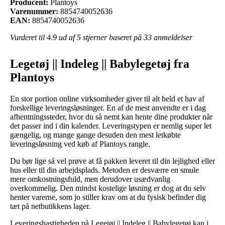
Producent:
Plantoys
Varenummer:
8854740052636
EAN:
8854740052636
Vurderet til
4.9
ud af 5 stjerner baseret på
33
anmeldelser
Legetøj || Indeleg || Babylegetøj fra
Plantoys
En stor portion online virksomheder giver til alt held et hav af
forskellige leveringsløsninger. En af de mest anvendte er i dag
afhentningssteder, hvor du så nemt kan hente dine produkter når
det passer ind i din kalender. Leveringstypen er nemlig super let
gængelig, og mange gange desuden den mest letkøbte
leveringsløsning ved køb af Plantoys rangle.
Du bør lige så vel prøve at få pakken leveret til din lejlighed eller
hus eller til din arbejdsplads. Metoden er desværre en smule
mere omkostningsfuld, men derudover usædvanlig
overkommelig. Den mindst kostelige løsning er dog at du selv
henter varerne, som jo stiller krav om at du fysisk befinder dig
tæt på netbutikkens lager.
Leveringshastigheden på Legetøj || Indeleg || Babylegetøj kan i