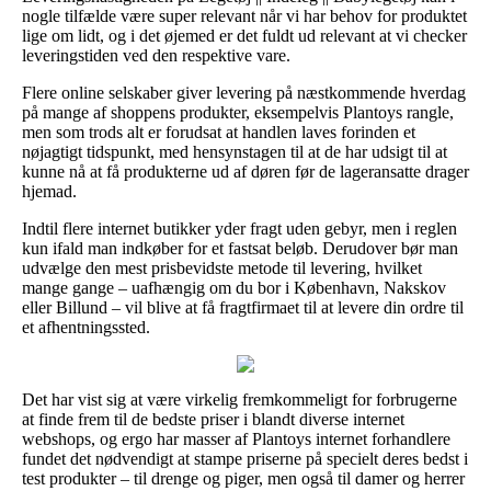
nogle tilfælde være super relevant når vi har behov for produktet
lige om lidt, og i det øjemed er det fuldt ud relevant at vi checker
leveringstiden ved den respektive vare.
Flere online selskaber giver levering på næstkommende hverdag
på mange af shoppens produkter, eksempelvis Plantoys rangle,
men som trods alt er forudsat at handlen laves forinden et
nøjagtigt tidspunkt, med hensynstagen til at de har udsigt til at
kunne nå at få produkterne ud af døren før de lageransatte drager
hjemad.
Indtil flere internet butikker yder fragt uden gebyr, men i reglen
kun ifald man indkøber for et fastsat beløb. Derudover bør man
udvælge den mest prisbevidste metode til levering, hvilket
mange gange – uafhængig om du bor i København, Nakskov
eller Billund – vil blive at få fragtfirmaet til at levere din ordre til
et afhentningssted.
Det har vist sig at være virkelig fremkommeligt for forbrugerne
at finde frem til de bedste priser i blandt diverse internet
webshops, og ergo har masser af Plantoys internet forhandlere
fundet det nødvendigt at stampe priserne på specielt deres bedst i
test produkter – til drenge og piger, men også til damer og herrer