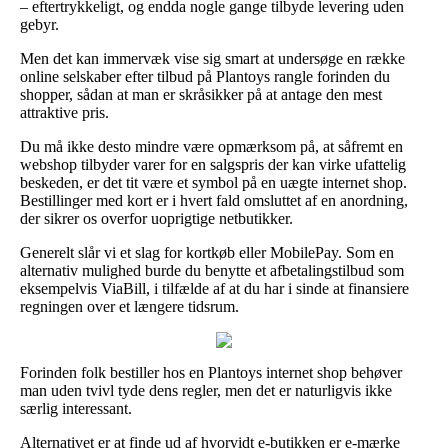
– eftertrykkeligt, og endda nogle gange tilbyde levering uden
gebyr.
Men det kan immervæk vise sig smart at undersøge en række
online selskaber efter tilbud på Plantoys rangle forinden du
shopper, sådan at man er skråsikker på at antage den mest
attraktive pris.
Du må ikke desto mindre være opmærksom på, at såfremt en
webshop tilbyder varer for en salgspris der kan virke ufattelig
beskeden, er det tit være et symbol på en uægte internet shop.
Bestillinger med kort er i hvert fald omsluttet af en anordning,
der sikrer os overfor uoprigtige netbutikker.
Generelt slår vi et slag for kortkøb eller MobilePay. Som en
alternativ mulighed burde du benytte et afbetalingstilbud som
eksempelvis ViaBill, i tilfælde af at du har i sinde at finansiere
regningen over et længere tidsrum.
Forinden folk bestiller hos en Plantoys internet shop behøver
man uden tvivl tyde dens regler, men det er naturligvis ikke
særlig interessant.
Alternativet er at finde ud af hvorvidt e-butikken er e-mærke