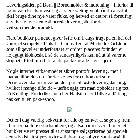
Leveringstiden på Børn || Børnemøbler & indretning || Interiør til
børneværelset kan vise sig at være vældig vital når du absolut
skal bruge dine nye varer fluks, og herved er det ret så fornuftigt
at vi besigtiger den estimerede leveringstid for det
vedkommende produkt.
Flere butikker på nettet giver løfte om 1 dags fragt på en hel del
varer, eksempelvis Plakat – Circus Tent af Michelle Carlslund,
som alligevel er underforstået at ordren placeres forinden et
nøjagtigt klokkeslæt, så de sandsynligvis kan nå at få varerne
skippet afsted forud for at de pakkeansatte tager hjem.
Nogle internet virksomheder sikrer portofri levering, men i
mange tilfælde kun når der købes for en konkret sum.
Derudover skal man vælge den prisbilligste leveringsløsning,
hvilket i mange tilfælde – uafhængig om man opholder sig tæt
på Kolding, Frederikssund eller Hadsten – vil blive at få bragt
pakken til en pakkeshop.
Det er i dag vældig bekvemt for alle og enhver at søge sig frem
til priser på flere e-forhandlere, og altså har masser af internet
butikker været presset til at at stampe salgspriserne på specielt
deres bedst i test produkter – til børn og babyer, samt også til