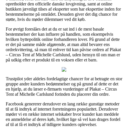
opretholder den officielle danske lovgivning, samt at online
butikken jævnligt tilses af eksperter som har ekspertise inden for
bestemmelserne på området. Desuden giver det dig chance for
støtte, hvis du møder dilemmaer ved dit køb.
For øvrigt foreslåes det at du er sat ind i de mest basale
bestemmelser der kan influere på handlen, som eksempelvis
hvilken byttepolitik online forhandleren lover. På grund af dette
er det på samme måde afgørende, at man altid bevarer ens
ordrekvittering, så man til enhver tid kan påvise ordren af Plakat
– Circus Tent af Michelle Carlslund, uden hensyn til om man er
på udkig efter et produkt til en voksen eller et barn.
Trustpilot yder aldeles fordelagtige chancer for at betragte en stor
gruppe andre kunders bedømmelser og på grund af dette er det
en hjælp, at du læser e-firmaets vurderinger af Plakat – Circus
Tent af Michelle Carlslund forinden du placerer din ordre.
Facebook genererer derudover en lang række gunstige metoder
til at få indtryk af internet forretningens popularitet. Derudover
møder vi en række internet selskaber hvor kunder kan meddele
en anmeldelse af deres køb, hvilket lige så vel kan drages fordel
af til at få et indtryk af tidligere kunders oplevelser.