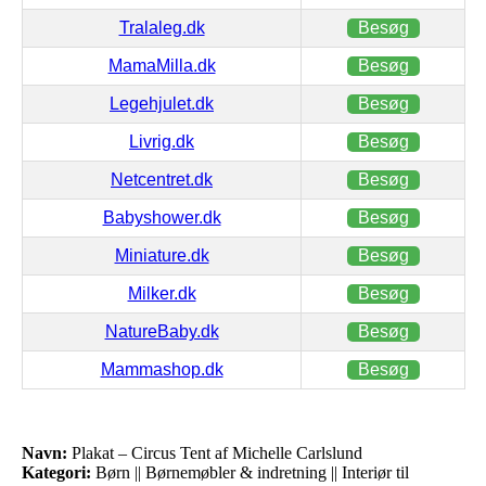
Tralaleg.dk
Besøg
MamaMilla.dk
Besøg
Legehjulet.dk
Besøg
Livrig.dk
Besøg
Netcentret.dk
Besøg
Babyshower.dk
Besøg
Miniature.dk
Besøg
Milker.dk
Besøg
NatureBaby.dk
Besøg
Mammashop.dk
Besøg
Navn:
Plakat – Circus Tent af Michelle Carlslund
Kategori:
Børn || Børnemøbler & indretning || Interiør til