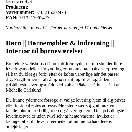
børneværelset
Producent:
Varenummer:
5713215002473
EAN:
5713215002473
Vurderet til
4.6
ud af 5 stjerner baseret på
17
anmeldelser
Børn || Børnemøbler & indretning ||
Interiør til børneværelset
En række webshops i Danmark frembyder nu om stunder flere
leveringsmodeller. En yndling er nu om dage pakkeshoppen, og
så kan du blot gå forbi efter de købte varer lige når det passer
dig. Fragtformen er altså rigtig smart, og oftest også den
prisbilligste leveringsmåde ved køb af Plakat – Circus Tent af
Michelle Carlslund.
Du kunne ydermere forsøge at vælge levering hjem til dig privat
eller til dit arbejdes adresse. Metoden viser sig godt nok en
kende mindre prisbillig, men også særligt nem. Den prisbilligste
leveringstype er uden tvivl selv at hente varerne, hvilket er
betinget af at du lever i nærheden af online forhandlerens
arbejdslager.