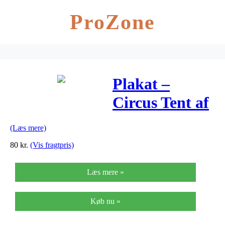
ProZone
Plakat –
Circus Tent af
Michelle
(Læs mere)
Carlslund
80
kr.
(Vis fragtpris)
Læs mere »
Køb nu »