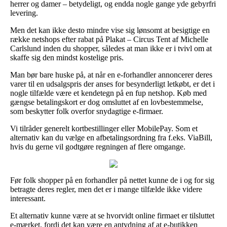
herrer og damer – betydeligt, og endda nogle gange yde gebyrfri
levering.
Men det kan ikke desto mindre vise sig lønsomt at besigtige en
række netshops efter rabat på Plakat – Circus Tent af Michelle
Carlslund inden du shopper, således at man ikke er i tvivl om at
skaffe sig den mindst kostelige pris.
Man bør bare huske på, at når en e-forhandler annoncerer deres
varer til en udsalgspris der anses for besynderligt letkøbt, er det i
nogle tilfælde være et kendetegn på en fup netshop. Køb med
gængse betalingskort er dog omsluttet af en lovbestemmelse,
som beskytter folk overfor snydagtige e-firmaer.
Vi tilråder generelt kortbestillinger eller MobilePay. Som et
alternativ kan du vælge en afbetalingsordning fra f.eks. ViaBill,
hvis du gerne vil godtgøre regningen af flere omgange.
Før folk shopper på en forhandler på nettet kunne de i og for sig
betragte deres regler, men det er i mange tilfælde ikke videre
interessant.
Et alternativ kunne være at se hvorvidt online firmaet er tilsluttet
e-mærket, fordi det kan være en antydning af at e-butikken