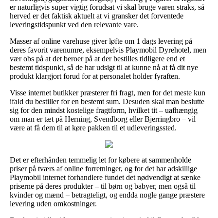
er naturligvis super vigtig forudsat vi skal bruge varen straks, så
herved er det faktisk aktuelt at vi gransker det forventede
leveringstidspunkt ved den relevante vare.
Masser af online varehuse giver løfte om 1 dags levering på
deres favorit varenumre, eksempelvis Playmobil Dyrehotel, men
vær obs på at det beroer på at der bestilles tidligere end et
bestemt tidspunkt, så de har udsigt til at kunne nå at få dit nye
produkt klargjort forud for at personalet holder fyraften.
Visse internet butikker præsterer fri fragt, men for det meste kun
ifald du bestiller for en bestemt sum. Desuden skal man beslutte
sig for den mindst kostelige fragtform, hvilket tit – uafhængig
om man er tæt på Herning, Svendborg eller Bjerringbro – vil
være at få dem til at køre pakken til et udleveringssted.
Det er efterhånden temmelig let for købere at sammenholde
priser på tværs af online forretninger, og for det har adskillige
Playmobil internet forhandlere fundet det nødvendigt at sænke
priserne på deres produkter – til børn og babyer, men også til
kvinder og mænd – betragteligt, og endda nogle gange præstere
levering uden omkostninger.