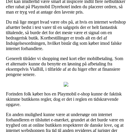
Det kan imidlertid være smart at inspicere indtil flere netbutikker
efter rabat på Playmobil Dyrehotel inden du placerer ordren, så
man er tryg ved at antage den laveste pris.
Du må lige meget hvad være obs på, at hvis en internet webshop
afsætter bedst i test varer til en salgspris der er helt fantastisk
tiltalende, så burde det for det meste være et signal om en
bedragerisk butik. Kortbestillinger er trods alt en del af
Indsigelsesordningen, hvilket bistår dig som køber imod falske
internet forhandlere.
Generelt tilråder vi shopping med kort eller mobilbetaling. Som
et alternativ kunne du benytte en løsning på afbetaling fra
eksempelvis ViaBill, i tilfælde af at du higer efter at finansiere
pengene senere.
Forinden folk køber hos en Playmobil e-shop kunne de faktisk
skimme butikkens regler, dog er det i reglen en tidskrævende
opgave.
En anden mulighed kunne være at undersøge om internet
forhandleren er tilsluttet e-mærket, grundet at det burde være en
tryghed om at online butikken respekterer de danske love, og at
internet webshoppen fra tid til anden revideres af jurister der