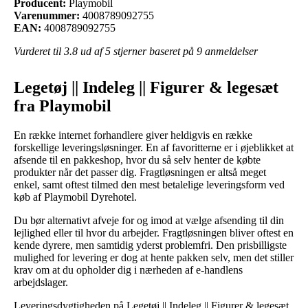
Producent:
Playmobil
Varenummer:
4008789092755
EAN:
4008789092755
Vurderet til
3.8
ud af 5 stjerner baseret på
9
anmeldelser
Legetøj || Indeleg || Figurer & legesæt
fra Playmobil
En række internet forhandlere giver heldigvis en række
forskellige leveringsløsninger. En af favoritterne er i øjeblikket at
afsende til en pakkeshop, hvor du så selv henter de købte
produkter når det passer dig. Fragtløsningen er altså meget
enkel, samt oftest tilmed den mest betalelige leveringsform ved
køb af Playmobil Dyrehotel.
Du bør alternativt afveje for og imod at vælge afsending til din
lejlighed eller til hvor du arbejder. Fragtløsningen bliver oftest en
kende dyrere, men samtidig yderst problemfri. Den prisbilligste
mulighed for levering er dog at hente pakken selv, men det stiller
krav om at du opholder dig i nærheden af e-handlens
arbejdslager.
Leveringsdygtigheden på Legetøj || Indeleg || Figurer & legesæt