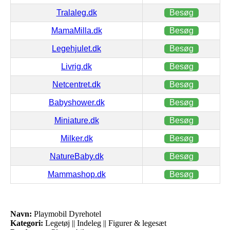
Tralaleg.dk
Besøg
MamaMilla.dk
Besøg
Legehjulet.dk
Besøg
Livrig.dk
Besøg
Netcentret.dk
Besøg
Babyshower.dk
Besøg
Miniature.dk
Besøg
Milker.dk
Besøg
NatureBaby.dk
Besøg
Mammashop.dk
Besøg
Navn:
Playmobil Dyrehotel
Kategori:
Legetøj || Indeleg || Figurer & legesæt