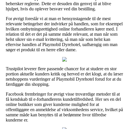
behersker reglerne. Dette er desuden din genvej til at blive
hjulpet, hvis du oplever besvær ved din bestilling.
For øvrigt foreslår vi at man er hensynstagende til de mest
relevante betingelser der indvirker på handlen, som for eksempel
hvilken ombytningsrettighed online forhandleren kører med. I
relation til det er det på samme måde relevant, at man når som
helst sikrer sin e-mail kvittering, så man når som helst kan
eftervise handlen af Playmobil Dyrehotel, uafhængig om man
søger et produkt til en herre eller dame.
Trustpilot leverer flere passende chancer for at studere en stor
portion aktuelle kunders kritik og herved er det klogt, at du læser
netshoppens vurderinger af Playmobil Dyrehotel forud for at du
færdiggør din shopping.
Facebook frembringer for øvrigt visse troværdige metoder til at
få kendskab til e-forhandlerens kundetilfredshed. Her ses en del
online butikker som giver kunderne mulighed for at
offentliggøre en anmeldelse af virksomhedens service, hvilket på
samme måde kan benyttes til at bedømme hvor tilfredse
kunderne er.