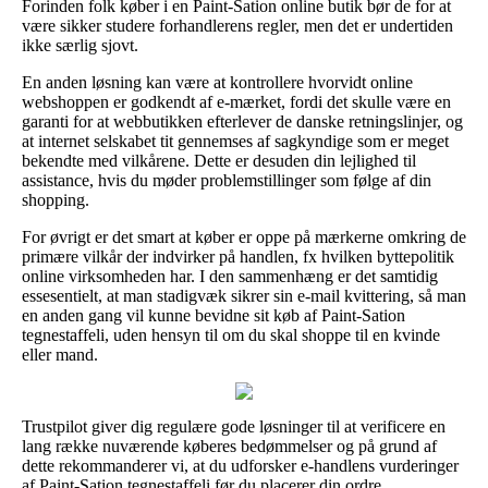
Forinden folk køber i en Paint-Sation online butik bør de for at
være sikker studere forhandlerens regler, men det er undertiden
ikke særlig sjovt.
En anden løsning kan være at kontrollere hvorvidt online
webshoppen er godkendt af e-mærket, fordi det skulle være en
garanti for at webbutikken efterlever de danske retningslinjer, og
at internet selskabet tit gennemses af sagkyndige som er meget
bekendte med vilkårene. Dette er desuden din lejlighed til
assistance, hvis du møder problemstillinger som følge af din
shopping.
For øvrigt er det smart at køber er oppe på mærkerne omkring de
primære vilkår der indvirker på handlen, fx hvilken byttepolitik
online virksomheden har. I den sammenhæng er det samtidig
essesentielt, at man stadigvæk sikrer sin e-mail kvittering, så man
en anden gang vil kunne bevidne sit køb af Paint-Sation
tegnestaffeli, uden hensyn til om du skal shoppe til en kvinde
eller mand.
Trustpilot giver dig regulære gode løsninger til at verificere en
lang række nuværende køberes bedømmelser og på grund af
dette rekommanderer vi, at du udforsker e-handlens vurderinger
af Paint-Sation tegnestaffeli før du placerer din ordre.