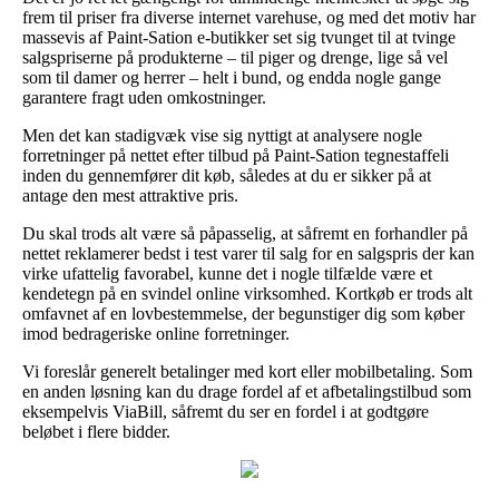
frem til priser fra diverse internet varehuse, og med det motiv har
massevis af Paint-Sation e-butikker set sig tvunget til at tvinge
salgspriserne på produkterne – til piger og drenge, lige så vel
som til damer og herrer – helt i bund, og endda nogle gange
garantere fragt uden omkostninger.
Men det kan stadigvæk vise sig nyttigt at analysere nogle
forretninger på nettet efter tilbud på Paint-Sation tegnestaffeli
inden du gennemfører dit køb, således at du er sikker på at
antage den mest attraktive pris.
Du skal trods alt være så påpasselig, at såfremt en forhandler på
nettet reklamerer bedst i test varer til salg for en salgspris der kan
virke ufattelig favorabel, kunne det i nogle tilfælde være et
kendetegn på en svindel online virksomhed. Kortkøb er trods alt
omfavnet af en lovbestemmelse, der begunstiger dig som køber
imod bedrageriske online forretninger.
Vi foreslår generelt betalinger med kort eller mobilbetaling. Som
en anden løsning kan du drage fordel af et afbetalingstilbud som
eksempelvis ViaBill, såfremt du ser en fordel i at godtgøre
beløbet i flere bidder.