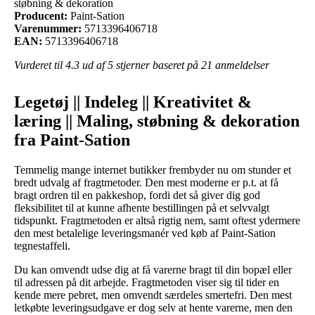
støbning & dekoration
Producent:
Paint-Sation
Varenummer:
5713396406718
EAN:
5713396406718
Vurderet til
4.3
ud af 5 stjerner baseret på
21
anmeldelser
Legetøj || Indeleg || Kreativitet &
læring || Maling, støbning & dekoration
fra Paint-Sation
Temmelig mange internet butikker frembyder nu om stunder et
bredt udvalg af fragtmetoder. Den mest moderne er p.t. at få
bragt ordren til en pakkeshop, fordi det så giver dig god
fleksibilitet til at kunne afhente bestillingen på et selvvalgt
tidspunkt. Fragtmetoden er altså rigtig nem, samt oftest ydermere
den mest betalelige leveringsmanér ved køb af Paint-Sation
tegnestaffeli.
Du kan omvendt udse dig at få varerne bragt til din bopæl eller
til adressen på dit arbejde. Fragtmetoden viser sig til tider en
kende mere pebret, men omvendt særdeles smertefri. Den mest
letkøbte leveringsudgave er dog selv at hente varerne, men den