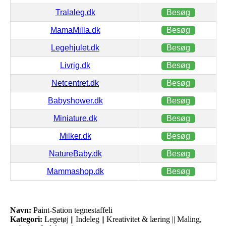
Tralaleg.dk
Besøg
MamaMilla.dk
Besøg
Legehjulet.dk
Besøg
Livrig.dk
Besøg
Netcentret.dk
Besøg
Babyshower.dk
Besøg
Miniature.dk
Besøg
Milker.dk
Besøg
NatureBaby.dk
Besøg
Mammashop.dk
Besøg
Navn:
Paint-Sation tegnestaffeli
Kategori:
Legetøj || Indeleg || Kreativitet & læring || Maling,