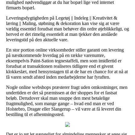
mulighed nødvendiggør at du har bopæl lige ved internet
firmaets bopæl.
Leveringsdygtigheden på Legetøj || Indeleg || Kreativitet &
læring || Maling, støbning & dekoration kan vise sig at være
vældig essentiel forudsat man behøver din ordre øjeblikkeligt, og
herved er det rimelig essentielt at man tjekker den anslåede
leveringstid på den aktuelle vare.
En stor portion online virksomheder stiller garanti om levering
på næstkommende hverdag på en række varenumre,
eksempelvis Paint-Sation tegnestaffeli, men som imidlertid er
forudsat at transaktionen realiseres tidligere end et givent
klokkeslæt, med hensynstagen til at de har en chance for at nå at
få varen sendt afsted inden medarbejderne har fyraften.
Nogle online webshops præsterer fragt uden omkostninger, men
undertiden er det så præmissen at der shoppes for et fastsat
beløb. Derudover skal man snuppe den mest betalelige
fragtmulighed, som mange gange – hvad end man er ved
Holstebro, Dragør eller Slangerup – vil være at få leveret din
bestilling til et afhentningssted.
Det er jo ret let gængeligt for almindelige mennesker at søge sig