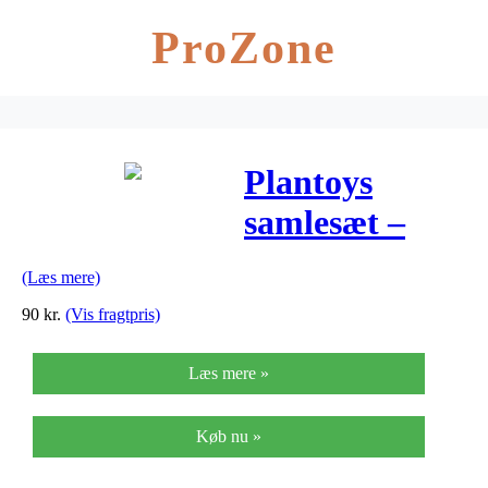
ProZone
Plantoys
samlesæt –
Den første
(Læs mere)
figur
90
kr.
(Vis fragtpris)
Læs mere »
Køb nu »