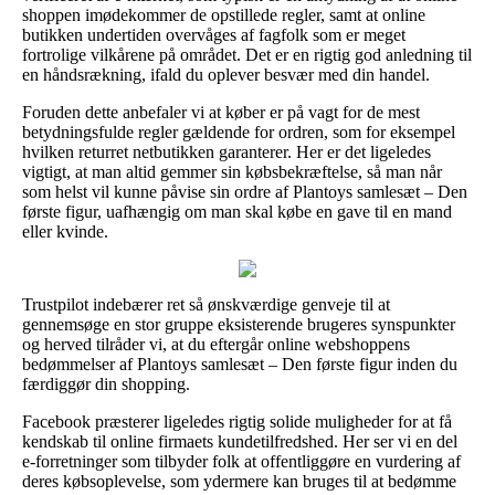
shoppen imødekommer de opstillede regler, samt at online
butikken undertiden overvåges af fagfolk som er meget
fortrolige vilkårene på området. Det er en rigtig god anledning til
en håndsrækning, ifald du oplever besvær med din handel.
Foruden dette anbefaler vi at køber er på vagt for de mest
betydningsfulde regler gældende for ordren, som for eksempel
hvilken returret netbutikken garanterer. Her er det ligeledes
vigtigt, at man altid gemmer sin købsbekræftelse, så man når
som helst vil kunne påvise sin ordre af Plantoys samlesæt – Den
første figur, uafhængig om man skal købe en gave til en mand
eller kvinde.
Trustpilot indebærer ret så ønskværdige genveje til at
gennemsøge en stor gruppe eksisterende brugeres synspunkter
og herved tilråder vi, at du eftergår online webshoppens
bedømmelser af Plantoys samlesæt – Den første figur inden du
færdiggør din shopping.
Facebook præsterer ligeledes rigtig solide muligheder for at få
kendskab til online firmaets kundetilfredshed. Her ser vi en del
e-forretninger som tilbyder folk at offentliggøre en vurdering af
deres købsoplevelse, som ydermere kan bruges til at bedømme