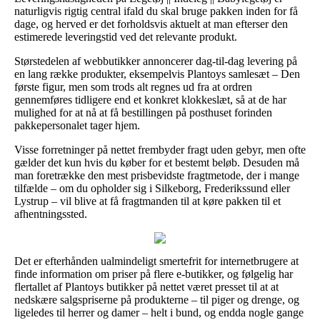
naturligvis rigtig central ifald du skal bruge pakken inden for få
dage, og herved er det forholdsvis aktuelt at man efterser den
estimerede leveringstid ved det relevante produkt.
Størstedelen af webbutikker annoncerer dag-til-dag levering på
en lang række produkter, eksempelvis Plantoys samlesæt – Den
første figur, men som trods alt regnes ud fra at ordren
gennemføres tidligere end et konkret klokkeslæt, så at de har
mulighed for at nå at få bestillingen på posthuset forinden
pakkepersonalet tager hjem.
Visse forretninger på nettet frembyder fragt uden gebyr, men ofte
gælder det kun hvis du køber for et bestemt beløb. Desuden må
man foretrække den mest prisbevidste fragtmetode, der i mange
tilfælde – om du opholder sig i Silkeborg, Frederikssund eller
Lystrup – vil blive at få fragtmanden til at køre pakken til et
afhentningssted.
Det er efterhånden ualmindeligt smertefrit for internetbrugere at
finde information om priser på flere e-butikker, og følgelig har
flertallet af Plantoys butikker på nettet været presset til at at
nedskære salgspriserne på produkterne – til piger og drenge, og
ligeledes til herrer og damer – helt i bund, og endda nogle gange