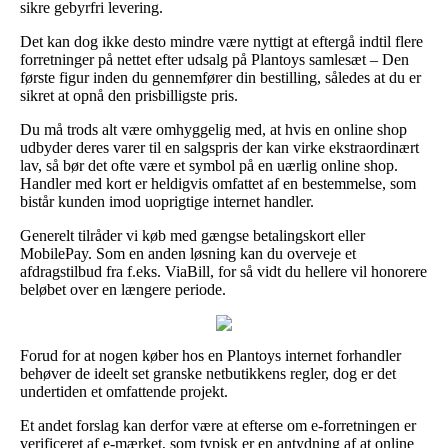
sikre gebyrfri levering.
Det kan dog ikke desto mindre være nyttigt at eftergå indtil flere
forretninger på nettet efter udsalg på Plantoys samlesæt – Den
første figur inden du gennemfører din bestilling, således at du er
sikret at opnå den prisbilligste pris.
Du må trods alt være omhyggelig med, at hvis en online shop
udbyder deres varer til en salgspris der kan virke ekstraordinært
lav, så bør det ofte være et symbol på en uærlig online shop.
Handler med kort er heldigvis omfattet af en bestemmelse, som
bistår kunden imod uoprigtige internet handler.
Generelt tilråder vi køb med gængse betalingskort eller
MobilePay. Som en anden løsning kan du overveje et
afdragstilbud fra f.eks. ViaBill, for så vidt du hellere vil honorere
beløbet over en længere periode.
Forud for at nogen køber hos en Plantoys internet forhandler
behøver de ideelt set granske netbutikkens regler, dog er det
undertiden et omfattende projekt.
Et andet forslag kan derfor være at efterse om e-forretningen er
verificeret af e-mærket, som typisk er en antydning af at online