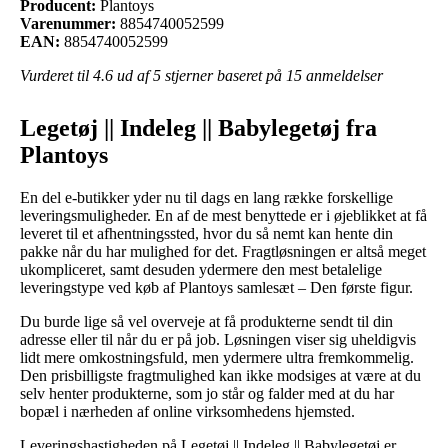
Producent:
Plantoys
Varenummer:
8854740052599
EAN:
8854740052599
Vurderet til
4.6
ud af 5 stjerner baseret på
15
anmeldelser
Legetøj || Indeleg || Babylegetøj fra
Plantoys
En del e-butikker yder nu til dags en lang række forskellige
leveringsmuligheder. En af de mest benyttede er i øjeblikket at få
leveret til et afhentningssted, hvor du så nemt kan hente din
pakke når du har mulighed for det. Fragtløsningen er altså meget
ukompliceret, samt desuden ydermere den mest betalelige
leveringstype ved køb af Plantoys samlesæt – Den første figur.
Du burde lige så vel overveje at få produkterne sendt til din
adresse eller til når du er på job. Løsningen viser sig uheldigvis
lidt mere omkostningsfuld, men ydermere ultra fremkommelig.
Den prisbilligste fragtmulighed kan ikke modsiges at være at du
selv henter produkterne, som jo står og falder med at du har
bopæl i nærheden af online virksomhedens hjemsted.
Leveringshastigheden på Legetøj || Indeleg || Babylegetøj er