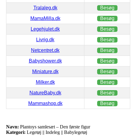
Tralaleg.dk
Besøg
MamaMilla.dk
Besøg
Legehjulet.dk
Besøg
Livrig.dk
Besøg
Netcentret.dk
Besøg
Babyshower.dk
Besøg
Miniature.dk
Besøg
Milker.dk
Besøg
NatureBaby.dk
Besøg
Mammashop.dk
Besøg
Navn:
Plantoys samlesæt – Den første figur
Kategori:
Legetøj || Indeleg || Babylegetøj