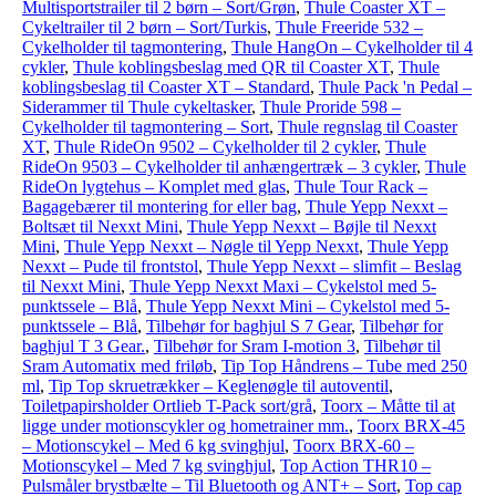
Multisportstrailer til 2 børn – Sort/Grøn
,
Thule Coaster XT –
Cykeltrailer til 2 børn – Sort/Turkis
,
Thule Freeride 532 –
Cykelholder til tagmontering
,
Thule HangOn – Cykelholder til 4
cykler
,
Thule koblingsbeslag med QR til Coaster XT
,
Thule
koblingsbeslag til Coaster XT – Standard
,
Thule Pack 'n Pedal –
Siderammer til Thule cykeltasker
,
Thule Proride 598 –
Cykelholder til tagmontering – Sort
,
Thule regnslag til Coaster
XT
,
Thule RideOn 9502 – Cykelholder til 2 cykler
,
Thule
RideOn 9503 – Cykelholder til anhængertræk – 3 cykler
,
Thule
RideOn lygtehus – Komplet med glas
,
Thule Tour Rack –
Bagagebærer til montering for eller bag
,
Thule Yepp Nexxt –
Boltsæt til Nexxt Mini
,
Thule Yepp Nexxt – Bøjle til Nexxt
Mini
,
Thule Yepp Nexxt – Nøgle til Yepp Nexxt
,
Thule Yepp
Nexxt – Pude til frontstol
,
Thule Yepp Nexxt – slimfit – Beslag
til Nexxt Mini
,
Thule Yepp Nexxt Maxi – Cykelstol med 5-
punktssele – Blå
,
Thule Yepp Nexxt Mini – Cykelstol med 5-
punktssele – Blå
,
Tilbehør for baghjul S 7 Gear
,
Tilbehør for
baghjul T 3 Gear.
,
Tilbehør for Sram I-motion 3
,
Tilbehør til
Sram Automatix med friløb
,
Tip Top Håndrens – Tube med 250
ml
,
Tip Top skruetrækker – Keglenøgle til autoventil
,
Toiletpapirsholder Ortlieb T-Pack sort/grå
,
Toorx – Måtte til at
ligge under motionscykler og hometrainer mm.
,
Toorx BRX-45
– Motionscykel – Med 6 kg svinghjul
,
Toorx BRX-60 –
Motionscykel – Med 7 kg svinghjul
,
Top Action THR10 –
Pulsmåler brystbælte – Til Bluetooth og ANT+ – Sort
,
Top cap