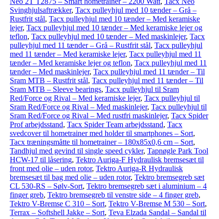
Neo 2T T2875 – Smart hometrainer – 2200 Watt
,
Tacx Neo
Svinghjulsaftrækker
,
Tacx pulleyhjul med 10 tænder – Grå –
Rustfrit stål
,
Tacx pulleyhjul med 10 tænder – Med keramiske
lejer
,
Tacx pulleyhjul med 10 tænder – Med keramiske lejer og
teflon
,
Tacx pulleyhjul med 10 tænder – Med maskinlejer
,
Tacx
pulleyhjul med 11 tænder – Grå – Rustfrit stål
,
Tacx pulleyhjul
med 11 tænder – Med keramiske lejer
,
Tacx pulleyhjul med 11
tænder – Med keramiske lejer og teflon
,
Tacx pulleyhjul med 11
tænder – Med maskinlejer
,
Tacx pulleyhjul med 11 tænder – Til
Sram MTB – Rustfrit stål
,
Tacx pulleyhjul med 11 tænder – Til
Sram MTB – Sleeve bearings
,
Tacx pulleyhjul til Sram
Red/Force og Rival – Med keramiske lejer
,
Tacx pulleyhjul til
Sram Red/Force og Rival – Med maskinlejer
,
Tacx pulleyhjul til
Sram Red/Force og Rival – Med rustfri maskinlejer
,
Tacx Spider
Prof arbejdsstand
,
Tacx Spider Team arbejdsstand
,
Tacx
svedcover til hometrainer med holder til smartphones – Sort
,
Tacx træningsmåtte til hometrainer – 180x85x0,6 cm – Sort
,
Tandhjul med gevind til single speed cykler
,
Tapnøgle Park Tool
HCW-17 til låsering
,
Tektro Auriga-F Hydraulisk bremsesæt til
front med olie – uden rotor
,
Tektro Auriga-R Hydraulisk
bremsesæt til bag med olie – uden rotor
,
Tektro bremsegreb sæt
CL 530-RS – Sølv-Sort
,
Tektro bremsegreb sæt i aluminium – 4
finger greb
,
Tektro bremsegreb til venstre side – 4 finger greb
,
Tektro V-Bremse C 310 – Sort
,
Tektro V-Bremse M 530 – Sort
,
Terrax – Softshell Jakke – Sort
,
Teva Elzada Sandal – Sandal til