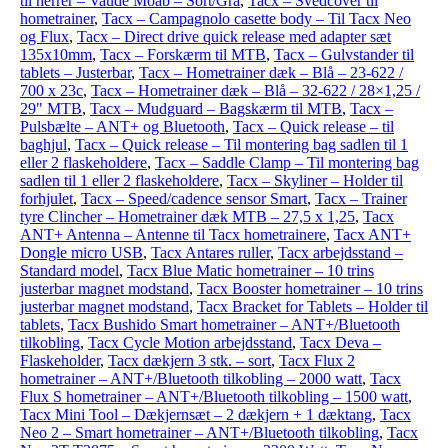
til herrer – Vaude Moab – Sort/Grå
,
Tacx – Svedcover til
hometrainer
,
Tacx – Campagnolo casette body – Til Tacx Neo
og Flux
,
Tacx – Direct drive quick release med adapter sæt
135x10mm
,
Tacx – Forskærm til MTB
,
Tacx – Gulvstander til
tablets – Justerbar
,
Tacx – Hometrainer dæk – Blå – 23-622 /
700 x 23c
,
Tacx – Hometrainer dæk – Blå – 32-622 / 28×1,25 /
29" MTB
,
Tacx – Mudguard – Bagskærm til MTB
,
Tacx –
Pulsbælte – ANT+ og Bluetooth
,
Tacx – Quick release – til
baghjul
,
Tacx – Quick release – Til montering bag sadlen til 1
eller 2 flaskeholdere
,
Tacx – Saddle Clamp – Til montering bag
sadlen til 1 eller 2 flaskeholdere
,
Tacx – Skyliner – Holder til
forhjulet
,
Tacx – Speed/cadence sensor Smart
,
Tacx – Trainer
tyre Clincher – Hometrainer dæk MTB – 27,5 x 1,25
,
Tacx
ANT+ Antenna – Antenne til Tacx hometrainere
,
Tacx ANT+
Dongle micro USB
,
Tacx Antares ruller
,
Tacx arbejdsstand –
Standard model
,
Tacx Blue Matic hometrainer – 10 trins
justerbar magnet modstand
,
Tacx Booster hometrainer – 10 trins
justerbar magnet modstand
,
Tacx Bracket for Tablets – Holder til
tablets
,
Tacx Bushido Smart hometrainer – ANT+/Bluetooth
tilkobling
,
Tacx Cycle Motion arbejdsstand
,
Tacx Deva –
Flaskeholder
,
Tacx dækjern 3 stk. – sort
,
Tacx Flux 2
hometrainer – ANT+/Bluetooth tilkobling – 2000 watt
,
Tacx
Flux S hometrainer – ANT+/Bluetooth tilkobling – 1500 watt
,
Tacx Mini Tool – Dækjernsæt – 2 dækjern + 1 dæktang
,
Tacx
Neo 2 – Smart hometrainer – ANT+/Bluetooth tilkobling
,
Tacx