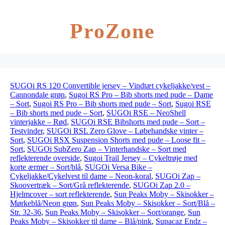
ProZone
SUGOi RS 120 Convertible jersey – Vindtæt cykeljakke/vest –
Cannondale grøn
,
Sugoi RS Pro – Bib shorts med pude – Dame
– Sort
,
Sugoi RS Pro – Bib shorts med pude – Sort
,
Sugoi RSE
– Bib shorts med pude – Sort
,
SUGOi RSE – NeoShell
vinterjakke – Rød
,
SUGOi RSE Bibshorts med pude – Sort –
Testvinder
,
SUGOi RSL Zero Glove – Løbehandske vinter –
Sort
,
SUGOi RSX Suspension Shorts med pude – Loose fit –
Sort
,
SUGOi SubZero Zap – Vinterhandske – Sort med
reflekterende overside
,
Sugoi Trail Jersey – Cykeltrøje med
korte ærmer – Sort/blå
,
SUGOi Versa Bike –
Cykeljakke/Cykelvest til dame – Neon-koral
,
SUGOi Zap –
Skoovertræk – Sort/Grå reflekterende
,
SUGOi Zap 2.0 –
Hjelmcover – sort reflekterende
,
Sun Peaks Moby – Skisokker –
Mørkeblå/Neon grøn
,
Sun Peaks Moby – Skisokker – Sort/Blå –
Str. 32-36
,
Sun Peaks Moby – Skisokker – Sort/orange
,
Sun
Peaks Moby – Skisokker til dame – Blå/pink
,
Supacaz Endz –