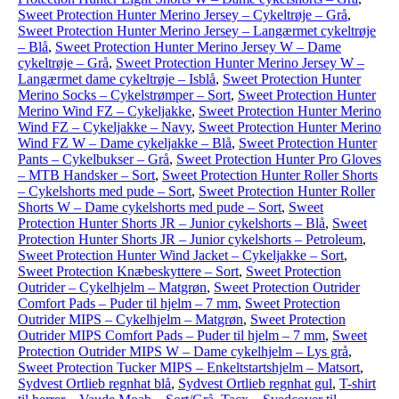
Sweet Protection Hunter Merino Jersey – Cykeltrøje – Grå
,
Sweet Protection Hunter Merino Jersey – Langærmet cykeltrøje
– Blå
,
Sweet Protection Hunter Merino Jersey W – Dame
cykeltrøje – Grå
,
Sweet Protection Hunter Merino Jersey W –
Langærmet dame cykeltrøje – Isblå
,
Sweet Protection Hunter
Merino Socks – Cykelstrømper – Sort
,
Sweet Protection Hunter
Merino Wind FZ – Cykeljakke
,
Sweet Protection Hunter Merino
Wind FZ – Cykeljakke – Navy
,
Sweet Protection Hunter Merino
Wind FZ W – Dame cykeljakke – Blå
,
Sweet Protection Hunter
Pants – Cykelbukser – Grå
,
Sweet Protection Hunter Pro Gloves
– MTB Handsker – Sort
,
Sweet Protection Hunter Roller Shorts
– Cykelshorts med pude – Sort
,
Sweet Protection Hunter Roller
Shorts W – Dame cykelshorts med pude – Sort
,
Sweet
Protection Hunter Shorts JR – Junior cykelshorts – Blå
,
Sweet
Protection Hunter Shorts JR – Junior cykelshorts – Petroleum
,
Sweet Protection Hunter Wind Jacket – Cykeljakke – Sort
,
Sweet Protection Knæbeskyttere – Sort
,
Sweet Protection
Outrider – Cykelhjelm – Matgrøn
,
Sweet Protection Outrider
Comfort Pads – Puder til hjelm – 7 mm
,
Sweet Protection
Outrider MIPS – Cykelhjelm – Matgrøn
,
Sweet Protection
Outrider MIPS Comfort Pads – Puder til hjelm – 7 mm
,
Sweet
Protection Outrider MIPS W – Dame cykelhjelm – Lys grå
,
Sweet Protection Tucker MIPS – Enkeltstartshjelm – Matsort
,
Sydvest Ortlieb regnhat blå
,
Sydvest Ortlieb regnhat gul
,
T-shirt