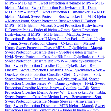
MIPS – MTB hjelm
,
Sweet Protection Arbitrator MIPS – MTB
hjelm – Matsort
,
Sweet Protection Bushwhacker II – Dame
MTB hjelm – Matgrå
,
Sweet Protection Bushwhacker II – MTB
hjelm – Matrød
,
Sweet Protection Bushwhacker II – MTB hjelm
– Matsort krom
,
Sweet Protection Bushwhacker II Carbon
MIPS – MTB hjelm – Matsort
,
Sweet Protection Bushwhacker
II Comfort Pads – Puder til hjelm – 7 mm
,
Sweet Protection
Bushwhacker II MIPS – MTB hjelm – Matgrøn
,
Sweet
Protection Bushwhacker II Mips Comfort Pads – Puder til hjelm
– 7 mm
,
Sweet Protection Chaser – Cykelhjelm – Matsort
Krom
,
Sweet Protection Chaser MIPS – Cykelhjelm – Matgrå
,
Sweet Protection Crossfire Base – Svedtrøje uden ærmer –
Hvid
,
Sweet Protection Crossfire Bib Pro – Cykelbukser – Sort
,
Sweet Protection Crossfire Bib Pro W – Dame cykelbukser –
Sort
,
Sweet Protection Crossfire Cap – Cykelkasket – Rød –
Onesize
,
Sweet Protection Crossfire Cap – Cykelkasket – Sort –
Onesize
,
Sweet Protection Crossfire Gilet – Cykelvest – Sort
,
Sweet Protection Crossfire Jersey – Cykeltrøje – Blå
,
Sweet
Protection Crossfire Jersey W – Dame cykeltrøje – Hvid
,
Sweet
Protection Crossfire Merino Jersey – Cykeltrøje – Blå
,
Sweet
Protection Crossfire Merino Jersey W – Dame cykeltrøje – Isblå
,
Sweet Protection Crossfire Merino Legs – Benvarmere – Sort
,
Sweet Protection Crossfire Merino Sleeves – Armvarmere –
Sort
,
Sweet Protection Dissenter – MTB hjelm – Matrød
,
Sweet
Protection Dissenter Comfort Pads – Puder til hjelm – 7 mm
,