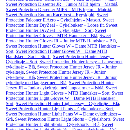
Sweet Protection Dissenter JR – Junior MTB hjelm – Matblå
,
Sweet Protection Dissenter MIPS – MTB hjelm – Matrød
,
Sweet Protection Enduro Race Vest – Rygskjold
,
Sweet
Protection Falconer II Aero – Cykelhjelm – Matsort
,
Sweet
Protection Hunter DryZeal – Cykelbukser – Loose fit
,
Sweet
Protection Hunter DryZeal – Cykeljakke – Sort
,
Sweet
Protection Hunter Gloves – MTB Handsker – Blå
,
Sweet
Protection Hunter Gloves JR – Junior MTB Handsker – Blå
,
Sweet Protection Hunter Gloves W – Dame MTB Handsker –
Sort
,
Sweet Protection Hunter Gloves W – Dame MTB
Handsker – Sort – Str. L
,
Sweet Protection Hunter Jersey –
Cykeltrøje – Sort
,
Sweet Protection Hunter Jersey – Langærmet
cykeltrøje – Blå
,
Sweet Protection Hunter Jersey JR – Junior
cykeltrøje
,
Sweet Protection Hunter Jersey JR – Junior
cykeltrøje – Blå
,
Sweet Protection Hunter Jersey JR – Junior
cykeltrøje med langeærmer – Blå
,
Sweet Protection Hunter
Jersey JR – Junior cykeltrøje med langeærmer – Isblå
,
Sweet
Protection Hunter Light Gloves – MTB Handsker – Sort
,
Sweet
Protection Hunter Light Gloves W – Dame MTB Handsker –
Sort
,
Sweet Protection Hunter Light Jersey – Cykeltrøje – Blå
,
Sweet Protection Hunter Light Pants – Cykelbukser – Sort
,
Sweet Protection Hunter Light Pants W – Dame cykelbukser –
Grå
,
Sweet Protection Hunter Light Shorts – Cykelshorts
,
Sweet
Protection Hunter Light Shorts – Cykelshorts – Blå
,
Sweet
Protection Hunter Light Shorts W – Dame cykelshorts – Grå
,