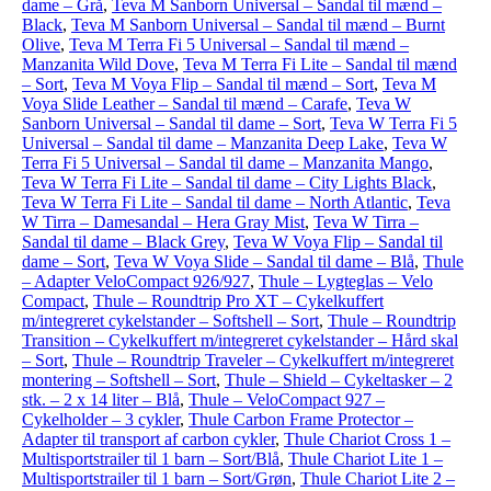
dame – Grå
,
Teva M Sanborn Universal – Sandal til mænd –
Black
,
Teva M Sanborn Universal – Sandal til mænd – Burnt
Olive
,
Teva M Terra Fi 5 Universal – Sandal til mænd –
Manzanita Wild Dove
,
Teva M Terra Fi Lite – Sandal til mænd
– Sort
,
Teva M Voya Flip – Sandal til mænd – Sort
,
Teva M
Voya Slide Leather – Sandal til mænd – Carafe
,
Teva W
Sanborn Universal – Sandal til dame – Sort
,
Teva W Terra Fi 5
Universal – Sandal til dame – Manzanita Deep Lake
,
Teva W
Terra Fi 5 Universal – Sandal til dame – Manzanita Mango
,
Teva W Terra Fi Lite – Sandal til dame – City Lights Black
,
Teva W Terra Fi Lite – Sandal til dame – North Atlantic
,
Teva
W Tirra – Damesandal – Hera Gray Mist
,
Teva W Tirra –
Sandal til dame – Black Grey
,
Teva W Voya Flip – Sandal til
dame – Sort
,
Teva W Voya Slide – Sandal til dame – Blå
,
Thule
– Adapter VeloCompact 926/927
,
Thule – Lygteglas – Velo
Compact
,
Thule – Roundtrip Pro XT – Cykelkuffert
m/integreret cykelstander – Softshell – Sort
,
Thule – Roundtrip
Transition – Cykelkuffert m/integreret cykelstander – Hård skal
– Sort
,
Thule – Roundtrip Traveler – Cykelkuffert m/integreret
montering – Softshell – Sort
,
Thule – Shield – Cykeltasker – 2
stk. – 2 x 14 liter – Blå
,
Thule – VeloCompact 927 –
Cykelholder – 3 cykler
,
Thule Carbon Frame Protector –
Adapter til transport af carbon cykler
,
Thule Chariot Cross 1 –
Multisportstrailer til 1 barn – Sort/Blå
,
Thule Chariot Lite 1 –
Multisportstrailer til 1 barn – Sort/Grøn
,
Thule Chariot Lite 2 –