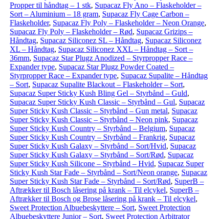
Propper til håndtag – 1 stk
,
Supacaz Fly Ano – Flaskeholder –
Sort – Aluminium – 18 gram
,
Supacaz Fly Cage Carbon –
Flaskeholder
,
Supacaz Fly Poly – Flaskeholder – Neon Orange
,
Supacaz Fly Poly – Flaskeholder – Rød
,
Supacaz Grizips –
Håndtag
,
Supacaz Siliconez SL – Håndtag
,
Supacaz Siliconez
XL – Håndtag
,
Supacaz Siliconez XXL – Håndtag – Sort –
36mm
,
Supacaz Star Plugz Anodized – Styrpropper Race –
Expander type
,
Supacaz Star Plugz Powder Coated –
Styrpropper Race – Expander type
,
Supacaz Supalite – Håndtag
– Sort
,
Supacaz Supalite Blackout – Flaskeholder – Sort
,
Supacaz Super Sticky Kush Bling Gel – Styrbånd – Guld
,
Supacaz Super Sticky Kush Classic – Styrbånd – Gul
,
Supacaz
Super Sticky Kush Classic – Styrbånd – Gun metal
,
Supacaz
Super Sticky Kush Classic – Styrbånd – Neon pink
,
Supacaz
Super Sticky Kush Country – Styrbånd – Belgium
,
Supacaz
Super Sticky Kush Country – Styrbånd – Frankrig
,
Supacaz
Super Sticky Kush Galaxy – Styrbånd – Sort/Hvid
,
Supacaz
Super Sticky Kush Galaxy – Styrbånd – Sort/Rød
,
Supacaz
Super Sticky Kush Silicone – Styrbånd – Hvid
,
Supacaz Super
Sticky Kush Star Fade – Styrbånd – Sort/Neon orange
,
Supacaz
Super Sticky Kush Star Fade – Styrbånd – Sort/Rød
,
SuperB –
Aftrækker til Bosch låsering på krank – Til elcykel
,
SuperB –
Aftrækker til Bosch og Brose låsering på krank – Til elcykel
,
Sweet Protection Albuebeskyttere – Sort
,
Sweet Protection
Albuebeskyttere Junior – Sort
,
Sweet Protection Arbitrator