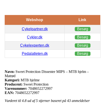
Webshop
Link
Cykelpartner.dk
Besøg
Cykler.dk
Besøg
Cykelexperten.dk
Besøg
Pedalatleten.dk
Besøg
Navn:
Sweet Protection Dissenter MIPS – MTB hjelm –
Matrød
Kategori:
MTB hjelme
Producent:
Sweet Protection
Varenummer:
7048652272997
EAN:
7048652272997
Vurderet til
4.8
ud af 5 stjerner baseret på
43
anmeldelser