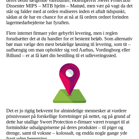
deres bedst sælgende varenumre, eksempelvis Sweet Protection
Dissenter MIPS – MTB hjelm – Matrød, men vær på vagt da det
står og falder med at orden realiseres inden et aftalt tidspunkt,
sådan at de har en chance for at nå at få ordren ordnet forinden
lagermedarbejderne har fyraften.
Flere internet firmaer yder gebyrfri levering, men i reglen
forudsætter det at du handler for et bestemt beløb. Som alternativ
bør man vælge den mest betalelige løsning til levering, som tit –
uafhængig om man opholder sig ved Aarhus, Vordingborg eller
Billund – er at få kørt din bestilling til et udleveringssted.
Det er jo rigtig bekvemt for almindelige mennesker at vurdere
prisniveauet på forskellige forretninger på nettet, og på grund af
dette har utallige Sweet Protection e-firmaer været tvunget til at
formindske udsalgspriserne på deres produkter – til piger og
drenge, samt til voksne – kolossalt, og endda nogle gange yde
fragt uden beregning.