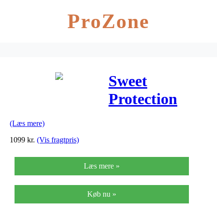
ProZone
Sweet
Protection
Dissenter
(Læs mere)
MIPS – MTB
1099
kr.
(Vis fragtpris)
hjelm –
Læs mere »
Matrød
Køb nu »