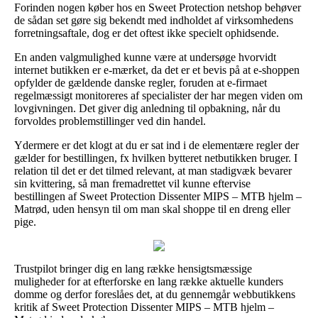
Forinden nogen køber hos en Sweet Protection netshop behøver
de sådan set gøre sig bekendt med indholdet af virksomhedens
forretningsaftale, dog er det oftest ikke specielt ophidsende.
En anden valgmulighed kunne være at undersøge hvorvidt
internet butikken er e-mærket, da det er et bevis på at e-shoppen
opfylder de gældende danske regler, foruden at e-firmaet
regelmæssigt monitoreres af specialister der har megen viden om
lovgivningen. Det giver dig anledning til opbakning, når du
forvoldes problemstillinger ved din handel.
Ydermere er det klogt at du er sat ind i de elementære regler der
gælder for bestillingen, fx hvilken bytteret netbutikken bruger. I
relation til det er det tilmed relevant, at man stadigvæk bevarer
sin kvittering, så man fremadrettet vil kunne eftervise
bestillingen af Sweet Protection Dissenter MIPS – MTB hjelm –
Matrød, uden hensyn til om man skal shoppe til en dreng eller
pige.
Trustpilot bringer dig en lang række hensigtsmæssige
muligheder for at efterforske en lang række aktuelle kunders
domme og derfor foreslåes det, at du gennemgår webbutikkens
kritik af Sweet Protection Dissenter MIPS – MTB hjelm –