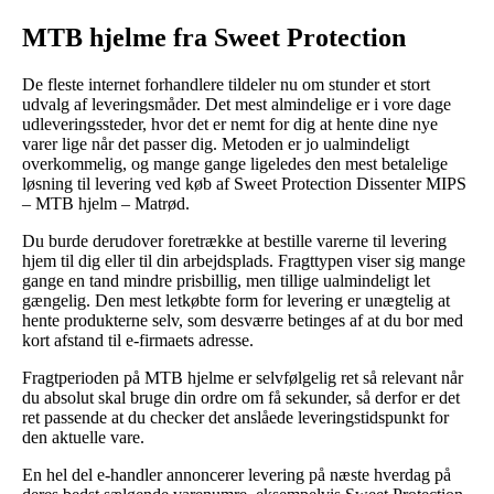
MTB hjelme fra Sweet Protection
De fleste internet forhandlere tildeler nu om stunder et stort
udvalg af leveringsmåder. Det mest almindelige er i vore dage
udleveringssteder, hvor det er nemt for dig at hente dine nye
varer lige når det passer dig. Metoden er jo ualmindeligt
overkommelig, og mange gange ligeledes den mest betalelige
løsning til levering ved køb af Sweet Protection Dissenter MIPS
– MTB hjelm – Matrød.
Du burde derudover foretrække at bestille varerne til levering
hjem til dig eller til din arbejdsplads. Fragttypen viser sig mange
gange en tand mindre prisbillig, men tillige ualmindeligt let
gængelig. Den mest letkøbte form for levering er unægtelig at
hente produkterne selv, som desværre betinges af at du bor med
kort afstand til e-firmaets adresse.
Fragtperioden på MTB hjelme er selvfølgelig ret så relevant når
du absolut skal bruge din ordre om få sekunder, så derfor er det
ret passende at du checker det anslåede leveringstidspunkt for
den aktuelle vare.
En hel del e-handler annoncerer levering på næste hverdag på