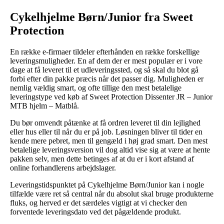
Cykelhjelme Børn/Junior fra Sweet
Protection
En række e-firmaer tildeler efterhånden en række forskellige
leveringsmuligheder. En af dem der er mest populær er i vore
dage at få leveret til et udleveringssted, og så skal du blot gå
forbi efter din pakke præcis når det passer dig. Muligheden er
nemlig vældig smart, og ofte tillige den mest betalelige
leveringstype ved køb af Sweet Protection Dissenter JR – Junior
MTB hjelm – Matblå.
Du bør omvendt påtænke at få ordren leveret til din lejlighed
eller hus eller til når du er på job. Løsningen bliver til tider en
kende mere pebret, men til gengæld i høj grad smart. Den mest
betalelige leveringsversion vil dog altid vise sig at være at hente
pakken selv, men dette betinges af at du er i kort afstand af
online forhandlerens arbejdslager.
Leveringstidspunktet på Cykelhjelme Børn/Junior kan i nogle
tilfælde være ret så central når du absolut skal bruge produkterne
fluks, og herved er det særdeles vigtigt at vi checker den
forventede leveringsdato ved det pågældende produkt.