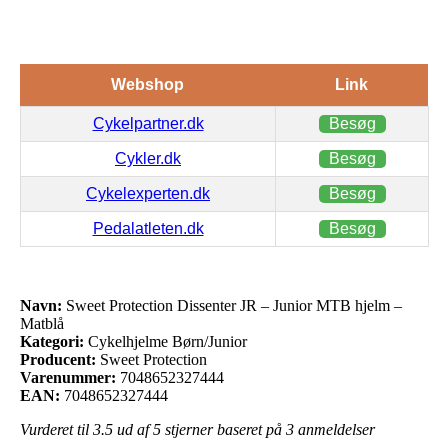
Webshop
Link
Cykelpartner.dk
Besøg
Cykler.dk
Besøg
Cykelexperten.dk
Besøg
Pedalatleten.dk
Besøg
Navn:
Sweet Protection Dissenter JR – Junior MTB hjelm –
Matblå
Kategori:
Cykelhjelme Børn/Junior
Producent:
Sweet Protection
Varenummer:
7048652327444
EAN:
7048652327444
Vurderet til
3.5
ud af 5 stjerner baseret på
3
anmeldelser