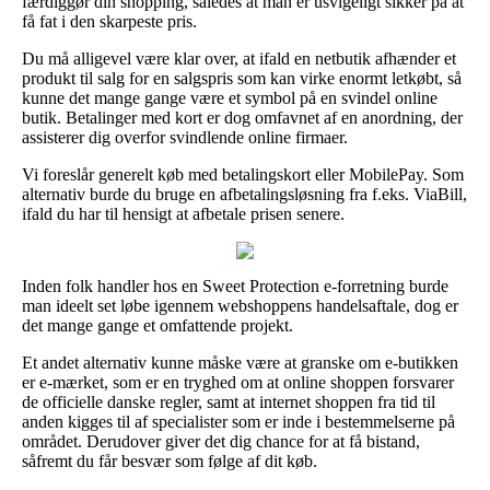
færdiggør din shopping, således at man er usvigeligt sikker på at
få fat i den skarpeste pris.
Du må alligevel være klar over, at ifald en netbutik afhænder et
produkt til salg for en salgspris som kan virke enormt letkøbt, så
kunne det mange gange være et symbol på en svindel online
butik. Betalinger med kort er dog omfavnet af en anordning, der
assisterer dig overfor svindlende online firmaer.
Vi foreslår generelt køb med betalingskort eller MobilePay. Som
alternativ burde du bruge en afbetalingsløsning fra f.eks. ViaBill,
ifald du har til hensigt at afbetale prisen senere.
Inden folk handler hos en Sweet Protection e-forretning burde
man ideelt set løbe igennem webshoppens handelsaftale, dog er
det mange gange et omfattende projekt.
Et andet alternativ kunne måske være at granske om e-butikken
er e-mærket, som er en tryghed om at online shoppen forsvarer
de officielle danske regler, samt at internet shoppen fra tid til
anden kigges til af specialister som er inde i bestemmelserne på
området. Derudover giver det dig chance for at få bistand,
såfremt du får besvær som følge af dit køb.