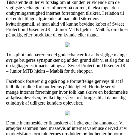
Tilsvarende stiller vi forslag om at kunden er vidende om de
vigtigste vedtægter der influerer på ordren, til eksempel den
ombytningsrettighed internet forretningen tilsikrer. I relation til
det er det tillige afgørende, at man altid sikrer ens
kvitteringsmail, så man altid vil kunne bevidne købet af Sweet
Protection Dissenter JR – Junior MTB hjelm – Matblå, om du er
på udkig efter produkter til en kvinde eller mand.
Trustpilot indebærer en del gode chancer for at besigtige mange
øvrige brugeres synspunkter og af den grund slår vi et slag for, at
du iagttager e-firmaets ratings af Sweet Protection Dissenter JR
– Junior MTB hjelm – Matblå før du shopper.
Facebook forærer dig også nogle fortræffelige genveje til at få
indblik i online forhandlerens pålidelighed. Herinde ser vi
mange internet forretninger hvor folk kan skrive en bedømmelse
af købsoplevelsen, hvilket lige så vel må bruges til at danne dig
et indtryk af tidligere kunders oplevelser.
Denne hjemmeside er finansieret af indtægter fra annoncer. Vi
arbejder sammen med massevis af internet varehuse derved at vi
markedsfører forretningernes produkter, og indhenter honorar