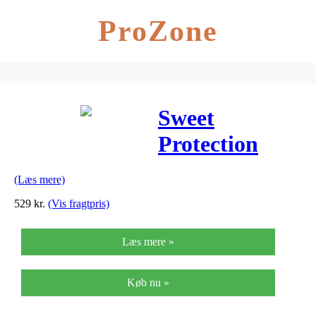
ProZone
Sweet
Protection
Dissenter JR –
(Læs mere)
Junior MTB
529
kr.
(Vis fragtpris)
hjelm –
Læs mere »
Matblå
Køb nu »