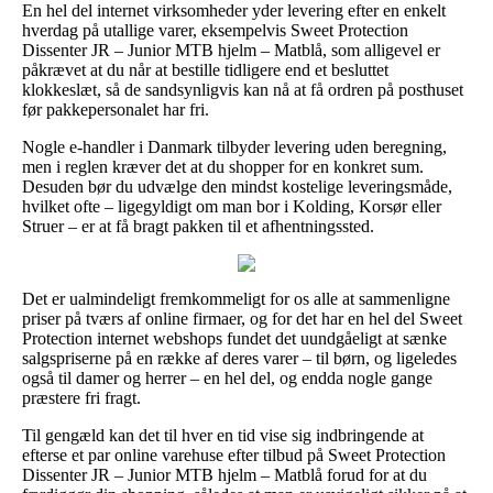
En hel del internet virksomheder yder levering efter en enkelt
hverdag på utallige varer, eksempelvis Sweet Protection
Dissenter JR – Junior MTB hjelm – Matblå, som alligevel er
påkrævet at du når at bestille tidligere end et besluttet
klokkeslæt, så de sandsynligvis kan nå at få ordren på posthuset
før pakkepersonalet har fri.
Nogle e-handler i Danmark tilbyder levering uden beregning,
men i reglen kræver det at du shopper for en konkret sum.
Desuden bør du udvælge den mindst kostelige leveringsmåde,
hvilket ofte – ligegyldigt om man bor i Kolding, Korsør eller
Struer – er at få bragt pakken til et afhentningssted.
Det er ualmindeligt fremkommeligt for os alle at sammenligne
priser på tværs af online firmaer, og for det har en hel del Sweet
Protection internet webshops fundet det uundgåeligt at sænke
salgspriserne på en række af deres varer – til børn, og ligeledes
også til damer og herrer – en hel del, og endda nogle gange
præstere fri fragt.
Til gengæld kan det til hver en tid vise sig indbringende at
efterse et par online varehuse efter tilbud på Sweet Protection
Dissenter JR – Junior MTB hjelm – Matblå forud for at du