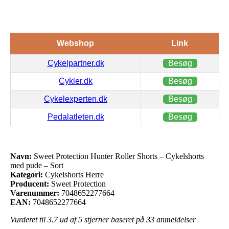
Webshop
Link
Cykelpartner.dk
Besøg
Cykler.dk
Besøg
Cykelexperten.dk
Besøg
Pedalatleten.dk
Besøg
Navn:
Sweet Protection Hunter Roller Shorts – Cykelshorts
med pude – Sort
Kategori:
Cykelshorts Herre
Producent:
Sweet Protection
Varenummer:
7048652277664
EAN:
7048652277664
Vurderet til
3.7
ud af 5 stjerner baseret på
33
anmeldelser