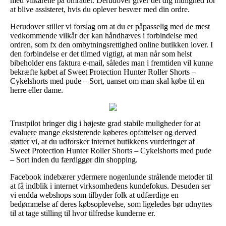
med vilkårene på området. Derudover giver det dig mulighed for
at blive assisteret, hvis du oplever besvær med din ordre.
Herudover stiller vi forslag om at du er påpasselig med de mest
vedkommende vilkår der kan håndhæves i forbindelse med
ordren, som fx den ombytningsrettighed online butikken lover. I
den forbindelse er det tilmed vigtigt, at man når som helst
bibeholder ens faktura e-mail, således man i fremtiden vil kunne
bekræfte købet af Sweet Protection Hunter Roller Shorts –
Cykelshorts med pude – Sort, uanset om man skal købe til en
herre eller dame.
Trustpilot bringer dig i højeste grad stabile muligheder for at
evaluere mange eksisterende køberes opfattelser og derved
støtter vi, at du udforsker internet butikkens vurderinger af
Sweet Protection Hunter Roller Shorts – Cykelshorts med pude
– Sort inden du færdiggør din shopping.
Facebook indebærer ydermere nogenlunde strålende metoder til
at få indblik i internet virksomhedens kundefokus. Desuden ser
vi endda webshops som tilbyder folk at udfærdige en
bedømmelse af deres købsoplevelse, som ligeledes bør udnyttes
til at tage stilling til hvor tilfredse kunderne er.