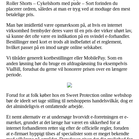
Roller Shorts – Cykelshorts med pude – Sort forinden du
placerer ordren, således at man er tryg ved at modtage den mest
betalelige pris.
Man bør imidlertid være opmærksom på, at hvis en internet
virksomhed frembyder deres varer til en pris der virker uhørt lav,
så kunne det ofte være en indikation på en svindel e-forhandler.
Bestillinger med kort er trods alt indbefattet af et reglement,
hvilket passer på en imod uægte online selskaber.
Vi tilråder generelt kortbestillinger eller MobilePay. Som en
anden løsning bør du bruge en afdragsløsning fra eksempelvis
ViaBill, forudsat du gerne vil honorere prisen over en længere
periode.
Forud for at folk køber hos en Sweet Protection online webshop
bør de ideelt set tage stilling til netshoppens handelsvilkår, dog er
det almindeligvis et omfattende arbejde.
Et nemt alternativ er at undersøge hvorvidt e-forretningen er e-
mærket, grundet at det længe har været en sikkerhed for at
internet forhandleren retter sig efter de officielle regler, foruden
at e-firmaet hyppigt tilses af specialister som er meget bekendte