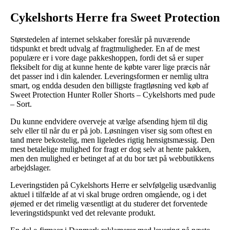
Cykelshorts Herre fra Sweet Protection
Størstedelen af internet selskaber foreslår på nuværende
tidspunkt et bredt udvalg af fragtmuligheder. En af de mest
populære er i vore dage pakkeshoppen, fordi det så er super
fleksibelt for dig at kunne hente de købte varer lige præcis når
det passer ind i din kalender. Leveringsformen er nemlig ultra
smart, og endda desuden den billigste fragtløsning ved køb af
Sweet Protection Hunter Roller Shorts – Cykelshorts med pude
– Sort.
Du kunne endvidere overveje at vælge afsending hjem til dig
selv eller til når du er på job. Løsningen viser sig som oftest en
tand mere bekostelig, men ligeledes rigtig hensigtsmæssig. Den
mest betalelige mulighed for fragt er dog selv at hente pakken,
men den mulighed er betinget af at du bor tæt på webbutikkens
arbejdslager.
Leveringstiden på Cykelshorts Herre er selvfølgelig usædvanlig
aktuel i tilfælde af at vi skal bruge ordren omgående, og i det
øjemed er det rimelig væsentligt at du studerer det forventede
leveringstidspunkt ved det relevante produkt.