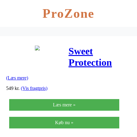
ProZone
Sweet
Protection
Hunter Roller
(Læs mere)
Shorts –
549
kr.
(Vis fragtpris)
Cykelshorts
Læs mere »
med pude –
Sort
Køb nu »