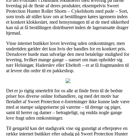
En del e-firmaer i Danmark reklamerer med levering på næste
hverdag på de fleste af deres produkter, eksempelvis Sweet
Protection Hunter Roller Shorts – Cykelshorts med pude – Sort,
som trods alt stiller krav om at bestillingen køres igennem inden
et konkret klokkeslæt, med hensynstagen til at de med sikkerhed
kan nå at få bestillingen distribueret inden de lageransatte drager
hjemad.
Visse internet butikker lover levering uden omkostninger, men
undertiden gælder det kun hvis der handles for en konkret pris.
Derudover burde man udvælge den mest betalelige mulighed for
levering, hvilket mange gange – uanset om man opholder sig
nær Helsingør, Haderslev eller Ebeltoft – er at få fragtmanden til
at levere din ordre til en pakkeshop.
Det er jo rigtig smertefrit for os alle at finde frem til de bedste
priser hos diverse online forhandlere, og med det motiv har
flertallet af Sweet Protection e-forretninger ikke kunne lade være
med at stampe salgspriserne på varerne – til drenge og piger,
samt til herrer og damer – betragteligt, og endda nogle gange
love fragt uden omkostninger.
Til gengæld kan det stadigvæk vise sig gunstigt at efterprøve en
række internet butikker efter udsalg på Sweet Protection Hunter