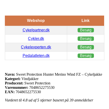
Webshop
Link
Cykelpartner.dk
Besøg
Cykler.dk
Besøg
Cykelexperten.dk
Besøg
Pedalatleten.dk
Besøg
Navn:
Sweet Protection Hunter Merino Wind FZ – Cykeljakke
Kategori:
Vindjakker
Producent:
Sweet Protection
Varenummer:
7048652275530
EAN:
7048652275530
Vurderet til
4.8
ud af 5 stjerner baseret på
39
anmeldelser