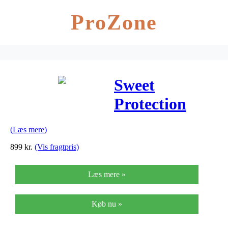
ProZone
Sweet
Protection
Hunter
(Læs mere)
Merino Wind
899
kr.
(Vis fragtpris)
FZ –
Læs mere »
Cykeljakke
Køb nu »