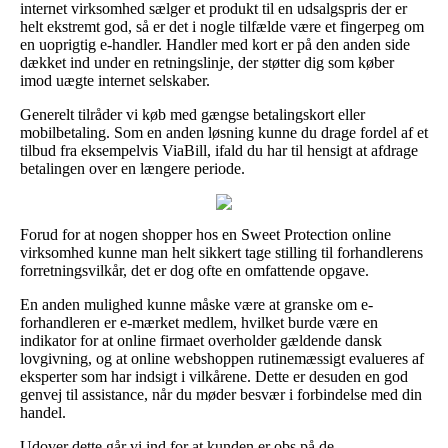
internet virksomhed sælger et produkt til en udsalgspris der er
helt ekstremt god, så er det i nogle tilfælde være et fingerpeg om
en uoprigtig e-handler. Handler med kort er på den anden side
dækket ind under en retningslinje, der støtter dig som køber
imod uægte internet selskaber.
Generelt tilråder vi køb med gængse betalingskort eller
mobilbetaling. Som en anden løsning kunne du drage fordel af et
tilbud fra eksempelvis ViaBill, ifald du har til hensigt at afdrage
betalingen over en længere periode.
Forud for at nogen shopper hos en Sweet Protection online
virksomhed kunne man helt sikkert tage stilling til forhandlerens
forretningsvilkår, det er dog ofte en omfattende opgave.
En anden mulighed kunne måske være at granske om e-
forhandleren er e-mærket medlem, hvilket burde være en
indikator for at online firmaet overholder gældende dansk
lovgivning, og at online webshoppen rutinemæssigt evalueres af
eksperter som har indsigt i vilkårene. Dette er desuden en god
genvej til assistance, når du møder besvær i forbindelse med din
handel.
Udover dette går vi ind for at kunden er obs på de