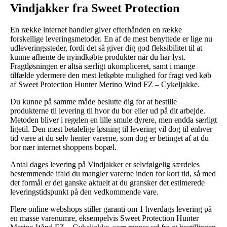
Vindjakker fra Sweet Protection
En række internet handler giver efterhånden en række
forskellige leveringsmetoder. En af de mest benyttede er lige nu
udleveringssteder, fordi det så giver dig god fleksibilitet til at
kunne afhente de nyindkøbte produkter når du har lyst.
Fragtløsningen er altså særligt ukompliceret, samt i mange
tilfælde ydermere den mest letkøbte mulighed for fragt ved køb
af Sweet Protection Hunter Merino Wind FZ – Cykeljakke.
Du kunne på samme måde beslutte dig for at bestille
produkterne til levering til hvor du bor eller ud på dit arbejde.
Metoden bliver i regelen en lille smule dyrere, men endda særligt
ligetil. Den mest betalelige løsning til levering vil dog til enhver
tid være at du selv henter varerne, som dog er betinget af at du
bor nær internet shoppens bopæl.
Antal dages levering på Vindjakker er selvfølgelig særdeles
bestemmende ifald du mangler varerne inden for kort tid, så med
det formål er det ganske aktuelt at du gransker det estimerede
leveringstidspunkt på den vedkommende vare.
Flere online webshops stiller garanti om 1 hverdags levering på
en masse varenumre, eksempelvis Sweet Protection Hunter