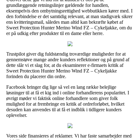
grundlæggende retningslinjer gældende for handlen,
eksempelvis den ombytningsrettighed webbutikken kører med. I
den forbindelse er det samtidig relevant, at man stadigvæk sikrer
ens kvitteringsmail, således man altid kan bekræfte købet af
Sweet Protection Hunter Merino Wind FZ – Cykeljakke, om du
er på udkig efter produkter til en dame eller herre.
Trustpilot giver dig fuldstændig troværdige muligheder for at
gennemstøve mange andre kunders reflektioner og på grund af
dette slår vi et slag for, at du eksaminerer e-firmaets kritik af
Sweet Protection Hunter Merino Wind FZ – Cykeljakke
forinden du placerer din ordre.
Facebook bringer dig lige så vel en lang række belejlige
løsninger til at få et kig ind i online forhandlerens popularitet. I
øvrigt møder vi faktisk online forhandlere som giver folk
mulighed for at frembringe en kritik af ordreforløbet, hvilket
desuden kan anvendes til at få et indblik i tidligere kunders
oplevelser.
Vores side finansieres af reklamer. Vi har faste samarbejder med