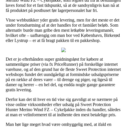
Merino Wind FZ – Cykeljakke, som regnes ud fra at bestillingen
laves forud for et fast tidspunkt, så at de sandsynligvis kan nå at
få produktet på posthuset før lagerpersonalet har fri.
Visse webbutikker yder gratis levering, men for det meste er det
under forudsætning af at der handles for et fastslået beløb. Som
alternativ burde man gribe den mest letkøbte leveringsmanér,
hvilket ofte – uafhængig om man bor ved København, Birkerød
eller Lystrup – er at få bragt pakken til en pakkeshop.
Det er jo efterhånden super gnidningsløst for købere at
sammenligne priser (via fx PriceRunner) på forskellige internet
varehuse, og af den grund har de fleste Sweet Protection internet
webshops fundet det uundgåeligt at formindske udsalgspriserne
på en række af deres varer – til drenge og piger, og ligeså til
damer og herrer – en hel del, og endda nogle gange garantere
gratis levering.
Derfor kan det til hver en tid vise sig gavnligt at se nærmere på
visse online virksomheder efter udsalg på Sweet Protection
Hunter Merino Wind FZ – Cykeljakke inden du handler, således
at man er velinformeret til at indhente den mest betalelige pris.
Man bør lige meget hvad være omhyggelig med, at ifald en