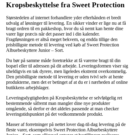
Kropsbeskyttelse fra Sweet Protection
Størstedelen af internet forhandlere yder efterhånden et bredt
udvalg af løsninger til levering. En sikker vinder er lige nu at få
bragt ordren til en pakkeshop, hvor du så nemt kan hente dine
varer lige præcis når det passer ind i din kalender.
Fragtløsningen er altså meget bekvem, og endda tillige den
prisbilligste metode til levering ved køb af Sweet Protection
Albuebeskyttere Junior – Sort.
Du bør på samme måde foretrække at få varerne bragt til din
bopæl eller til adressen på dit arbejde. Leveringsformen viser sig
uheldigvis en tak dyrere, men ligeledes ekstremt overkommelig.
Den prisbilligste metode til levering er uden tvivl selv at hente
produkterne, men det er betinget af at du er i nærheden af online
butikkens arbejdslager.
Leveringsdygtigheden på Kropsbeskyttelse er selvfølgelig ret
bestemmende såfremt man mangler dine nye produkter
omgående, så derfor er det aldeles passende at man checker
leveringstidspunktet på det vedkommende produkt.
Masser af forretninger på nettet lover dag-til-dag levering på de
fleste varer, eksempelvis Sweet Protection Albuebeskyttere