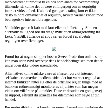
markedsfører et produkt til en pris som anses for overordentlig
tiltalende, så kunne det tit være et fingerpeg om en uoprigtig
internet virksomhed. Køb med gængse betalingskort er ikke
desto mindre omfavnet af et regulativ, hvilket værner køber imod
bedrageriske internet foretagender.
Vi tilråder generelt køb med kort eller mobilbetaling. Som en
alternativ mulighed bør du drage nytte af en afdragsordning fra
f.eks. ViaBill, i tilfælde af at du ser en fordel i at afbetale
regningen over flere uger.
Forud for at nogen shopper hos en Sweet Protection online shop
kan man uden tvivl overveje dens handelsbetingelser, men det er
undertiden ikke videre spændende.
Alternativet kunne måske være at efterse hvorvidt internet
selskabet er e-mærket medlem, siden det bør være et tegn på at
internet butikken retter sig efter de officielle regler, tillige med at
butikken rutinemæssigt monitoreres af jurister som har megen
viden om vilkårene på området. Dette er desuden en god genvej
til support, såfremt du udsættes for dilemmaer som følge af din
handel.
For øvrigt tilråder vi at kunden er oppe på mærkerne omkring de