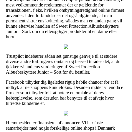
mest vedkommende reglementer der er gældende for
transaktionen, f.eks. hvilken ombytningsrettighed online firmaet
anvender. I den forbindelse er det også afgørende, at man
permanent sikrer ens kvittering, således man en anden gang vil
kunne eftervise handlen af Sweet Protection Albuebeskyttere
Junior – Sort, om du efterspørger produkter til en dame eller
herre.
Trustpilot indebærer sådan set gunstige genveje til at studere
diverse andre forbrugeres omtaler og herved tilrådes det, at du
tjekker e-handlens vurderinger af Sweet Protection
Albuebeskyttere Junior – Sort før du bestiller.
Facebook tilbyder dig ligeledes rigtig habile chancer for at få
indtryk af netshoppens kundefokus. Desuden møder vi endda e-
firmaer som tilbyder folk at notere en omtale af deres
købsoplevelse, som desuden bør benyttes til at afveje hvor
tilfredse kunderne er.
Hjemmesiden er finansieret af annoncer. Vi har faste
samarbejder med nogle forskellige online shops i Danmark