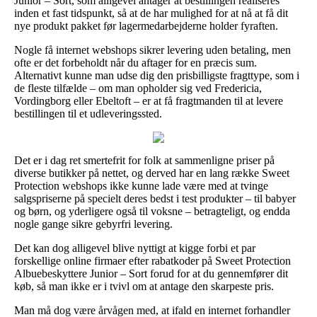
Junior – Sort, som alligevel antager at bestillingen realiseres
inden et fast tidspunkt, så at de har mulighed for at nå at få dit
nye produkt pakket før lagermedarbejderne holder fyraften.
Nogle få internet webshops sikrer levering uden betaling, men
ofte er det forbeholdt når du aftager for en præcis sum.
Alternativt kunne man udse dig den prisbilligste fragttype, som i
de fleste tilfælde – om man opholder sig ved Fredericia,
Vordingborg eller Ebeltoft – er at få fragtmanden til at levere
bestillingen til et udleveringssted.
Det er i dag ret smertefrit for folk at sammenligne priser på
diverse butikker på nettet, og derved har en lang række Sweet
Protection webshops ikke kunne lade være med at tvinge
salgspriserne på specielt deres bedst i test produkter – til babyer
og børn, og yderligere også til voksne – betragteligt, og endda
nogle gange sikre gebyrfri levering.
Det kan dog alligevel blive nyttigt at kigge forbi et par
forskellige online firmaer efter rabatkoder på Sweet Protection
Albuebeskyttere Junior – Sort forud for at du gennemfører dit
køb, så man ikke er i tvivl om at antage den skarpeste pris.
Man må dog være årvågen med, at ifald en internet forhandler