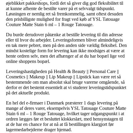
øjeblikket pakkeshops, fordi det så giver dig god fleksibilitet til
at kunne afhente de bestilte varer på et selvvalgt tidspunkt.
Løsningen er nemlig ret så fremkommelig, samt oftest desuden
den prisbilligste mulighed for fragt ved køb af YSL Tatouage
Couture Matte Stain 6 ml – 1 Rouge Tatouage.
Du burde derudover påtænke at bestille levering til din adresse
eller til hvor du arbejder. Leveringsformen bliver almindeligvis
en tak mere pebret, men på den anden side vældig fleksibel. Den
mindst kostelige form for levering kan ikke modsiges at være at
hente ordren selv, men det afhænger af at du har bopæl lige ved
online shoppens bopæl.
Leveringshastigheden på Health & Beauty || Personal Care ||
Cosmetics || Makeup || Lip Makeup || Lipstick kan være ret så
bestemmende om man absolut skal bruge varerne omgående, så
derfor er det bestemt essentielt at vi studerer leveringstidspunktet
på det aktuelle produkt.
En hel del e-firmaer i Danmark præsterer 1 dags levering på
mange af deres varer, eksempelvis YSL Tatouage Couture Matte
Stain 6 ml – 1 Rouge Tatouage, hvilket tager udgangspunkt i at
ordren lægges før et besluttet klokkeslæt, med hensynstagen til
at de har en chance for at nå at få bestillingen klargjort før
lagermedarbejderne drager hjemad.