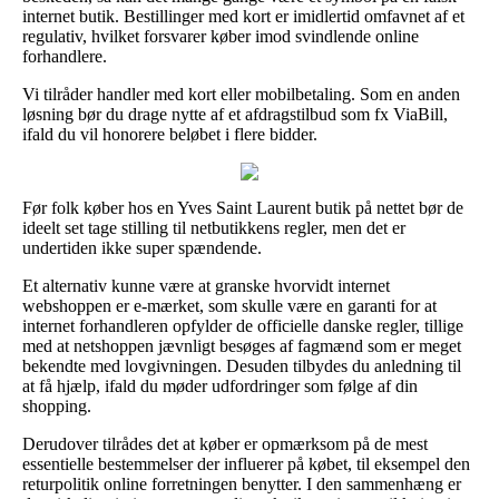
internet butik. Bestillinger med kort er imidlertid omfavnet af et
regulativ, hvilket forsvarer køber imod svindlende online
forhandlere.
Vi tilråder handler med kort eller mobilbetaling. Som en anden
løsning bør du drage nytte af et afdragstilbud som fx ViaBill,
ifald du vil honorere beløbet i flere bidder.
Før folk køber hos en Yves Saint Laurent butik på nettet bør de
ideelt set tage stilling til netbutikkens regler, men det er
undertiden ikke super spændende.
Et alternativ kunne være at granske hvorvidt internet
webshoppen er e-mærket, som skulle være en garanti for at
internet forhandleren opfylder de officielle danske regler, tillige
med at netshoppen jævnligt besøges af fagmænd som er meget
bekendte med lovgivningen. Desuden tilbydes du anledning til
at få hjælp, ifald du møder udfordringer som følge af din
shopping.
Derudover tilrådes det at køber er opmærksom på de mest
essentielle bestemmelser der influerer på købet, til eksempel den
returpolitik online forretningen benytter. I den sammenhæng er