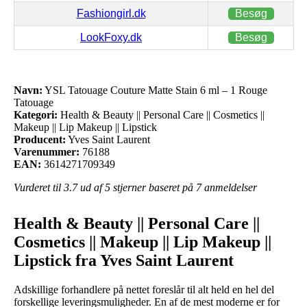
Fashiongirl.dk
Besøg
LookFoxy.dk
Besøg
Navn:
YSL Tatouage Couture Matte Stain 6 ml – 1 Rouge
Tatouage
Kategori:
Health & Beauty || Personal Care || Cosmetics ||
Makeup || Lip Makeup || Lipstick
Producent:
Yves Saint Laurent
Varenummer:
76188
EAN:
3614271709349
Vurderet til
3.7
ud af 5 stjerner baseret på
7
anmeldelser
Health & Beauty || Personal Care ||
Cosmetics || Makeup || Lip Makeup ||
Lipstick fra Yves Saint Laurent
Adskillige forhandlere på nettet foreslår til alt held en hel del
forskellige leveringsmuligheder. En af de mest moderne er for