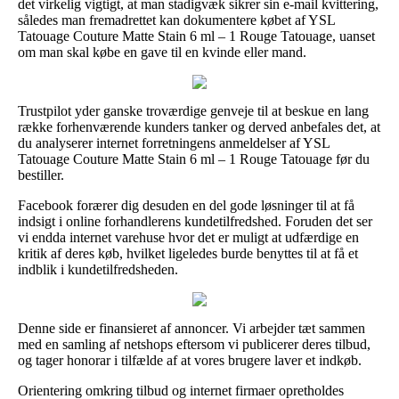
det virkelig vigtigt, at man stadigvæk sikrer sin e-mail kvittering,
således man fremadrettet kan dokumentere købet af YSL
Tatouage Couture Matte Stain 6 ml – 1 Rouge Tatouage, uanset
om man skal købe en gave til en kvinde eller mand.
Trustpilot yder ganske troværdige genveje til at beskue en lang
række forhenværende kunders tanker og derved anbefales det, at
du analyserer internet forretningens anmeldelser af YSL
Tatouage Couture Matte Stain 6 ml – 1 Rouge Tatouage før du
bestiller.
Facebook forærer dig desuden en del gode løsninger til at få
indsigt i online forhandlerens kundetilfredshed. Foruden det ser
vi endda internet varehuse hvor det er muligt at udfærdige en
kritik af deres køb, hvilket ligeledes burde benyttes til at få et
indblik i kundetilfredsheden.
Denne side er finansieret af annoncer. Vi arbejder tæt sammen
med en samling af netshops eftersom vi publicerer deres tilbud,
og tager honorar i tilfælde af at vores brugere laver et indkøb.
Orientering omkring tilbud og internet firmaer opretholdes