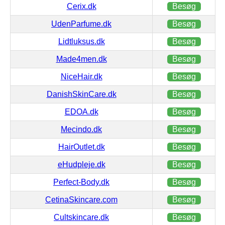
Cerix.dk
Besøg
UdenParfume.dk
Besøg
Lidtluksus.dk
Besøg
Made4men.dk
Besøg
NiceHair.dk
Besøg
DanishSkinCare.dk
Besøg
EDOA.dk
Besøg
Mecindo.dk
Besøg
HairOutlet.dk
Besøg
eHudpleje.dk
Besøg
Perfect-Body.dk
Besøg
CetinaSkincare.com
Besøg
Cultskincare.dk
Besøg