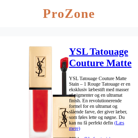
ProZone
YSL Tatouage
Couture Matte
Stain 6 ml – 1
YSL Tatouage Couture Matte
Rouge
Stain – 1 Rouge Tatouage er en
eksklusiv læbestift med masser
Tatouage
af pigmenter og en ultramat
finish. En revolutionerende
formel for en ultramat og
slående farve, der giver læber,
som føles lette og nøgne. Du
kan nu få perfekt defin
(Læs
mere)