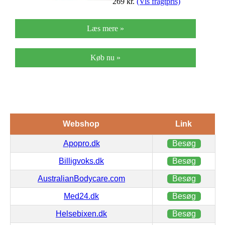
269
kr.
(Vis fragtpris)
Læs mere »
Køb nu »
Webshop
Link
Apopro.dk
Besøg
Billigvoks.dk
Besøg
AustralianBodycare.com
Besøg
Med24.dk
Besøg
Helsebixen.dk
Besøg