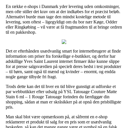
En række e-shops i Danmark yder levering uden omkostninger,
men ofte stiller det krav om at der indkøbes for et præcist beløb.
Alternativt burde man tage den mindst kostelige metode til
levering, som oftest – ligegyldigt om du bor nær Køge, Odder
eller Ringkøbing – vil være at få fragtmanden til at bringe ordren
til en pakkeshop.
Det er efterhånden usædvanlig smart for internetbrugere at finde
information om priser fra forskellige e-butikker, og derfor har
adskillige Yves Saint Laurent internet firmaer ikke kunne slippe
for at presse salgsværdien på specielt deres bedst i test produkter
– til børn, samt også til mænd og kvinder – enormt, og endda
nogle gange tilbyde fri fragt.
Trods dette kan det til hver en tid blive gunstigt at udforske et
par webbutikker efter udsalg på YSL Tatouage Couture Matte
Stain 6 ml – 1 Rouge Tatouage forinden du færdiggør din
shopping, sådan at man er skråsikker på at opnå den prisbilligste
pris.
Man skal blot være opmærksom på, at såfremt en e-shop
reklamerer et produkt til salg for en pris som er usædvanlig
beskeden, så kan det mange gange være et symbol på en falsk