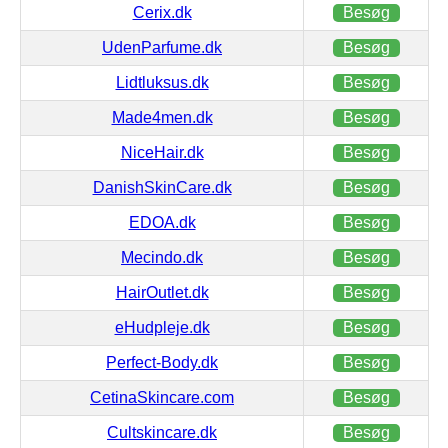
Cerix.dk
Besøg
UdenParfume.dk
Besøg
Lidtluksus.dk
Besøg
Made4men.dk
Besøg
NiceHair.dk
Besøg
DanishSkinCare.dk
Besøg
EDOA.dk
Besøg
Mecindo.dk
Besøg
HairOutlet.dk
Besøg
eHudpleje.dk
Besøg
Perfect-Body.dk
Besøg
CetinaSkincare.com
Besøg
Cultskincare.dk
Besøg