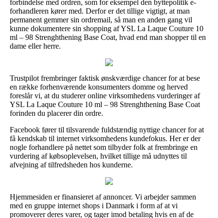
forbindelse med ordren, som for eksempel den byttepolitik e-
forhandleren kører med. Derfor er det tillige vigtigt, at man
permanent gemmer sin ordremail, så man en anden gang vil
kunne dokumentere sin shopping af YSL La Laque Couture 10
ml – 98 Strenghthening Base Coat, hvad end man shopper til en
dame eller herre.
Trustpilot frembringer faktisk ønskværdige chancer for at bese
en række forhenværende konsumenters domme og herved
foreslår vi, at du studerer online virksomhedens vurderinger af
YSL La Laque Couture 10 ml – 98 Strenghthening Base Coat
forinden du placerer din ordre.
Facebook fører til tilsvarende fuldstændig nyttige chancer for at
få kendskab til internet virksomhedens kundefokus. Her er der
nogle forhandlere på nettet som tilbyder folk at frembringe en
vurdering af købsoplevelsen, hvilket tillige må udnyttes til
afvejning af tilfredsheden hos kunderne.
Hjemmesiden er finansieret af annoncer. Vi arbejder sammen
med en gruppe internet shops i Danmark i form af at vi
promoverer deres varer, og tager imod betaling hvis en af de