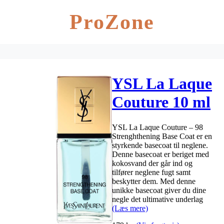
ProZone
YSL La Laque
Couture 10 ml
– 98
YSL La Laque Couture – 98
Strenghthening
Strenghthening Base Coat er en
styrkende basecoat til neglene.
Base Coat
Denne basecoat er beriget med
kokosvand der går ind og
tilfører neglene fugt samt
beskytter dem. Med denne
unikke basecoat giver du dine
negle det ultimative underlag
(Læs mere)