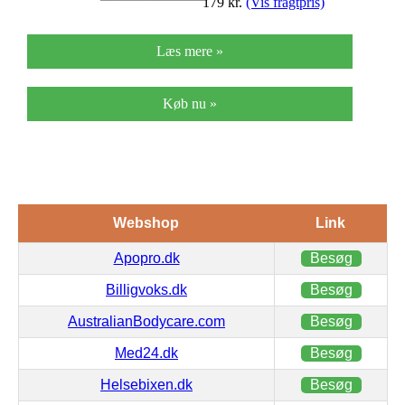
179
kr.
(Vis fragtpris)
Læs mere »
Køb nu »
Webshop
Link
Apopro.dk
Besøg
Billigvoks.dk
Besøg
AustralianBodycare.com
Besøg
Med24.dk
Besøg
Helsebixen.dk
Besøg