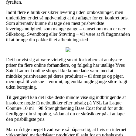
fyraften.
Indtil flere e-butikker sikrer levering uden omkostninger, men
undertiden er det så nødvendigt at du aftager for en konkret pris.
Som alternativ kunne du tage den mest prisbevidste
leveringsmulighed, som mange gange – uanset om man er nær
Silkeborg, Svendborg eller Støvring – vil være at få fragtmanden
til at bringe din pakke til et afhentningssted.
Det har vist sig at være virkelig smart for købere at analysere
priser fra flere online forhandlere, og følgelig har utallige Yves
Saint Laurent online shops ikke kunne lade være med at
mindske prisniveauet på deres produkter – til drenge og piger,
men også til voksne – enormt, og endda nogle gange sikre fragt
uden beregning.
Til gengæld kan det ikke desto mindre vise sig indbringende at
inspicere nogle få netbutikker efter udsalg på YSL La Laque
Couture 10 ml – 98 Strenghthening Base Coat forud for at du
færdiggør din shopping, sådan at du er skråsikker på at antage
den prisbilligste pris.
Man må lige meget hvad være så påpasselig, at hvis en internet
virksomhed markedsfører produkter til salg for en udsalgspris