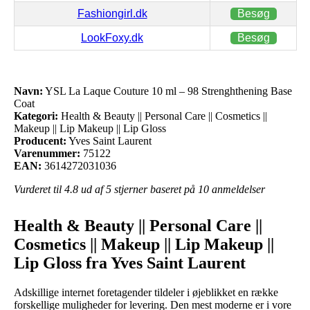
Fashiongirl.dk
Besøg
LookFoxy.dk
Besøg
Navn:
YSL La Laque Couture 10 ml – 98 Strenghthening Base
Coat
Kategori:
Health & Beauty || Personal Care || Cosmetics ||
Makeup || Lip Makeup || Lip Gloss
Producent:
Yves Saint Laurent
Varenummer:
75122
EAN:
3614272031036
Vurderet til
4.8
ud af 5 stjerner baseret på
10
anmeldelser
Health & Beauty || Personal Care ||
Cosmetics || Makeup || Lip Makeup ||
Lip Gloss fra Yves Saint Laurent
Adskillige internet foretagender tildeler i øjeblikket en række
forskellige muligheder for levering. Den mest moderne er i vore