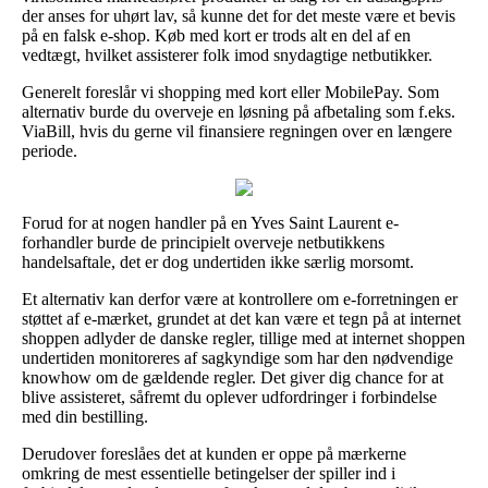
der anses for uhørt lav, så kunne det for det meste være et bevis
på en falsk e-shop. Køb med kort er trods alt en del af en
vedtægt, hvilket assisterer folk imod snydagtige netbutikker.
Generelt foreslår vi shopping med kort eller MobilePay. Som
alternativ burde du overveje en løsning på afbetaling som f.eks.
ViaBill, hvis du gerne vil finansiere regningen over en længere
periode.
Forud for at nogen handler på en Yves Saint Laurent e-
forhandler burde de principielt overveje netbutikkens
handelsaftale, det er dog undertiden ikke særlig morsomt.
Et alternativ kan derfor være at kontrollere om e-forretningen er
støttet af e-mærket, grundet at det kan være et tegn på at internet
shoppen adlyder de danske regler, tillige med at internet shoppen
undertiden monitoreres af sagkyndige som har den nødvendige
knowhow om de gældende regler. Det giver dig chance for at
blive assisteret, såfremt du oplever udfordringer i forbindelse
med din bestilling.
Derudover foreslåes det at kunden er oppe på mærkerne
omkring de mest essentielle betingelser der spiller ind i