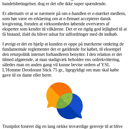
handelsbetingelser, dog er det ofte ikke super spændende.
Et alternativ er at se nærmere på om e-handlen er e-mærket medlem,
som bør være en erklæring om at e-firmaet accepterer dansk
lovgivning, foruden at virksomheden løbende overværes af
eksperter som kender til vilkårene. Det er en rigtig god lejlighed til at
få bistand, ifald du bliver udsat for udfordringer med dit indkøb.
I øvrigt er det en hjælp at kunden er oppe på mærkerne omkring de
fundamentale reglementer der er gældende for købet, til eksempel
den returpolitik internet forhandleren benytter. I den relation er det
tilmed afgørende, at man stadigvæk beholder ens ordrekvittering,
således man en anden gang vil kunne bevise ordren af YSL
L'Homme Deodorant Stick 75 gr., ligegyldigt om man skal købe
gave til en dame eller herre.
Trustpilot forærer dig en lang række troværdige genveje til at blive