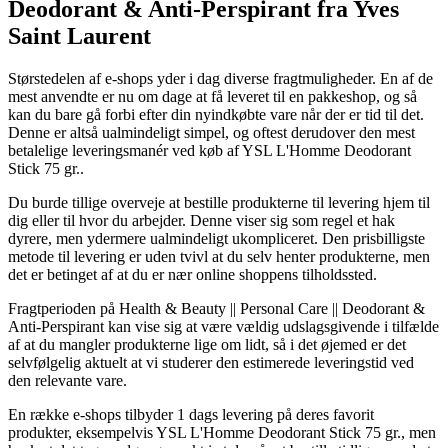
Deodorant & Anti-Perspirant fra Yves
Saint Laurent
Størstedelen af e-shops yder i dag diverse fragtmuligheder. En af de
mest anvendte er nu om dage at få leveret til en pakkeshop, og så
kan du bare gå forbi efter din nyindkøbte vare når der er tid til det.
Denne er altså ualmindeligt simpel, og oftest derudover den mest
betalelige leveringsmanér ved køb af YSL L'Homme Deodorant
Stick 75 gr..
Du burde tillige overveje at bestille produkterne til levering hjem til
dig eller til hvor du arbejder. Denne viser sig som regel et hak
dyrere, men ydermere ualmindeligt ukompliceret. Den prisbilligste
metode til levering er uden tvivl at du selv henter produkterne, men
det er betinget af at du er nær online shoppens tilholdssted.
Fragtperioden på Health & Beauty || Personal Care || Deodorant &
Anti-Perspirant kan vise sig at være vældig udslagsgivende i tilfælde
af at du mangler produkterne lige om lidt, så i det øjemed er det
selvfølgelig aktuelt at vi studerer den estimerede leveringstid ved
den relevante vare.
En række e-shops tilbyder 1 dags levering på deres favorit
produkter, eksempelvis YSL L'Homme Deodorant Stick 75 gr., men