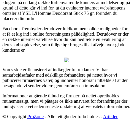
klogere på en lang række forhenværende kunders anmeldelser og på
grund af dette går vi ind for, at du evaluerer internet webshoppens
omtaler af YSL L'Homme Deodorant Stick 75 gr. forinden du
placerer din ordre.
Facebook frembyder derudover fuldkommen solide muligheder for
at få et kig ind i online forretningens pålidelighed. Derudover er der
en række internet varehuse hvor du kan nedfælde en evaluering af
deres købsoplevelse, som tillige bør bruges til at afveje hvor glade
kunderne er.
Vores side er finansieret af indtægter fra reklamer. Vi har
samarbejdsaftaler med adskillige forhandlere på nettet hvor vi
publicerer firmaernes varer, og indhenter honorar i tilfælde af at den
besøgende vi sender videre gennemfører en transaktion.
Informationer angående tilbud og firmaer på nettet opretholdes
rutinemæssigt, men vi påtager os ikke ansvaret for forandringer der
muligvis er lavet siden seneste opdatering af websitets informationer.
© Copyright
ProZone
- Alle rettigheder forbeholdes -
Artikler