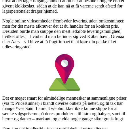
husk at det tager udgangspunkt i at du når at bestille tidligere end et
givent klokkeslæt, sådan at de kan nå at få varerne sendt afsted før
lagerpersonalet drager hjemad.
Nogle online virksomheder frembyder levering uden omkostninger,
men for det meste afkræver det at du handler for en konkret pris.
Desuden burde man snuppe den mest letkøbte leveringsmulighed,
hvilket oftest – hvad end man befinder sig ved København, Grenaa
eller Aars – vil blive at få fragtfirmaet til at køre din pakke til et
udleveringssted.
Det er meget smart for almindelige mennesker at sammenligne priser
(via fx PriceRunner) i blandt diverse outlets på nettet, og til tak har
mange Yves Saint Laurent webbutikker ikke kunne slippe for at
sænke salgspriserne på deres produkter – til børn og babyer, samt til
herrer og damer – markant, og endda nogle gange sikre gratis fragt.
Dog kan det imidlertid vise sig profitabelt at prøve diverse