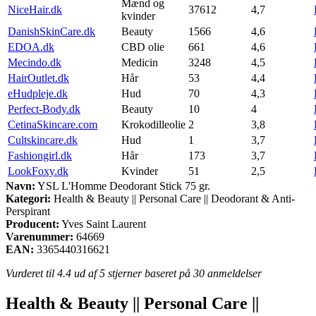
Mænd og
NiceHair.dk
37612
4,7
kvinder
DanishSkinCare.dk
Beauty
1566
4,6
EDOA.dk
CBD olie
661
4,6
Mecindo.dk
Medicin
3248
4,5
HairOutlet.dk
Hår
53
4,4
eHudpleje.dk
Hud
70
4,3
Perfect-Body.dk
Beauty
10
4
CetinaSkincare.com
Krokodilleolie
2
3,8
Cultskincare.dk
Hud
1
3,7
Fashiongirl.dk
Hår
173
3,7
LookFoxy.dk
Kvinder
51
2,5
Navn:
YSL L'Homme Deodorant Stick 75 gr.
Kategori:
Health & Beauty || Personal Care || Deodorant & Anti-
Perspirant
Producent:
Yves Saint Laurent
Varenummer:
64669
EAN:
3365440316621
Vurderet til
4.4
ud af 5 stjerner baseret på
30
anmeldelser
Health & Beauty || Personal Care ||