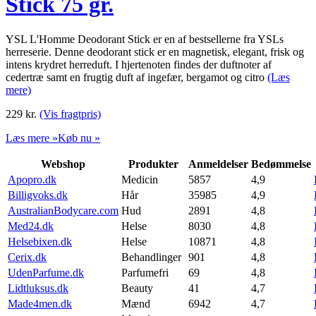
Stick 75 gr.
YSL L'Homme Deodorant Stick er en af bestsellerne fra YSLs
herreserie. Denne deodorant stick er en magnetisk, elegant, frisk og
intens krydret herreduft. I hjertenoten findes der duftnoter af
cedertræ samt en frugtig duft af ingefær, bergamot og citro
(Læs
mere)
229
kr.
(Vis fragtpris)
Læs mere »
Køb nu »
Webshop
Produkter
Anmeldelser
Bedømmelse
Apopro.dk
Medicin
5857
4,9
Billigvoks.dk
Hår
35985
4,9
AustralianBodycare.com
Hud
2891
4,8
Med24.dk
Helse
8030
4,8
Helsebixen.dk
Helse
10871
4,8
Cerix.dk
Behandlinger
901
4,8
UdenParfume.dk
Parfumefri
69
4,8
Lidtluksus.dk
Beauty
41
4,7
Made4men.dk
Mænd
6942
4,7