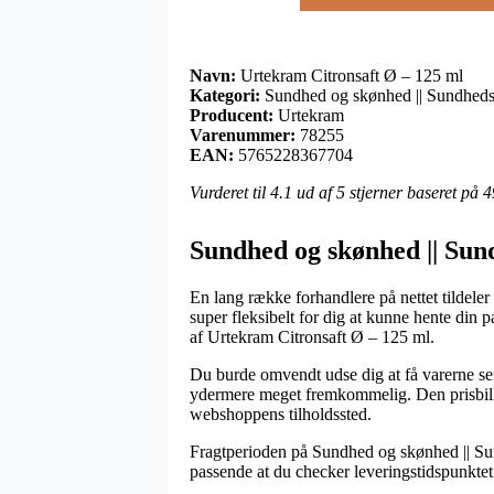
Navn:
Urtekram Citronsaft Ø – 125 ml
Kategori:
Sundhed og skønhed || Sundheds
Producent:
Urtekram
Varenummer:
78255
EAN:
5765228367704
Vurderet til
4.1
ud af 5 stjerner baseret på
4
Sundhed og skønhed || Sun
En lang række forhandlere på nettet tildeler
super fleksibelt for dig at kunne hente din 
af Urtekram Citronsaft Ø – 125 ml.
Du burde omvendt udse dig at få varerne sen
ydermere meget fremkommelig. Den prisbillig
webshoppens tilholdssted.
Fragtperioden på Sundhed og skønhed || Sundh
passende at du checker leveringstidspunkte