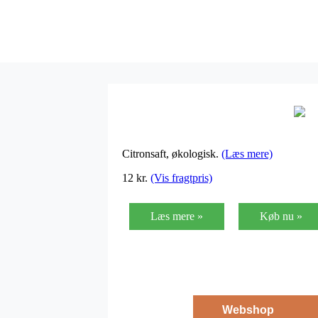
Citronsaft, økologisk.
(Læs mere)
12
kr.
(Vis fragtpris)
Læs mere »
Køb nu »
Webshop