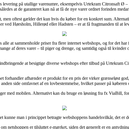
ags levering på utallige varenumre, eksempelvis Urtekram Citronsaft Ø –
åledes at de garanteret kan nå at få de nye varer ordnet forinden medar
agt, men oftest gælder det kun hvis du køber for en konkret sum. Alterna
er ved Hørsholm, Hillerød eller Hadsten – er at få fragtmanden til at leve
 alle at sammenholde priser fra flere internet webshops, og for det har f
mange af deres varer – til piger og drenge, og samtidig også til kvinder
 indbringende at besigtige diverse webshops efter tilbud på Urtekram Ci
net forhandler afhænder et produkt for en pris der virker grænseløst god,
 anden side omfavnet af en lovbestemmelse, hvilket passer på køberen 
er med mobilen. Alternativt kan du bruge en løsning fra fx ViaBill, for s
et kunne man i princippet betragte webshoppens handelsvilkår, det er d
m netshoppen er tilsluttet e-mærket, siden det generelt er en antydning 