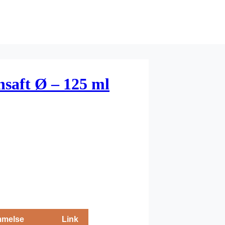
saft Ø – 125 ml
melse
Link