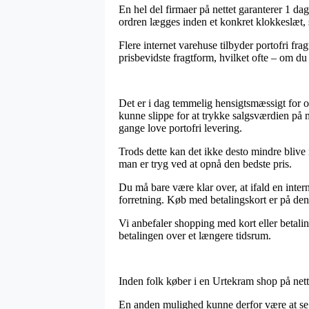
En hel del firmaer på nettet garanterer 1 d
ordren lægges inden et konkret klokkeslæt, s
Flere internet varehuse tilbyder portofri fr
prisbevidste fragtform, hvilket ofte – om du 
Det er i dag temmelig hensigtsmæssigt for os
kunne slippe for at trykke salgsværdien på 
gange love portofri levering.
Trods dette kan det ikke desto mindre blive
man er tryg ved at opnå den bedste pris.
Du må bare være klar over, at ifald en inter
forretning. Køb med betalingskort er på den
Vi anbefaler shopping med kort eller betaling
betalingen over et længere tidsrum.
Inden folk køber i en Urtekram shop på nett
En anden mulighed kunne derfor være at se o