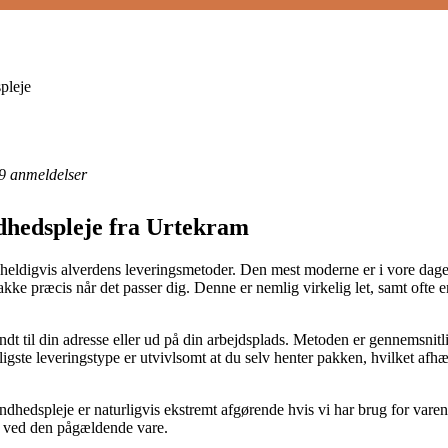
pleje
9
anmeldelser
dhedspleje fra Urtekram
 heldigvis alverdens leveringsmetoder. Den mest moderne er i vore dage 
pakke præcis når det passer dig. Denne er nemlig virkelig let, samt ofte
dt til din adresse eller ud på din arbejdsplads. Metoden er gennemsnit
ste leveringstype er utvivlsomt at du selv henter pakken, hvilket afhæn
edspleje er naturligvis ekstremt afgørende hvis vi har brug for varen ø
t ved den pågældende vare.