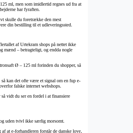
 125 ml, men som imidlertid regnes ud fra at
bejderne har fyraften.
tivt skulle du foretrække den mest
re din bestilling til et udleveringssted.
lertallet af Urtekram shops på nettet ikke
 og mænd – betragteligt, og endda nogle
tronsaft Ø – 125 ml forinden du shopper, så
 så kan det ofte være et signal om en fup e-
overfor falske internet webshops.
å vidt du ser en fordel i at finansiere
og uden tvivl ikke særlig morsomt.
af at e-forhandleren forstår de danske love,