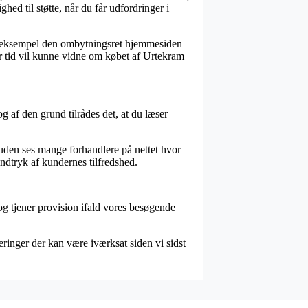
hed til støtte, når du får udfordringer i
r eksempel den ombytningsret hjemmesiden
ver tid vil kunne vidne om købet af Urtekram
g af den grund tilrådes det, at du læser
suden ses mange forhandlere på nettet hvor
ndtryk af kundernes tilfredshed.
og tjener provision ifald vores besøgende
leringer der kan være iværksat siden vi sidst