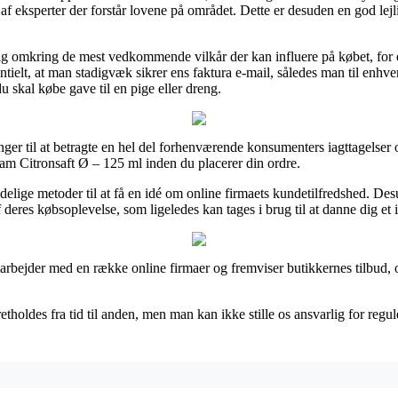
f eksperter der forstår lovene på området. Dette er desuden en god lejlig
lig omkring de mest vedkommende vilkår der kan influere på købet, fo
sentielt, at man stadigvæk sikrer ens faktura e-mail, således man til enh
 skal købe gave til en pige eller dreng.
ger til at betragte en hel del forhenværende konsumenters iagttagelser o
am Citronsaft Ø – 125 ml inden du placerer din ordre.
idelige metoder til at få en idé om online firmaets kundetilfredshed. De
es købsoplevelse, som ligeledes kan tages i brug til at danne dig et i
arbejder med en række online firmaer og fremviser butikkernes tilbud, 
etholdes fra tid til anden, men man kan ikke stille os ansvarlig for regu