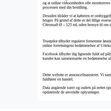
og at online virksomheden ofte monitoreres a
processen med din bestilling.
Desuden tilråder vi at køberen er omhygge
bruger. På grund af dette er det tillige esse
Citronsaft Ø – 125 ml, uden hensyn til om du
Trustpilot tilbyder regulære fornemme løsnin
online forretningens bedømmelser af Urtekr
Facebook tilbyder dig lignende fuldt ud pål
kunder kan sammensætte en bedømmelse af der
Dette website er annoncefinansieret. Vi sam
fuldfører en handel.
Data angående varer og outlets på nettet opr
opdaterede de anvendte oplysninger.