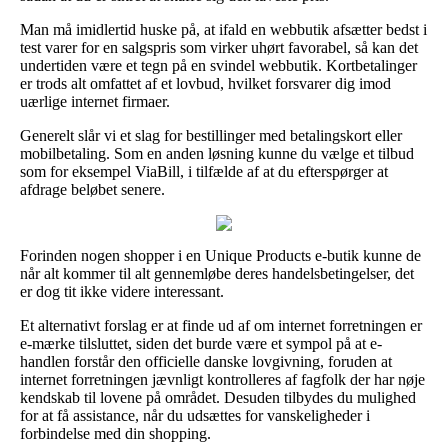
Man må imidlertid huske på, at ifald en webbutik afsætter bedst i
test varer for en salgspris som virker uhørt favorabel, så kan det
undertiden være et tegn på en svindel webbutik. Kortbetalinger
er trods alt omfattet af et lovbud, hvilket forsvarer dig imod
uærlige internet firmaer.
Generelt slår vi et slag for bestillinger med betalingskort eller
mobilbetaling. Som en anden løsning kunne du vælge et tilbud
som for eksempel ViaBill, i tilfælde af at du efterspørger at
afdrage beløbet senere.
Forinden nogen shopper i en Unique Products e-butik kunne de
når alt kommer til alt gennemløbe deres handelsbetingelser, det
er dog tit ikke videre interessant.
Et alternativt forslag er at finde ud af om internet forretningen er
e-mærke tilsluttet, siden det burde være et sympol på at e-
handlen forstår den officielle danske lovgivning, foruden at
internet forretningen jævnligt kontrolleres af fagfolk der har nøje
kendskab til lovene på området. Desuden tilbydes du mulighed
for at få assistance, når du udsættes for vanskeligheder i
forbindelse med din shopping.