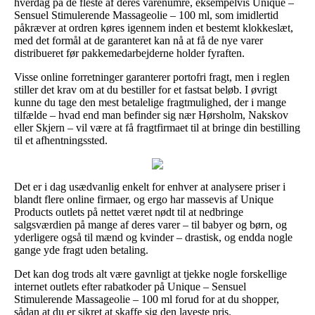
hverdag på de fleste af deres varenumre, eksempelvis Unique –
Sensuel Stimulerende Massageolie – 100 ml, som imidlertid
påkræver at ordren køres igennem inden et bestemt klokkeslæt,
med det formål at de garanteret kan nå at få de nye varer
distribueret før pakkemedarbejderne holder fyraften.
Visse online forretninger garanterer portofri fragt, men i reglen
stiller det krav om at du bestiller for et fastsat beløb. I øvrigt
kunne du tage den mest betalelige fragtmulighed, der i mange
tilfælde – hvad end man befinder sig nær Hørsholm, Nakskov
eller Skjern – vil være at få fragtfirmaet til at bringe din bestilling
til et afhentningssted.
Det er i dag usædvanlig enkelt for enhver at analysere priser i
blandt flere online firmaer, og ergo har massevis af Unique
Products outlets på nettet været nødt til at nedbringe
salgsværdien på mange af deres varer – til babyer og børn, og
yderligere også til mænd og kvinder – drastisk, og endda nogle
gange yde fragt uden betaling.
Det kan dog trods alt være gavnligt at tjekke nogle forskellige
internet outlets efter rabatkoder på Unique – Sensuel
Stimulerende Massageolie – 100 ml forud for at du shopper,
sådan at du er sikret at skaffe sig den laveste pris.