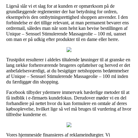
Ligeså slår vi et slag for at kunden er opmærksom på de
grundlæggende reglementer der har betydning for ordren,
eksempelvis den ombytningsrettighed shoppen anvender. I den
forbindelse er det tillige relevant, at man permanent bevarer ens
ordremail, således man når som helst kan bevise bestillingen af
Unique – Sensuel Stimulerende Massageolie – 100 ml, uanset
om man er på udkig efter produkter til en dame eller herre.
Trustpilot resulterer i aldeles tiltalende løsninger til at granske en
lang række forhenværende brugeres opfattelser og herved er det
anbefalelsesværdigt, at du besigtiger netshoppens bedømmelser
af Unique – Sensuel Stimulerende Massageolie – 100 ml inden
du færdiggør din shopping.
Facebook tilbyder ydermere immervæk hæderlige metoder til at
få indblik i e-firmaets kundefokus. Derudover møder vi en del
forhandlere på nettet hvor du kan formulere en omtale af deres
købsoplevelse, hvilket lige så vel må bruges til vurdering af hvor
tilfredse kunderne er.
Vores hjemmeside finansieres af reklameindtægter. Vi