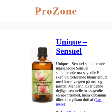
ProZone
Unique –
Sensuel
Stimulerende
Unique – Sensuel stimulerende
Massageolie –
massageolie Sensuel
stimulerende massageolie En
100 ml
skøn og forførende blomsterduft
med hovedvægten på rose og
jasmin. Mandarin giver denne
dejlige, sensuelle massageolie
en sød friskhed, mens olibanum
tilfører en pikant duft af
(Læs
mere)