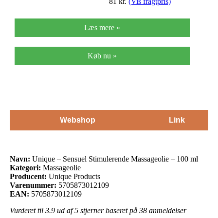
81
kr.
(Vis fragtpris)
Læs mere »
Køb nu »
Webshop
Link
Navn:
Unique – Sensuel Stimulerende Massageolie – 100 ml
Kategori:
Massageolie
Producent:
Unique Products
Varenummer:
5705873012109
EAN:
5705873012109
Vurderet til
3.9
ud af 5 stjerner baseret på
38
anmeldelser