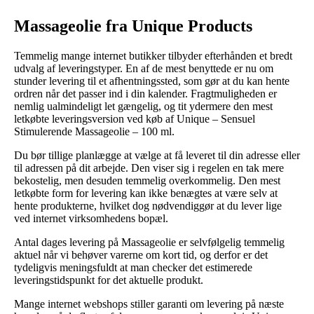
Massageolie fra Unique Products
Temmelig mange internet butikker tilbyder efterhånden et bredt
udvalg af leveringstyper. En af de mest benyttede er nu om
stunder levering til et afhentningssted, som gør at du kan hente
ordren når det passer ind i din kalender. Fragtmuligheden er
nemlig ualmindeligt let gængelig, og tit ydermere den mest
letkøbte leveringsversion ved køb af Unique – Sensuel
Stimulerende Massageolie – 100 ml.
Du bør tillige planlægge at vælge at få leveret til din adresse eller
til adressen på dit arbejde. Den viser sig i regelen en tak mere
bekostelig, men desuden temmelig overkommelig. Den mest
letkøbte form for levering kan ikke benægtes at være selv at
hente produkterne, hvilket dog nødvendiggør at du lever lige
ved internet virksomhedens bopæl.
Antal dages levering på Massageolie er selvfølgelig temmelig
aktuel når vi behøver varerne om kort tid, og derfor er det
tydeligvis meningsfuldt at man checker det estimerede
leveringstidspunkt for det aktuelle produkt.
Mange internet webshops stiller garanti om levering på næste