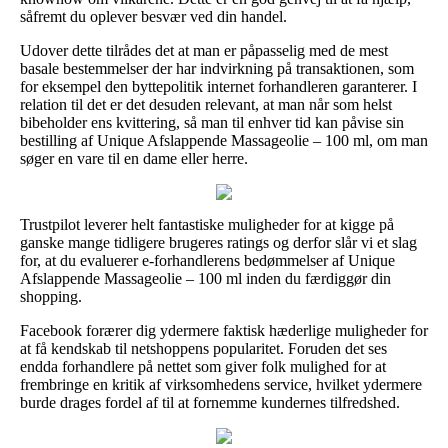
såfremt du oplever besvær ved din handel.
Udover dette tilrådes det at man er påpasselig med de mest
basale bestemmelser der har indvirkning på transaktionen, som
for eksempel den byttepolitik internet forhandleren garanterer. I
relation til det er det desuden relevant, at man når som helst
bibeholder ens kvittering, så man til enhver tid kan påvise sin
bestilling af Unique Afslappende Massageolie – 100 ml, om man
søger en vare til en dame eller herre.
Trustpilot leverer helt fantastiske muligheder for at kigge på
ganske mange tidligere brugeres ratings og derfor slår vi et slag
for, at du evaluerer e-forhandlerens bedømmelser af Unique
Afslappende Massageolie – 100 ml inden du færdiggør din
shopping.
Facebook forærer dig ydermere faktisk hæderlige muligheder for
at få kendskab til netshoppens popularitet. Foruden det ses
endda forhandlere på nettet som giver folk mulighed for at
frembringe en kritik af virksomhedens service, hvilket ydermere
burde drages fordel af til at fornemme kundernes tilfredshed.