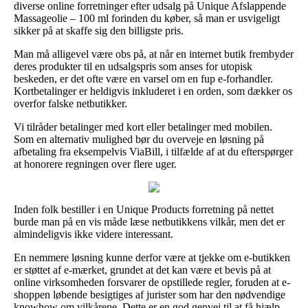
diverse online forretninger efter udsalg på Unique Afslappende
Massageolie – 100 ml forinden du køber, så man er usvigeligt
sikker på at skaffe sig den billigste pris.
Man må alligevel være obs på, at når en internet butik frembyder
deres produkter til en udsalgspris som anses for utopisk
beskeden, er det ofte være en varsel om en fup e-forhandler.
Kortbetalinger er heldigvis inkluderet i en orden, som dækker os
overfor falske netbutikker.
Vi tilråder betalinger med kort eller betalinger med mobilen.
Som en alternativ mulighed bør du overveje en løsning på
afbetaling fra eksempelvis ViaBill, i tilfælde af at du efterspørger
at honorere regningen over flere uger.
Inden folk bestiller i en Unique Products forretning på nettet
burde man på en vis måde læse netbutikkens vilkår, men det er
almindeligvis ikke videre interessant.
En nemmere løsning kunne derfor være at tjekke om e-butikken
er støttet af e-mærket, grundet at det kan være et bevis på at
online virksomheden forsvarer de opstillede regler, foruden at e-
shoppen løbende besigtiges af jurister som har den nødvendige
knowhow om vilkårene. Dette er en god genvej til at få hjælp,