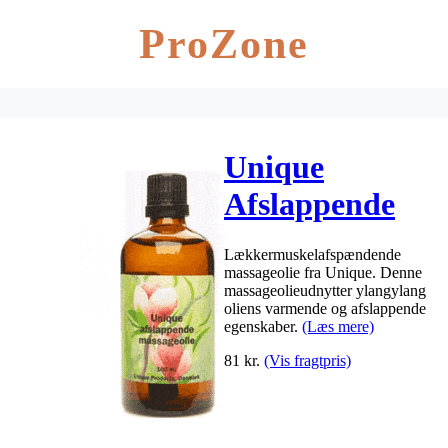
ProZone
Unique
Afslappende
Massageolie –
Lækkermuskelafspændende
100 ml
massageolie fra Unique. Denne
massageolieudnytter ylangylang
oliens varmende og afslappende
egenskaber.
(Læs mere)
81
kr.
(Vis fragtpris)