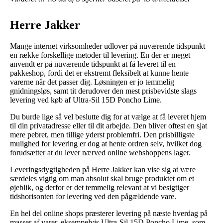
Herre Jakker
Mange internet virksomheder udlover på nuværende tidspunkt
en række forskellige metoder til levering. En der er meget
anvendt er på nuværende tidspunkt at få leveret til en
pakkeshop, fordi det er ekstremt fleksibelt at kunne hente
varerne når det passer dig. Løsningen er jo temmelig
gnidningsløs, samt tit derudover den mest prisbevidste slags
levering ved køb af Ultra-Sil 15D Poncho Lime.
Du burde lige så vel beslutte dig for at vælge at få leveret hjem
til din privatadresse eller til dit arbejde. Den bliver oftest en sjat
mere pebret, men tillige yderst problemfri. Den prisbilligste
mulighed for levering er dog at hente ordren selv, hvilket dog
forudsætter at du lever nærved online webshoppens lager.
Leveringsdygtigheden på Herre Jakker kan vise sig at være
særdeles vigtig om man absolut skal bruge produktet om et
øjeblik, og derfor er det temmelig relevant at vi besigtiger
tidshorisonten for levering ved den pågældende vare.
En hel del online shops præsterer levering på næste hverdag på
masser af varer, eksempelvis Ultra-Sil 15D Poncho Lime, som