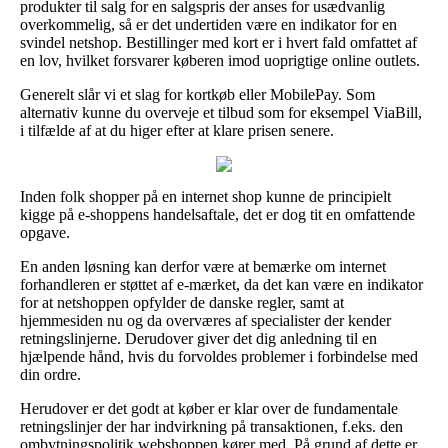
produkter til salg for en salgspris der anses for usædvanlig
overkommelig, så er det undertiden være en indikator for en
svindel netshop. Bestillinger med kort er i hvert fald omfattet af
en lov, hvilket forsvarer køberen imod uoprigtige online outlets.
Generelt slår vi et slag for kortkøb eller MobilePay. Som
alternativ kunne du overveje et tilbud som for eksempel ViaBill,
i tilfælde af at du higer efter at klare prisen senere.
Inden folk shopper på en internet shop kunne de principielt
kigge på e-shoppens handelsaftale, det er dog tit en omfattende
opgave.
En anden løsning kan derfor være at bemærke om internet
forhandleren er støttet af e-mærket, da det kan være en indikator
for at netshoppen opfylder de danske regler, samt at
hjemmesiden nu og da overværes af specialister der kender
retningslinjerne. Derudover giver det dig anledning til en
hjælpende hånd, hvis du forvoldes problemer i forbindelse med
din ordre.
Herudover er det godt at køber er klar over de fundamentale
retningslinjer der har indvirkning på transaktionen, f.eks. den
ombytningspolitik webshoppen kører med. På grund af dette er