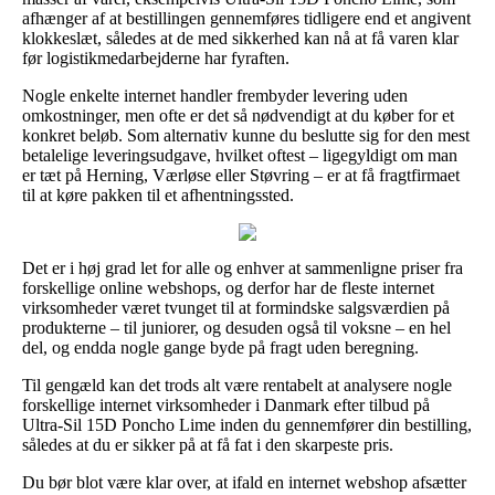
afhænger af at bestillingen gennemføres tidligere end et angivent
klokkeslæt, således at de med sikkerhed kan nå at få varen klar
før logistikmedarbejderne har fyraften.
Nogle enkelte internet handler frembyder levering uden
omkostninger, men ofte er det så nødvendigt at du køber for et
konkret beløb. Som alternativ kunne du beslutte sig for den mest
betalelige leveringsudgave, hvilket oftest – ligegyldigt om man
er tæt på Herning, Værløse eller Støvring – er at få fragtfirmaet
til at køre pakken til et afhentningssted.
Det er i høj grad let for alle og enhver at sammenligne priser fra
forskellige online webshops, og derfor har de fleste internet
virksomheder været tvunget til at formindske salgsværdien på
produkterne – til juniorer, og desuden også til voksne – en hel
del, og endda nogle gange byde på fragt uden beregning.
Til gengæld kan det trods alt være rentabelt at analysere nogle
forskellige internet virksomheder i Danmark efter tilbud på
Ultra-Sil 15D Poncho Lime inden du gennemfører din bestilling,
således at du er sikker på at få fat i den skarpeste pris.
Du bør blot være klar over, at ifald en internet webshop afsætter