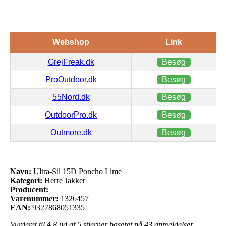
Webshop
Link
GrejFreak.dk
Besøg
ProOutdoor.dk
Besøg
55Nord.dk
Besøg
OutdoorPro.dk
Besøg
Outmore.dk
Besøg
Navn:
Ultra-Sil 15D Poncho Lime
Kategori:
Herre Jakker
Producent:
Varenummer:
1326457
EAN:
9327868051335
Vurderet til
4.8
ud af 5 stjerner baseret på
43
anmeldelser