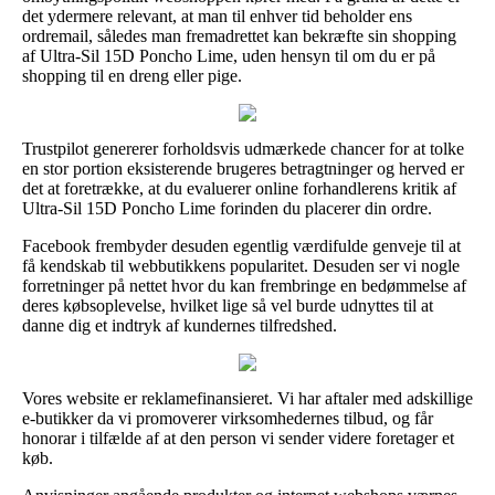
det ydermere relevant, at man til enhver tid beholder ens
ordremail, således man fremadrettet kan bekræfte sin shopping
af Ultra-Sil 15D Poncho Lime, uden hensyn til om du er på
shopping til en dreng eller pige.
Trustpilot genererer forholdsvis udmærkede chancer for at tolke
en stor portion eksisterende brugeres betragtninger og herved er
det at foretrække, at du evaluerer online forhandlerens kritik af
Ultra-Sil 15D Poncho Lime forinden du placerer din ordre.
Facebook frembyder desuden egentlig værdifulde genveje til at
få kendskab til webbutikkens popularitet. Desuden ser vi nogle
forretninger på nettet hvor du kan frembringe en bedømmelse af
deres købsoplevelse, hvilket lige så vel burde udnyttes til at
danne dig et indtryk af kundernes tilfredshed.
Vores website er reklamefinansieret. Vi har aftaler med adskillige
e-butikker da vi promoverer virksomhedernes tilbud, og får
honorar i tilfælde af at den person vi sender videre foretager et
køb.