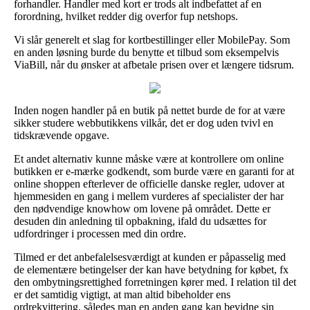
forhandler. Handler med kort er trods alt indbefattet af en
forordning, hvilket redder dig overfor fup netshops.
Vi slår generelt et slag for kortbestillinger eller MobilePay. Som
en anden løsning burde du benytte et tilbud som eksempelvis
ViaBill, når du ønsker at afbetale prisen over et længere tidsrum.
Inden nogen handler på en butik på nettet burde de for at være
sikker studere webbutikkens vilkår, det er dog uden tvivl en
tidskrævende opgave.
Et andet alternativ kunne måske være at kontrollere om online
butikken er e-mærke godkendt, som burde være en garanti for at
online shoppen efterlever de officielle danske regler, udover at
hjemmesiden en gang i mellem vurderes af specialister der har
den nødvendige knowhow om lovene på området. Dette er
desuden din anledning til opbakning, ifald du udsættes for
udfordringer i processen med din ordre.
Tilmed er det anbefalelsesværdigt at kunden er påpasselig med
de elementære betingelser der kan have betydning for købet, fx
den ombytningsrettighed forretningen kører med. I relation til det
er det samtidig vigtigt, at man altid bibeholder ens
ordrekvittering, således man en anden gang kan bevidne sin