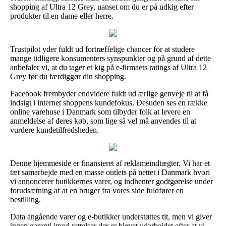
shopping af Ultra 12 Grey, uanset om du er på udkig efter
produkter til en dame eller herre.
Trustpilot yder fuldt ud fortræffelige chancer for at studere
mange tidligere konsumenters synspunkter og på grund af dette
anbefaler vi, at du tager et kig på e-firmaets ratings af Ultra 12
Grey før du færdiggør din shopping.
Facebook frembyder endvidere fuldt ud ærlige genveje til at få
indsigt i internet shoppens kundefokus. Desuden ses en række
online varehuse i Danmark som tilbyder folk at levere en
anmeldelse af deres køb, som lige så vel må anvendes til at
vurdere kundetilfredsheden.
Denne hjemmeside er finansieret af reklameindtægter. Vi har et
tæt samarbejde med en masse outlets på nettet i Danmark hvori
vi annoncerer butikkernes varer, og indhenter godtgørelse under
forudsætning af at en bruger fra vores side fuldfører en
bestilling.
Data angående varer og e-butikker understøttes tit, men vi giver
ingen garanti imod rettelser der er blevet udarbejdet efter at vi