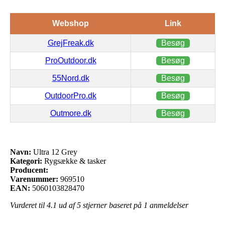
Webshop
Link
GrejFreak.dk
Besøg
ProOutdoor.dk
Besøg
55Nord.dk
Besøg
OutdoorPro.dk
Besøg
Outmore.dk
Besøg
Navn:
Ultra 12 Grey
Kategori:
Rygsække & tasker
Producent:
Varenummer:
969510
EAN:
5060103828470
Vurderet til
4.1
ud af 5 stjerner baseret på
1
anmeldelser