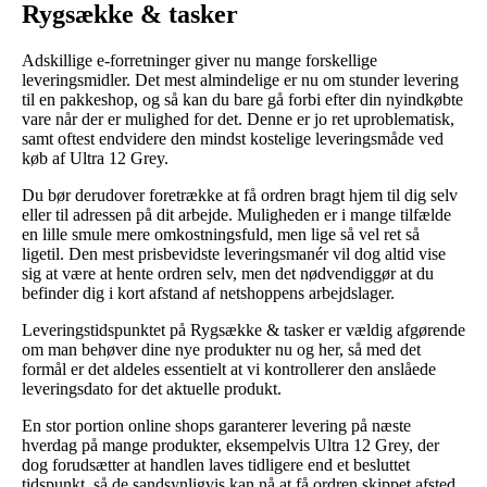
Rygsække & tasker
Adskillige e-forretninger giver nu mange forskellige
leveringsmidler. Det mest almindelige er nu om stunder levering
til en pakkeshop, og så kan du bare gå forbi efter din nyindkøbte
vare når der er mulighed for det. Denne er jo ret uproblematisk,
samt oftest endvidere den mindst kostelige leveringsmåde ved
køb af Ultra 12 Grey.
Du bør derudover foretrække at få ordren bragt hjem til dig selv
eller til adressen på dit arbejde. Muligheden er i mange tilfælde
en lille smule mere omkostningsfuld, men lige så vel ret så
ligetil. Den mest prisbevidste leveringsmanér vil dog altid vise
sig at være at hente ordren selv, men det nødvendiggør at du
befinder dig i kort afstand af netshoppens arbejdslager.
Leveringstidspunktet på Rygsække & tasker er vældig afgørende
om man behøver dine nye produkter nu og her, så med det
formål er det aldeles essentielt at vi kontrollerer den anslåede
leveringsdato for det aktuelle produkt.
En stor portion online shops garanterer levering på næste
hverdag på mange produkter, eksempelvis Ultra 12 Grey, der
dog forudsætter at handlen laves tidligere end et besluttet
tidspunkt, så de sandsynligvis kan nå at få ordren skippet afsted