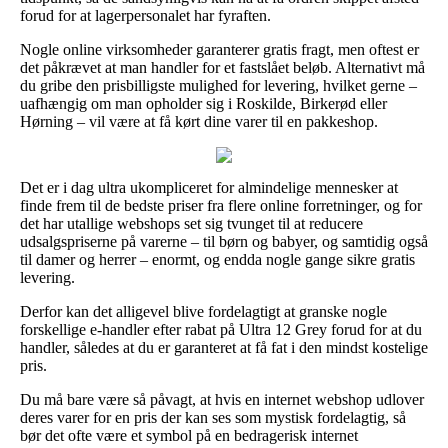
forud for at lagerpersonalet har fyraften.
Nogle online virksomheder garanterer gratis fragt, men oftest er
det påkrævet at man handler for et fastslået beløb. Alternativt må
du gribe den prisbilligste mulighed for levering, hvilket gerne –
uafhængig om man opholder sig i Roskilde, Birkerød eller
Hørning – vil være at få kørt dine varer til en pakkeshop.
Det er i dag ultra ukompliceret for almindelige mennesker at
finde frem til de bedste priser fra flere online forretninger, og for
det har utallige webshops set sig tvunget til at reducere
udsalgspriserne på varerne – til børn og babyer, og samtidig også
til damer og herrer – enormt, og endda nogle gange sikre gratis
levering.
Derfor kan det alligevel blive fordelagtigt at granske nogle
forskellige e-handler efter rabat på Ultra 12 Grey forud for at du
handler, således at du er garanteret at få fat i den mindst kostelige
pris.
Du må bare være så påvagt, at hvis en internet webshop udlover
deres varer for en pris der kan ses som mystisk fordelagtig, så
bør det ofte være et symbol på en bedragerisk internet