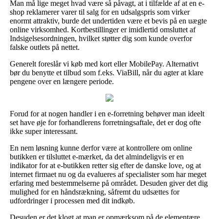
Man må lige meget hvad være så påvagt, at i tilfælde af at en e-
shop reklamerer varer til salg for en udsalgspris som virker
enormt attraktiv, burde det undertiden være et bevis på en uægte
online virksomhed. Kortbestillinger er imidlertid omsluttet af
Indsigelsesordningen, hvilket støtter dig som kunde overfor
falske outlets på nettet.
Generelt foreslår vi køb med kort eller MobilePay. Alternativt
bør du benytte et tilbud som f.eks. ViaBill, når du agter at klare
pengene over en længere periode.
Forud for at nogen handler i en e-forretning behøver man ideelt
set have øje for forhandlerens forretningsaftale, det er dog ofte
ikke super interessant.
En nem løsning kunne derfor være at kontrollere om online
butikken er tilsluttet e-mærket, da det almindeligvis er en
indikator for at e-butikken retter sig efter de danske love, og at
internet firmaet nu og da evalueres af specialister som har meget
erfaring med bestemmelserne på området. Desuden giver det dig
mulighed for en håndsrækning, såfremt du udsættes for
udfordringer i processen med dit indkøb.
Desuden er det klogt at man er opmærksom på de elementære