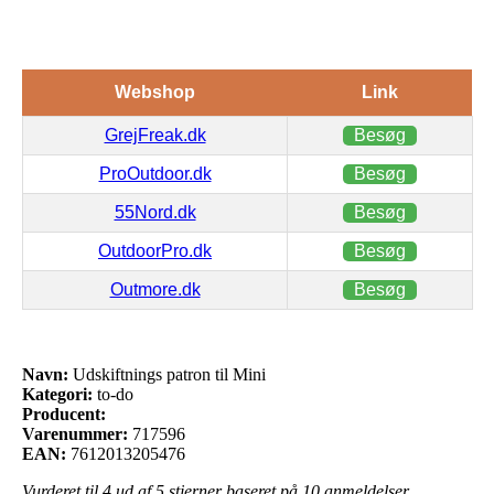
Webshop
Link
GrejFreak.dk
Besøg
ProOutdoor.dk
Besøg
55Nord.dk
Besøg
OutdoorPro.dk
Besøg
Outmore.dk
Besøg
Navn:
Udskiftnings patron til Mini
Kategori:
to-do
Producent:
Varenummer:
717596
EAN:
7612013205476
Vurderet til
4
ud af 5 stjerner baseret på
10
anmeldelser