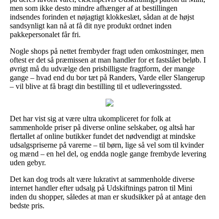
men som ikke desto mindre afhænger af at bestillingen
indsendes forinden et nøjagtigt klokkeslæt, sådan at de højst
sandsynligt kan nå at få dit nye produkt ordnet inden
pakkepersonalet får fri.
Nogle shops på nettet frembyder fragt uden omkostninger, men
oftest er det så præmissen at man handler for et fastslået beløb. I
øvrigt må du udvælge den prisbilligste fragtform, der mange
gange – hvad end du bor tæt på Randers, Varde eller Slangerup
– vil blive at få bragt din bestilling til et udleveringssted.
Det har vist sig at være ultra ukompliceret for folk at
sammenholde priser på diverse online selskaber, og altså har
flertallet af online butikker fundet det nødvendigt at mindske
udsalgspriserne på varerne – til børn, lige så vel som til kvinder
og mænd – en hel del, og endda nogle gange frembyde levering
uden gebyr.
Det kan dog trods alt være lukrativt at sammenholde diverse
internet handler efter udsalg på Udskiftnings patron til Mini
inden du shopper, således at man er skudsikker på at antage den
bedste pris.