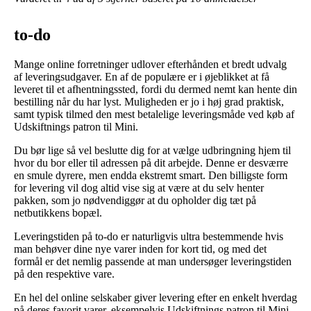
to-do
Mange online forretninger udlover efterhånden et bredt udvalg
af leveringsudgaver. En af de populære er i øjeblikket at få
leveret til et afhentningssted, fordi du dermed nemt kan hente din
bestilling når du har lyst. Muligheden er jo i høj grad praktisk,
samt typisk tilmed den mest betalelige leveringsmåde ved køb af
Udskiftnings patron til Mini.
Du bør lige så vel beslutte dig for at vælge udbringning hjem til
hvor du bor eller til adressen på dit arbejde. Denne er desværre
en smule dyrere, men endda ekstremt smart. Den billigste form
for levering vil dog altid vise sig at være at du selv henter
pakken, som jo nødvendiggør at du opholder dig tæt på
netbutikkens bopæl.
Leveringstiden på to-do er naturligvis ultra bestemmende hvis
man behøver dine nye varer inden for kort tid, og med det
formål er det nemlig passende at man undersøger leveringstiden
på den respektive vare.
En hel del online selskaber giver levering efter en enkelt hverdag
på deres favorit varer, eksempelvis Udskiftnings patron til Mini,