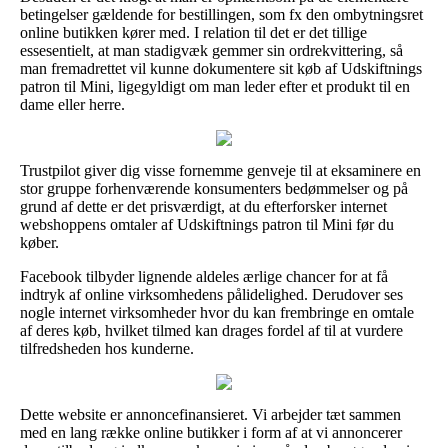
betingelser gældende for bestillingen, som fx den ombytningsret
online butikken kører med. I relation til det er det tillige
essesentielt, at man stadigvæk gemmer sin ordrekvittering, så
man fremadrettet vil kunne dokumentere sit køb af Udskiftnings
patron til Mini, ligegyldigt om man leder efter et produkt til en
dame eller herre.
Trustpilot giver dig visse fornemme genveje til at eksaminere en
stor gruppe forhenværende konsumenters bedømmelser og på
grund af dette er det prisværdigt, at du efterforsker internet
webshoppens omtaler af Udskiftnings patron til Mini før du
køber.
Facebook tilbyder lignende aldeles ærlige chancer for at få
indtryk af online virksomhedens pålidelighed. Derudover ses
nogle internet virksomheder hvor du kan frembringe en omtale
af deres køb, hvilket tilmed kan drages fordel af til at vurdere
tilfredsheden hos kunderne.
Dette website er annoncefinansieret. Vi arbejder tæt sammen
med en lang række online butikker i form af at vi annoncerer