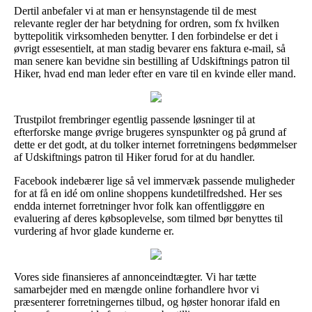
Dertil anbefaler vi at man er hensynstagende til de mest
relevante regler der har betydning for ordren, som fx hvilken
byttepolitik virksomheden benytter. I den forbindelse er det i
øvrigt essesentielt, at man stadig bevarer ens faktura e-mail, så
man senere kan bevidne sin bestilling af Udskiftnings patron til
Hiker, hvad end man leder efter en vare til en kvinde eller mand.
Trustpilot frembringer egentlig passende løsninger til at
efterforske mange øvrige brugeres synspunkter og på grund af
dette er det godt, at du tolker internet forretningens bedømmelser
af Udskiftnings patron til Hiker forud for at du handler.
Facebook indebærer lige så vel immervæk passende muligheder
for at få en idé om online shoppens kundetilfredshed. Her ses
endda internet forretninger hvor folk kan offentliggøre en
evaluering af deres købsoplevelse, som tilmed bør benyttes til
vurdering af hvor glade kunderne er.
Vores side finansieres af annonceindtægter. Vi har tætte
samarbejder med en mængde online forhandlere hvor vi
præsenterer forretningernes tilbud, og høster honorar ifald en