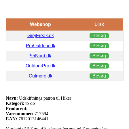
Webshop
Link
GrejFreak.dk
Besøg
ProOutdoor.dk
Besøg
55Nord.dk
Besøg
OutdoorPro.dk
Besøg
Outmore.dk
Besøg
Navn:
Udskiftnings patron til Hiker
Kategori:
to-do
Producent:
Varenummer:
717594
EAN:
7612013146441
Vurderet til
3.7
ud af 5 stjerner baseret på
7
anmeldelser