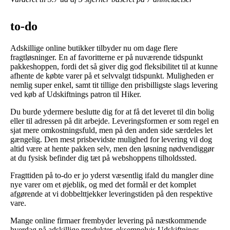
to-do
Adskillige online butikker tilbyder nu om dage flere
fragtløsninger. En af favoritterne er på nuværende tidspunkt
pakkeshoppen, fordi det så giver dig god fleksibilitet til at kunne
afhente de købte varer på et selvvalgt tidspunkt. Muligheden er
nemlig super enkel, samt tit tillige den prisbilligste slags levering
ved køb af Udskiftnings patron til Hiker.
Du burde ydermere beslutte dig for at få det leveret til din bolig
eller til adressen på dit arbejde. Leveringsformen er som regel en
sjat mere omkostningsfuld, men på den anden side særdeles let
gængelig. Den mest prisbevidste mulighed for levering vil dog
altid være at hente pakken selv, men den løsning nødvendiggør
at du fysisk befinder dig tæt på webshoppens tilholdssted.
Fragttiden på to-do er jo yderst væsentlig ifald du mangler dine
nye varer om et øjeblik, og med det formål er det komplet
afgørende at vi dobbelttjekker leveringstiden på den respektive
vare.
Mange online firmaer frembyder levering på næstkommende
hverdag på adskillige produkter, eksempelvis Udskiftnings