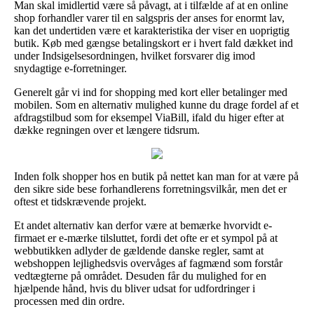
Man skal imidlertid være så påvagt, at i tilfælde af at en online
shop forhandler varer til en salgspris der anses for enormt lav,
kan det undertiden være et karakteristika der viser en uoprigtig
butik. Køb med gængse betalingskort er i hvert fald dækket ind
under Indsigelsesordningen, hvilket forsvarer dig imod
snydagtige e-forretninger.
Generelt går vi ind for shopping med kort eller betalinger med
mobilen. Som en alternativ mulighed kunne du drage fordel af et
afdragstilbud som for eksempel ViaBill, ifald du higer efter at
dække regningen over et længere tidsrum.
Inden folk shopper hos en butik på nettet kan man for at være på
den sikre side bese forhandlerens forretningsvilkår, men det er
oftest et tidskrævende projekt.
Et andet alternativ kan derfor være at bemærke hvorvidt e-
firmaet er e-mærke tilsluttet, fordi det ofte er et sympol på at
webbutikken adlyder de gældende danske regler, samt at
webshoppen lejlighedsvis overvåges af fagmænd som forstår
vedtægterne på området. Desuden får du mulighed for en
hjælpende hånd, hvis du bliver udsat for udfordringer i
processen med din ordre.