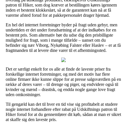
patron til Hiker, som dog kræver at bestillingen køres igennem
inden et bestemt klokkeslæt, så at de garanteret kan nå at få
varerne afsted forud for at pakkepersonalet drager hjemad.
En hel del internet forretninger byder på fragt uden gebyr, men
undertiden er det under forudsætning af at der indkøbes for en
bestemt pris. Som alternativ bør du udse dig den prisbilligste
mulighed for fragt, som i mange tilfælde – uanset om du
befinder sig nær Viborg, Nykøbing Falster eller Haslev – er at få
fragtmanden til at levere dine varer til et afhentningssted.
Det er særligt enkelt for os alle at finde de laveste priser fra
forskellige internet forretninger, og med det motiv har flere
online firmaer ikke kunne slippe for at presse salgsværdien på en
række af deres varer – til drenge og piger, og endvidere også til
kvinder og mænd – drastisk, og endda nogle gange love fragt
uden omkostninger.
Til gengæld kan det til hver en tid vise sig profitabelt at studere
nogle internet forhandlere efter rabat på Udskiftnings patron til
Hiker forud for at du gennemfører dit køb, sådan at man er sikret
at skaffe sig den laveste pris.