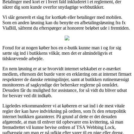
Betalinger med kort er i hvert fald inkluderet i et reglement, der
sikrer dig som kunde overfor snydagtige webbutikker.
Vi slår generelt et slag for kortkøb eller betalinger med mobilen.
Som en anden løsning kan du benytte en afbetalingsløsning fra fx
ViaBill, såfremt du efterspørger at honorere beløbet ude i fremtiden.
Forud for at nogen køber hos en e-butik kunne man i og for sig
sætte sig ind i butikkens vilkår, men det er almindeligvis et
tidskrævende arbejde.
En nem løsning er at se hvorvidt internet selskabet er e-mærket
medlem, eftersom det burde være en erklæring om at internet firmaet
respekterer de danske retningslinjer, samt at butikken rutinemæssigt
monitoreres af sagkyndige der behersker reglerne på området.
Desuden får du mulighed for assistance, for så vidt du bliver udsat
for besvær ved dit indkøb.
Ligeledes rekommanderer vi at køberen er sat ind i de mest vitale
regler der kan have indvirkning på ordren, som fx den returpolitik
internet butikken garanterer. På grund af dette er det desuden
afgørende, at man til enhver tid opbevarer ens kvittering, så man
fremadrettet vil kunne bevise ordren af TSA Webbing Lock,
uafhængig om man er på udkig efter varer til en pige eller dreng.