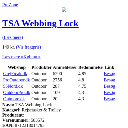
ProZone
TSA Webbing Lock
(Læs mere)
149
kr.
(Vis fragtpris)
Læs mere »
Køb nu »
Webshop
Produkter
Anmeldelser
Bedømmelse
Link
GrejFreak.dk
Outdoor
6290
4,85
Besøg
ProOutdoor.dk
Outdoor
2756
4,8
Besøg
55Nord.dk
Outdoor
287
4,75
Besøg
OutdoorPro.dk
Outdoor
109
4,3
Besøg
Outmore.dk
Outdoor
20
4,3
Besøg
Navn:
TSA Webbing Lock
Kategori:
Rejsetasker & Trolley
Producent:
Varenummer:
583572
EAN:
8712318014793