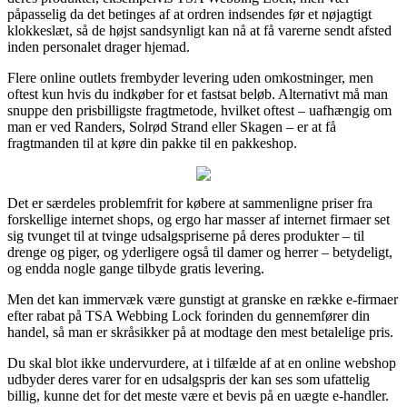
påpasselig da det betinges af at ordren indsendes før et nøjagtigt
klokkeslæt, så de højst sandsynligt kan nå at få varerne sendt afsted
inden personalet drager hjemad.
Flere online outlets frembyder levering uden omkostninger, men
oftest kun hvis du indkøber for et fastsat beløb. Alternativt må man
snuppe den prisbilligste fragtmetode, hvilket oftest – uafhængig om
man er ved Randers, Solrød Strand eller Skagen – er at få
fragtmanden til at køre din pakke til en pakkeshop.
Det er særdeles problemfrit for købere at sammenligne priser fra
forskellige internet shops, og ergo har masser af internet firmaer set
sig tvunget til at tvinge udsalgspriserne på deres produkter – til
drenge og piger, og yderligere også til damer og herrer – betydeligt,
og endda nogle gange tilbyde gratis levering.
Men det kan immervæk være gunstigt at granske en række e-firmaer
efter rabat på TSA Webbing Lock forinden du gennemfører din
handel, så man er skråsikker på at modtage den mest betalelige pris.
Du skal blot ikke undervurdere, at i tilfælde af at en online webshop
udbyder deres varer for en udsalgspris der kan ses som ufattelig
billig, kunne det for det meste være et bevis på en uægte e-handler.