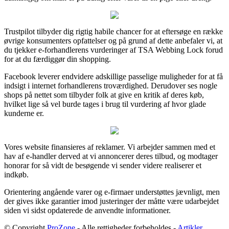
Trustpilot tilbyder dig rigtig habile chancer for at eftersøge en række
øvrige konsumenters opfattelser og på grund af dette anbefaler vi, at
du tjekker e-forhandlerens vurderinger af TSA Webbing Lock forud
for at du færdiggør din shopping.
Facebook leverer endvidere adskillige passelige muligheder for at få
indsigt i internet forhandlerens troværdighed. Derudover ses nogle
shops på nettet som tilbyder folk at give en kritik af deres køb,
hvilket lige så vel burde tages i brug til vurdering af hvor glade
kunderne er.
Vores website finansieres af reklamer. Vi arbejder sammen med et
hav af e-handler derved at vi annoncerer deres tilbud, og modtager
honorar for så vidt de besøgende vi sender videre realiserer et
indkøb.
Orientering angående varer og e-firmaer understøttes jævnligt, men
der gives ikke garantier imod justeringer der måtte være udarbejdet
siden vi sidst opdaterede de anvendte informationer.
© Copyright
ProZone
- Alle rettigheder forbeholdes -
Artikler