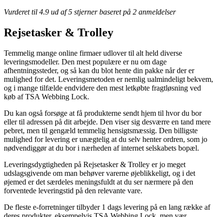
Vurderet til
4.9
ud af 5 stjerner baseret på
2
anmeldelser
Rejsetasker & Trolley
Temmelig mange online firmaer udlover til alt held diverse
leveringsmodeller. Den mest populære er nu om dage
afhentningssteder, og så kan du blot hente din pakke når der er
mulighed for det. Leveringsmetoden er nemlig ualmindeligt bekvem,
og i mange tilfælde endvidere den mest letkøbte fragtløsning ved
køb af TSA Webbing Lock.
Du kan også forsøge at få produkterne sendt hjem til hvor du bor
eller til adressen på dit arbejde. Den viser sig desværre en tand mere
pebret, men til gengæld temmelig hensigtsmæssig. Den billigste
mulighed for levering er unægtelig at du selv henter ordren, som jo
nødvendiggør at du bor i nærheden af internet selskabets bopæl.
Leveringsdygtigheden på Rejsetasker & Trolley er jo meget
udslagsgivende om man behøver varerne øjeblikkeligt, og i det
øjemed er det særdeles meningsfuldt at du ser nærmere på den
forventede leveringstid på den relevante vare.
De fleste e-forretninger tilbyder 1 dags levering på en lang række af
deres produkter, eksempelvis TSA Webbing Lock, men vær