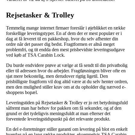
Rejsetasker & Trolley
Temmelig mange internet firmaer foreslår i øjeblikket en række
forskellige leveringstyper. En af dem der er mest populær er i
dag at få leveret til en pakkeshop, hvor du selv afhenter din
ordre når det passer dig bedst. Fragtformen er altså meget
problemfri, og tit endda den mest prisbevidste leveringsudgave
ved køb af TSA Carabin Lock.
Du burde endvidere prøve at vælge at få sendt til din privatbolig
eller til adressen hvor du arbejder. Fragtløsningen bliver ofte en
sjat mere bekostelig, men derudover rigtig ligetil. Den
prisbilligste fragtform vil dog altid være at du selv henter ordren,
men den mulighed stiller krav om at du opholder dig nærved e-
shoppens bopæl.
Leveringstiden på Rejsetasker & Trolley er jo ret betydningsfuld
såfremt man har behov for pakken om få sekunder, og af den
grund er det tydeligvis meningsfuldt at man efterser det
forventede leveringstidspunkt på det relevante produkt.
En del e-forretninger stiller garanti om levering på blot en enkelt
hverdag på en lang række produkter, eksempelvis TSA Carabin