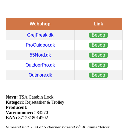
Webshop
Link
GrejFreak.dk
Besøg
ProOutdoor.dk
Besøg
55Nord.dk
Besøg
OutdoorPro.dk
Besøg
Outmore.dk
Besøg
Navn:
TSA Carabin Lock
Kategori:
Rejsetasker & Trolley
Producent:
Varenummer:
583570
EAN:
8712318014502
Vurderet til
4.2
ud af 5 stjerner baseret på
30
anmeldelser