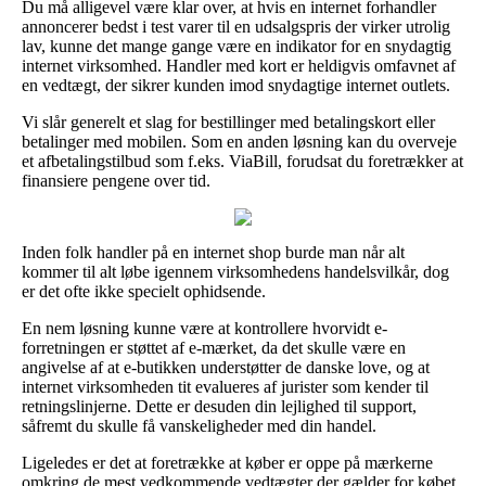
Du må alligevel være klar over, at hvis en internet forhandler
annoncerer bedst i test varer til en udsalgspris der virker utrolig
lav, kunne det mange gange være en indikator for en snydagtig
internet virksomhed. Handler med kort er heldigvis omfavnet af
en vedtægt, der sikrer kunden imod snydagtige internet outlets.
Vi slår generelt et slag for bestillinger med betalingskort eller
betalinger med mobilen. Som en anden løsning kan du overveje
et afbetalingstilbud som f.eks. ViaBill, forudsat du foretrækker at
finansiere pengene over tid.
Inden folk handler på en internet shop burde man når alt
kommer til alt løbe igennem virksomhedens handelsvilkår, dog
er det ofte ikke specielt ophidsende.
En nem løsning kunne være at kontrollere hvorvidt e-
forretningen er støttet af e-mærket, da det skulle være en
angivelse af at e-butikken understøtter de danske love, og at
internet virksomheden tit evalueres af jurister som kender til
retningslinjerne. Dette er desuden din lejlighed til support,
såfremt du skulle få vanskeligheder med din handel.
Ligeledes er det at foretrække at køber er oppe på mærkerne
omkring de mest vedkommende vedtægter der gælder for købet,