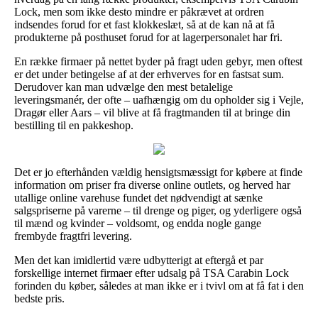
Lock, men som ikke desto mindre er påkrævet at ordren
indsendes forud for et fast klokkeslæt, så at de kan nå at få
produkterne på posthuset forud for at lagerpersonalet har fri.
En række firmaer på nettet byder på fragt uden gebyr, men oftest
er det under betingelse af at der erhverves for en fastsat sum.
Derudover kan man udvælge den mest betalelige
leveringsmanér, der ofte – uafhængig om du opholder sig i Vejle,
Dragør eller Aars – vil blive at få fragtmanden til at bringe din
bestilling til en pakkeshop.
Det er jo efterhånden vældig hensigtsmæssigt for købere at finde
information om priser fra diverse online outlets, og herved har
utallige online varehuse fundet det nødvendigt at sænke
salgspriserne på varerne – til drenge og piger, og yderligere også
til mænd og kvinder – voldsomt, og endda nogle gange
frembyde fragtfri levering.
Men det kan imidlertid være udbytterigt at eftergå et par
forskellige internet firmaer efter udsalg på TSA Carabin Lock
forinden du køber, således at man ikke er i tvivl om at få fat i den
bedste pris.