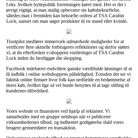
f.eks. hvilken byttepolitik forretningen kører med. Her er det i
øvrigt vigtigt, at man stadig opbevarer sin købsbekræftelse,
således man i fremtiden kan bekræfte ordren af TSA Carabin
Lock, uanset om man søger produkter til en mand eller kvinde.
Trustpilot medfører immervæk udmærkede muligheder for at
verificere flere aktuelle forbrugeres reflektioner og derfor støtter
vi, at du efterforsker e-shoppens vurderinger af TSA Carabin
Lock inden du færdiggør din shopping.
Facebook indebærer endvidere ganske værdifulde løsninger til at
få indblik i online webshoppens pålidelighed. Foruden det ser vi
faktisk online firmaer hvor folk kan nedfælde en bedømmelse af
deres køb, hvilket lige så vel burde benyttes til at tage stilling til
kundernes tilfredshed.
Vores website er finansieret ved hjælp af reklamer. Vi
samarbejder med en gruppe netshops når vi publicerer
virksomhedernes tilbud, og indhenter godtgørelse ifald vores
brugere gennemfører en transaktion.