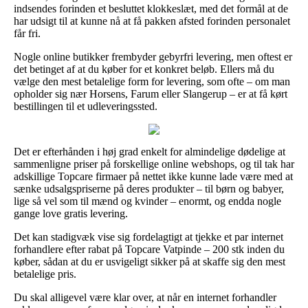
indsendes forinden et besluttet klokkeslæt, med det formål at de
har udsigt til at kunne nå at få pakken afsted forinden personalet
får fri.
Nogle online butikker frembyder gebyrfri levering, men oftest er
det betinget af at du køber for et konkret beløb. Ellers må du
vælge den mest betalelige form for levering, som ofte – om man
opholder sig nær Horsens, Farum eller Slangerup – er at få kørt
bestillingen til et udleveringssted.
Det er efterhånden i høj grad enkelt for almindelige dødelige at
sammenligne priser på forskellige online webshops, og til tak har
adskillige Topcare firmaer på nettet ikke kunne lade være med at
sænke udsalgspriserne på deres produkter – til børn og babyer,
lige så vel som til mænd og kvinder – enormt, og endda nogle
gange love gratis levering.
Det kan stadigvæk vise sig fordelagtigt at tjekke et par internet
forhandlere efter rabat på Topcare Vatpinde – 200 stk inden du
køber, sådan at du er usvigeligt sikker på at skaffe sig den mest
betalelige pris.
Du skal alligevel være klar over, at når en internet forhandler