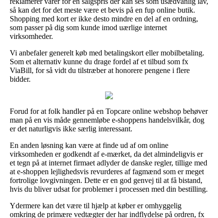
reklamerer varer for en salgspris der kan ses som usædvanlig lav,
så kan det for det meste være et bevis på en fup online butik.
Shopping med kort er ikke desto mindre en del af en ordning,
som passer på dig som kunde imod uærlige internet
virksomheder.
Vi anbefaler generelt køb med betalingskort eller mobilbetaling.
Som et alternativ kunne du drage fordel af et tilbud som fx
ViaBill, for så vidt du tilstræber at honorere pengene i flere
bidder.
Forud for at folk handler på en Topcare online webshop behøver
man på en vis måde gennemløbe e-shoppens handelsvilkår, dog
er det naturligvis ikke særlig interessant.
En anden løsning kan være at finde ud af om online
virksomheden er godkendt af e-mærket, da det almindeligvis er
et tegn på at internet firmaet adlyder de danske regler, tillige med
at e-shoppen lejlighedsvis revurderes af fagmænd som er meget
fortrolige lovgivningen. Dette er en god genvej til at få bistand,
hvis du bliver udsat for problemer i processen med din bestilling.
Ydermere kan det være til hjælp at køber er omhyggelig
omkring de primære vedtægter der har indflydelse på ordren, fx