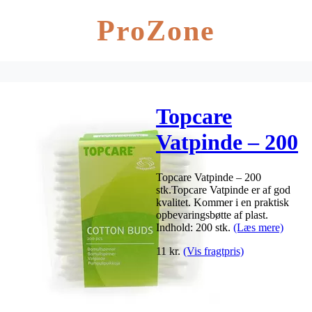
ProZone
Topcare
Vatpinde – 200
stk
Topcare Vatpinde – 200
stk.Topcare Vatpinde er af god
kvalitet. Kommer i en praktisk
opbevaringsbøtte af plast.
Indhold: 200 stk.
(Læs mere)
11
kr.
(Vis fragtpris)