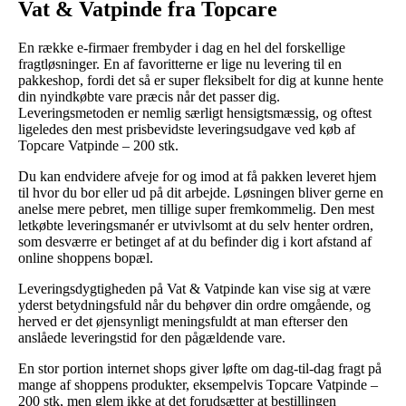
Vat & Vatpinde fra Topcare
En række e-firmaer frembyder i dag en hel del forskellige
fragtløsninger. En af favoritterne er lige nu levering til en
pakkeshop, fordi det så er super fleksibelt for dig at kunne hente
din nyindkøbte vare præcis når det passer dig.
Leveringsmetoden er nemlig særligt hensigtsmæssig, og oftest
ligeledes den mest prisbevidste leveringsudgave ved køb af
Topcare Vatpinde – 200 stk.
Du kan endvidere afveje for og imod at få pakken leveret hjem
til hvor du bor eller ud på dit arbejde. Løsningen bliver gerne en
anelse mere pebret, men tillige super fremkommelig. Den mest
letkøbte leveringsmanér er utvivlsomt at du selv henter ordren,
som desværre er betinget af at du befinder dig i kort afstand af
online shoppens bopæl.
Leveringsdygtigheden på Vat & Vatpinde kan vise sig at være
yderst betydningsfuld når du behøver din ordre omgående, og
herved er det øjensynligt meningsfuldt at man efterser den
anslåede leveringstid for den pågældende vare.
En stor portion internet shops giver løfte om dag-til-dag fragt på
mange af shoppens produkter, eksempelvis Topcare Vatpinde –
200 stk, men glem ikke at det forudsætter at bestillingen