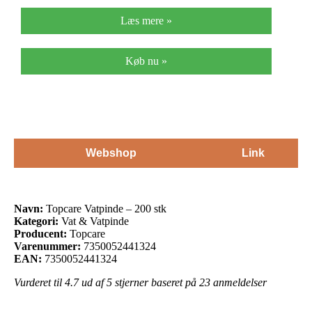
Læs mere »
Køb nu »
Webshop
Link
Navn:
Topcare Vatpinde – 200 stk
Kategori:
Vat & Vatpinde
Producent:
Topcare
Varenummer:
7350052441324
EAN:
7350052441324
Vurderet til
4.7
ud af 5 stjerner baseret på
23
anmeldelser