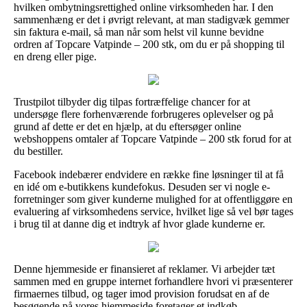
hvilken ombytningsrettighed online virksomheden har. I den
sammenhæng er det i øvrigt relevant, at man stadigvæk gemmer
sin faktura e-mail, så man når som helst vil kunne bevidne
ordren af Topcare Vatpinde – 200 stk, om du er på shopping til
en dreng eller pige.
Trustpilot tilbyder dig tilpas fortræffelige chancer for at
undersøge flere forhenværende forbrugeres oplevelser og på
grund af dette er det en hjælp, at du eftersøger online
webshoppens omtaler af Topcare Vatpinde – 200 stk forud for at
du bestiller.
Facebook indebærer endvidere en række fine løsninger til at få
en idé om e-butikkens kundefokus. Desuden ser vi nogle e-
forretninger som giver kunderne mulighed for at offentliggøre en
evaluering af virksomhedens service, hvilket lige så vel bør tages
i brug til at danne dig et indtryk af hvor glade kunderne er.
Denne hjemmeside er finansieret af reklamer. Vi arbejder tæt
sammen med en gruppe internet forhandlere hvori vi præsenterer
firmaernes tilbud, og tager imod provision forudsat en af de
besøgende på vores hjemmeside foretager et indkøb.