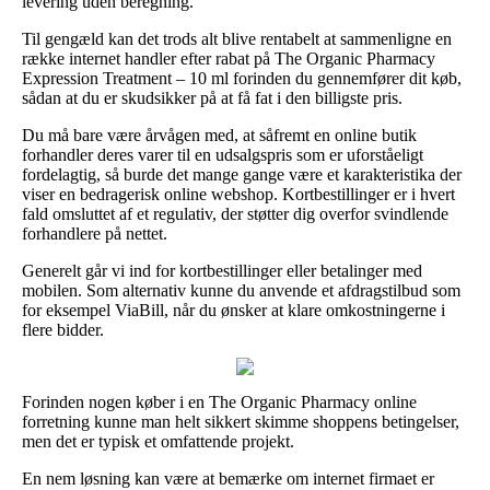
levering uden beregning.
Til gengæld kan det trods alt blive rentabelt at sammenligne en
række internet handler efter rabat på The Organic Pharmacy
Expression Treatment – 10 ml forinden du gennemfører dit køb,
sådan at du er skudsikker på at få fat i den billigste pris.
Du må bare være årvågen med, at såfremt en online butik
forhandler deres varer til en udsalgspris som er uforståeligt
fordelagtig, så burde det mange gange være et karakteristika der
viser en bedragerisk online webshop. Kortbestillinger er i hvert
fald omsluttet af et regulativ, der støtter dig overfor svindlende
forhandlere på nettet.
Generelt går vi ind for kortbestillinger eller betalinger med
mobilen. Som alternativ kunne du anvende et afdragstilbud som
for eksempel ViaBill, når du ønsker at klare omkostningerne i
flere bidder.
Forinden nogen køber i en The Organic Pharmacy online
forretning kunne man helt sikkert skimme shoppens betingelser,
men det er typisk et omfattende projekt.
En nem løsning kan være at bemærke om internet firmaet er