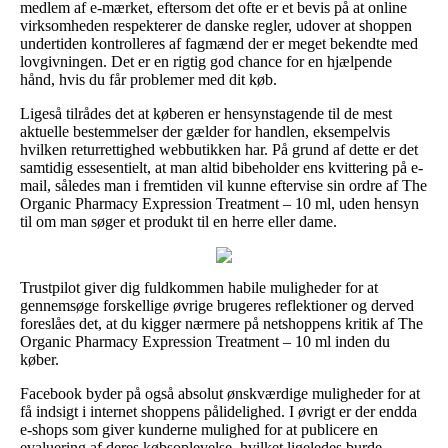
medlem af e-mærket, eftersom det ofte er et bevis på at online
virksomheden respekterer de danske regler, udover at shoppen
undertiden kontrolleres af fagmænd der er meget bekendte med
lovgivningen. Det er en rigtig god chance for en hjælpende
hånd, hvis du får problemer med dit køb.
Ligeså tilrådes det at køberen er hensynstagende til de mest
aktuelle bestemmelser der gælder for handlen, eksempelvis
hvilken returrettighed webbutikken har. På grund af dette er det
samtidig essesentielt, at man altid bibeholder ens kvittering på e-
mail, således man i fremtiden vil kunne eftervise sin ordre af The
Organic Pharmacy Expression Treatment – 10 ml, uden hensyn
til om man søger et produkt til en herre eller dame.
Trustpilot giver dig fuldkommen habile muligheder for at
gennemsøge forskellige øvrige brugeres reflektioner og derved
foreslåes det, at du kigger nærmere på netshoppens kritik af The
Organic Pharmacy Expression Treatment – 10 ml inden du
køber.
Facebook byder på også absolut ønskværdige muligheder for at
få indsigt i internet shoppens pålidelighed. I øvrigt er der endda
e-shops som giver kunderne mulighed for at publicere en
evaluering af deres købsoplevelse, hvilket ligeledes burde