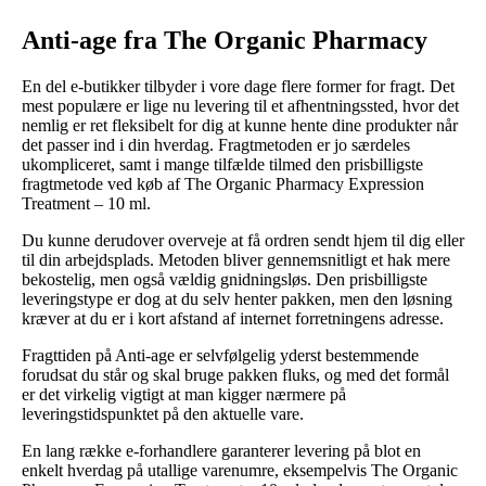
Anti-age fra The Organic Pharmacy
En del e-butikker tilbyder i vore dage flere former for fragt. Det
mest populære er lige nu levering til et afhentningssted, hvor det
nemlig er ret fleksibelt for dig at kunne hente dine produkter når
det passer ind i din hverdag. Fragtmetoden er jo særdeles
ukompliceret, samt i mange tilfælde tilmed den prisbilligste
fragtmetode ved køb af The Organic Pharmacy Expression
Treatment – 10 ml.
Du kunne derudover overveje at få ordren sendt hjem til dig eller
til din arbejdsplads. Metoden bliver gennemsnitligt et hak mere
bekostelig, men også vældig gnidningsløs. Den prisbilligste
leveringstype er dog at du selv henter pakken, men den løsning
kræver at du er i kort afstand af internet forretningens adresse.
Fragttiden på Anti-age er selvfølgelig yderst bestemmende
forudsat du står og skal bruge pakken fluks, og med det formål
er det virkelig vigtigt at man kigger nærmere på
leveringstidspunktet på den aktuelle vare.
En lang række e-forhandlere garanterer levering på blot en
enkelt hverdag på utallige varenumre, eksempelvis The Organic