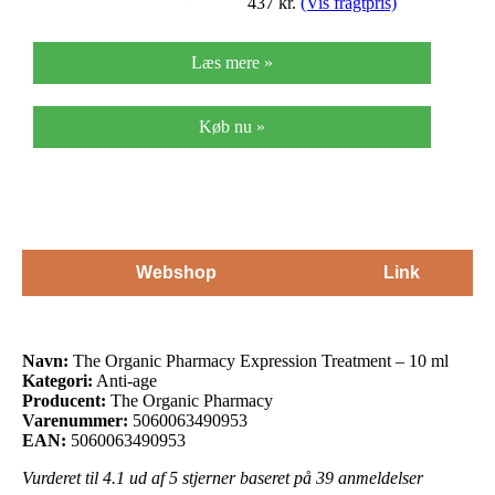
437
kr.
(Vis fragtpris)
Læs mere »
Køb nu »
Webshop
Link
Navn:
The Organic Pharmacy Expression Treatment – 10 ml
Kategori:
Anti-age
Producent:
The Organic Pharmacy
Varenummer:
5060063490953
EAN:
5060063490953
Vurderet til
4.1
ud af 5 stjerner baseret på
39
anmeldelser