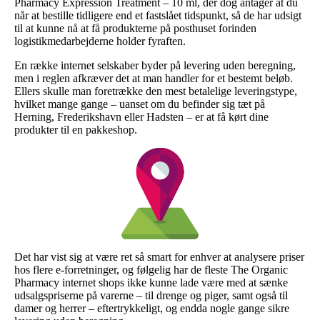
Pharmacy Expression Treatment – 10 ml, der dog antager at du
når at bestille tidligere end et fastslået tidspunkt, så de har udsigt
til at kunne nå at få produkterne på posthuset forinden
logistikmedarbejderne holder fyraften.
En række internet selskaber byder på levering uden beregning,
men i reglen afkræver det at man handler for et bestemt beløb.
Ellers skulle man foretrække den mest betalelige leveringstype,
hvilket mange gange – uanset om du befinder sig tæt på
Herning, Frederikshavn eller Hadsten – er at få kørt dine
produkter til en pakkeshop.
Det har vist sig at være ret så smart for enhver at analysere priser
hos flere e-forretninger, og følgelig har de fleste The Organic
Pharmacy internet shops ikke kunne lade være med at sænke
udsalgspriserne på varerne – til drenge og piger, samt også til
damer og herrer – eftertrykkeligt, og endda nogle gange sikre