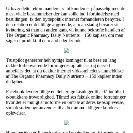
Udover dette rekommanderer vi at kunden er påpasselig med de
mest vitale bestemmelser der kan spille ind i forbindelse med
bestillingen, fx den byttepolitik internet forhandleren benytter. I
den relation er det tillige afgørende, at man stadig bevarer sin
kvittering, så man en anden gang vil kunne bekræfte handlen af
The Organic Pharmacy Daily Nutrients – 150 kaplser, om man
søger et produkt til en mand eller kvinde.
Trustpilot genererer helt nyttige løsninger til at bese en lang
række forhenværende forbrugeres opfattelser og derved
anbefales det, at du tjekker internet virksomhedens anmeldelser
af The Organic Pharmacy Daily Nutrients – 150 kaplser inden
du køber.
Facebook leverer tillige en del ærlige løsninger til at få indblik i
e-butikkens troværdighed. Tilmed ses faktisk online forretninger
hvor det er muligt at udforme en omtale af deres købsoplevelse,
som desuden bør anvendes til at bedømme tidligere kunders
oplevelser.
Hjemmesiden er finansieret af reklameindtægter. Vi arbejder tæt