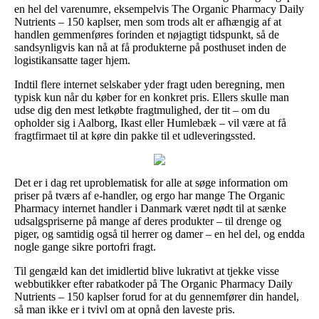
en hel del varenumre, eksempelvis The Organic Pharmacy Daily
Nutrients – 150 kaplser, men som trods alt er afhængig af at
handlen gemmenføres forinden et nøjagtigt tidspunkt, så de
sandsynligvis kan nå at få produkterne på posthuset inden de
logistikansatte tager hjem.
Indtil flere internet selskaber yder fragt uden beregning, men
typisk kun når du køber for en konkret pris. Ellers skulle man
udse dig den mest letkøbte fragtmulighed, der tit – om du
opholder sig i Aalborg, Ikast eller Humlebæk – vil være at få
fragtfirmaet til at køre din pakke til et udleveringssted.
Det er i dag ret uproblematisk for alle at søge information om
priser på tværs af e-handler, og ergo har mange The Organic
Pharmacy internet handler i Danmark været nødt til at sænke
udsalgspriserne på mange af deres produkter – til drenge og
piger, og samtidig også til herrer og damer – en hel del, og endda
nogle gange sikre portofri fragt.
Til gengæld kan det imidlertid blive lukrativt at tjekke visse
webbutikker efter rabatkoder på The Organic Pharmacy Daily
Nutrients – 150 kaplser forud for at du gennemfører din handel,
så man ikke er i tvivl om at opnå den laveste pris.