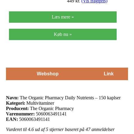
449
kr.
(Vis fragtpris)
Læs mere »
Køb nu »
Webshop
Link
Navn:
The Organic Pharmacy Daily Nutrients – 150 kaplser
Kategori:
Multivitaminer
Producent:
The Organic Pharmacy
Varenummer:
5060063491141
EAN:
5060063491141
Vurderet til
4.6
ud af 5 stjerner baseret på
47
anmeldelser