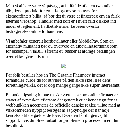
Man skal bare være så påvagt, at i tilfælde af at en e-handler
tilbyder et produkt for en udsalgspris som anses for
ekstraordinært billig, så bør det tit være et fingerpeg om en falsk
internet webshop. Handler med kort er i hvert fald dækket ind
under et reglement, hvilket skærmer køberen overfor
bedrageriske online forhandlere.
Vi anbefaler generelt kortbetalinger eller MobilePay. Som en
alternativ mulighed bør du overveje en afbetalingsordning som
for eksempel ViaBill, såfremt du ønsker at afdrage betalingen
over et længere tidsrum.
Før folk bestiller hos en The Organic Pharmacy internet
forhandler burde de for at være på den sikre side læse dens
forretningsvilkår, det er dog mange gange ikke super interessant.
En anden løsning kunne måske være at se om online firmaet er
støttet af e-mærket, eftersom det generelt er et kendetegn for at
webbutikken accepterer de officielle danske regler, tillige med at
virksomheden hyppigt besøges af sagkyndige der har nøje
kendskab til de gældende love. Desuden får du genvej til
support, hvis du bliver udsat for problemer i processen med din
bestilling.