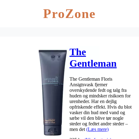
ProZone
The
Gentleman
Floris
The Gentleman Floris
Ansigtsvask –
Ansigtsvask fjerner
overskydende fedt og talg fra
150 ml
huden og mindsker risikoen for
urenheder. Har en dejlig
opfriskende effekt. Hvis du blot
vasker din hud med vand og
sæbe vil den blive tør nogle
steder og fedtet andre steder –
men det
(Læs mere)