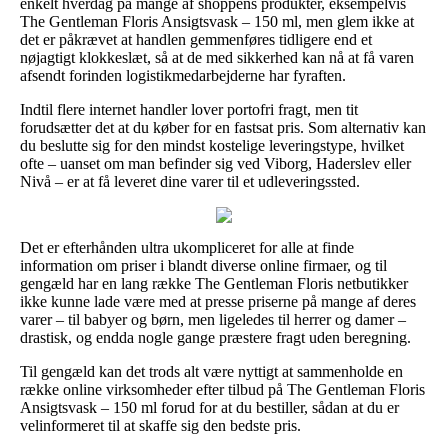
enkelt hverdag på mange af shoppens produkter, eksempelvis
The Gentleman Floris Ansigtsvask – 150 ml, men glem ikke at
det er påkrævet at handlen gemmenføres tidligere end et
nøjagtigt klokkeslæt, så at de med sikkerhed kan nå at få varen
afsendt forinden logistikmedarbejderne har fyraften.
Indtil flere internet handler lover portofri fragt, men tit
forudsætter det at du køber for en fastsat pris. Som alternativ kan
du beslutte sig for den mindst kostelige leveringstype, hvilket
ofte – uanset om man befinder sig ved Viborg, Haderslev eller
Nivå – er at få leveret dine varer til et udleveringssted.
Det er efterhånden ultra ukompliceret for alle at finde
information om priser i blandt diverse online firmaer, og til
gengæld har en lang række The Gentleman Floris netbutikker
ikke kunne lade være med at presse priserne på mange af deres
varer – til babyer og børn, men ligeledes til herrer og damer –
drastisk, og endda nogle gange præstere fragt uden beregning.
Til gengæld kan det trods alt være nyttigt at sammenholde en
række online virksomheder efter tilbud på The Gentleman Floris
Ansigtsvask – 150 ml forud for at du bestiller, sådan at du er
velinformeret til at skaffe sig den bedste pris.