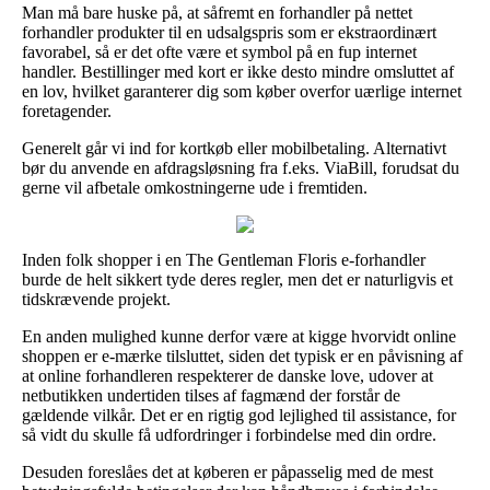
Man må bare huske på, at såfremt en forhandler på nettet
forhandler produkter til en udsalgspris som er ekstraordinært
favorabel, så er det ofte være et symbol på en fup internet
handler. Bestillinger med kort er ikke desto mindre omsluttet af
en lov, hvilket garanterer dig som køber overfor uærlige internet
foretagender.
Generelt går vi ind for kortkøb eller mobilbetaling. Alternativt
bør du anvende en afdragsløsning fra f.eks. ViaBill, forudsat du
gerne vil afbetale omkostningerne ude i fremtiden.
Inden folk shopper i en The Gentleman Floris e-forhandler
burde de helt sikkert tyde deres regler, men det er naturligvis et
tidskrævende projekt.
En anden mulighed kunne derfor være at kigge hvorvidt online
shoppen er e-mærke tilsluttet, siden det typisk er en påvisning af
at online forhandleren respekterer de danske love, udover at
netbutikken undertiden tilses af fagmænd der forstår de
gældende vilkår. Det er en rigtig god lejlighed til assistance, for
så vidt du skulle få udfordringer i forbindelse med din ordre.
Desuden foreslåes det at køberen er påpasselig med de mest