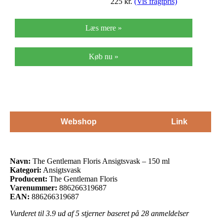
225
kr.
(Vis fragtpris)
Læs mere »
Køb nu »
Webshop
Link
Navn:
The Gentleman Floris Ansigtsvask – 150 ml
Kategori:
Ansigtsvask
Producent:
The Gentleman Floris
Varenummer:
886266319687
EAN:
886266319687
Vurderet til
3.9
ud af 5 stjerner baseret på
28
anmeldelser