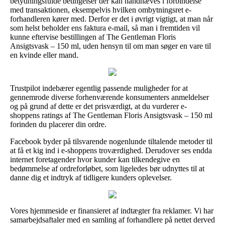
betydningsfulde betingelser der kan håndhæves i forbindelse
med transaktionen, eksempelvis hvilken ombytningsret e-
forhandleren kører med. Derfor er det i øvrigt vigtigt, at man når
som helst beholder ens faktura e-mail, så man i fremtiden vil
kunne eftervise bestillingen af The Gentleman Floris
Ansigtsvask – 150 ml, uden hensyn til om man søger en vare til
en kvinde eller mand.
Trustpilot indebærer egentlig passende muligheder for at
gennemrode diverse forhenværende konsumenters anmeldelser
og på grund af dette er det prisværdigt, at du vurderer e-
shoppens ratings af The Gentleman Floris Ansigtsvask – 150 ml
forinden du placerer din ordre.
Facebook byder på tilsvarende nogenlunde tiltalende metoder til
at få et kig ind i e-shoppens troværdighed. Derudover ses endda
internet foretagender hvor kunder kan tilkendegive en
bedømmelse af ordreforløbet, som ligeledes bør udnyttes til at
danne dig et indtryk af tidligere kunders oplevelser.
Vores hjemmeside er finansieret af indtægter fra reklamer. Vi har
samarbejdsaftaler med en samling af forhandlere på nettet derved