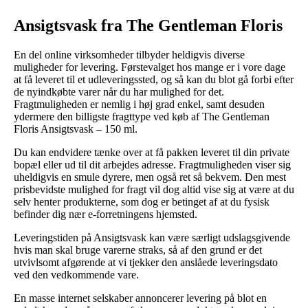
Ansigtsvask fra The Gentleman Floris
En del online virksomheder tilbyder heldigvis diverse
muligheder for levering. Førstevalget hos mange er i vore dage
at få leveret til et udleveringssted, og så kan du blot gå forbi efter
de nyindkøbte varer når du har mulighed for det.
Fragtmuligheden er nemlig i høj grad enkel, samt desuden
ydermere den billigste fragttype ved køb af The Gentleman
Floris Ansigtsvask – 150 ml.
Du kan endvidere tænke over at få pakken leveret til din private
bopæl eller ud til dit arbejdes adresse. Fragtmuligheden viser sig
uheldigvis en smule dyrere, men også ret så bekvem. Den mest
prisbevidste mulighed for fragt vil dog altid vise sig at være at du
selv henter produkterne, som dog er betinget af at du fysisk
befinder dig nær e-forretningens hjemsted.
Leveringstiden på Ansigtsvask kan være særligt udslagsgivende
hvis man skal bruge varerne straks, så af den grund er det
utvivlsomt afgørende at vi tjekker den anslåede leveringsdato
ved den vedkommende vare.
En masse internet selskaber annoncerer levering på blot en