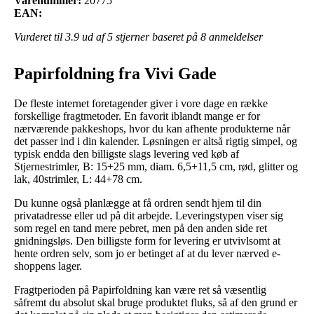
Varenummer:
20775
EAN:
Vurderet til
3.9
ud af 5 stjerner baseret på
8
anmeldelser
Papirfoldning fra Vivi Gade
De fleste internet foretagender giver i vore dage en række
forskellige fragtmetoder. En favorit iblandt mange er for
nærværende pakkeshops, hvor du kan afhente produkterne når
det passer ind i din kalender. Løsningen er altså rigtig simpel, og
typisk endda den billigste slags levering ved køb af
Stjernestrimler, B: 15+25 mm, diam. 6,5+11,5 cm, rød, glitter og
lak, 40strimler, L: 44+78 cm.
Du kunne også planlægge at få ordren sendt hjem til din
privatadresse eller ud på dit arbejde. Leveringstypen viser sig
som regel en tand mere pebret, men på den anden side ret
gnidningsløs. Den billigste form for levering er utvivlsomt at
hente ordren selv, som jo er betinget af at du lever nærved e-
shoppens lager.
Fragtperioden på Papirfoldning kan være ret så væsentlig
såfremt du absolut skal bruge produktet fluks, så af den grund er