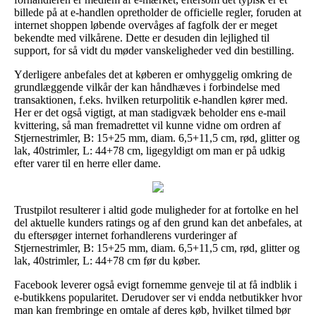
billede på at e-handlen opretholder de officielle regler, foruden at
internet shoppen løbende overvåges af fagfolk der er meget
bekendte med vilkårene. Dette er desuden din lejlighed til
support, for så vidt du møder vanskeligheder ved din bestilling.
Yderligere anbefales det at køberen er omhyggelig omkring de
grundlæggende vilkår der kan håndhæves i forbindelse med
transaktionen, f.eks. hvilken returpolitik e-handlen kører med.
Her er det også vigtigt, at man stadigvæk beholder ens e-mail
kvittering, så man fremadrettet vil kunne vidne om ordren af
Stjernestrimler, B: 15+25 mm, diam. 6,5+11,5 cm, rød, glitter og
lak, 40strimler, L: 44+78 cm, ligegyldigt om man er på udkig
efter varer til en herre eller dame.
Trustpilot resulterer i altid gode muligheder for at fortolke en hel
del aktuelle kunders ratings og af den grund kan det anbefales, at
du eftersøger internet forhandlerens vurderinger af
Stjernestrimler, B: 15+25 mm, diam. 6,5+11,5 cm, rød, glitter og
lak, 40strimler, L: 44+78 cm før du køber.
Facebook leverer også evigt fornemme genveje til at få indblik i
e-butikkens popularitet. Derudover ser vi endda netbutikker hvor
man kan frembringe en omtale af deres køb, hvilket tilmed bør