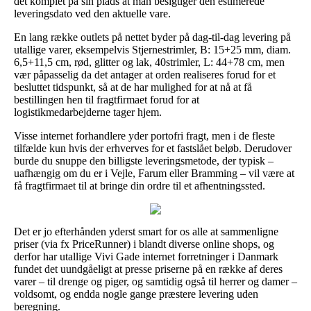
det komplet på sin plads at man besigtiger den estimerede
leveringsdato ved den aktuelle vare.
En lang række outlets på nettet byder på dag-til-dag levering på
utallige varer, eksempelvis Stjernestrimler, B: 15+25 mm, diam.
6,5+11,5 cm, rød, glitter og lak, 40strimler, L: 44+78 cm, men
vær påpasselig da det antager at orden realiseres forud for et
besluttet tidspunkt, så at de har mulighed for at nå at få
bestillingen hen til fragtfirmaet forud for at
logistikmedarbejderne tager hjem.
Visse internet forhandlere yder portofri fragt, men i de fleste
tilfælde kun hvis der erhverves for et fastslået beløb. Derudover
burde du snuppe den billigste leveringsmetode, der typisk –
uafhængig om du er i Vejle, Farum eller Bramming – vil være at
få fragtfirmaet til at bringe din ordre til et afhentningssted.
Det er jo efterhånden yderst smart for os alle at sammenligne
priser (via fx PriceRunner) i blandt diverse online shops, og
derfor har utallige Vivi Gade internet forretninger i Danmark
fundet det uundgåeligt at presse priserne på en række af deres
varer – til drenge og piger, og samtidig også til herrer og damer –
voldsomt, og endda nogle gange præstere levering uden
beregning.