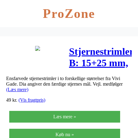
ProZone
Stjernestrimler,
B: 15+25 mm,
diam. 6,5+11,5
Ensfarvede stjernestrimler i to forskellige størrelser fra Vivi
cm, rød,
Gade. Dia angiver den færdige stjernes mål. Vejl. medfølger
(Læs mere)
glitter og lak,
49
kr.
(Vis fragtpris)
40strimler, L:
Læs mere »
44+78 cm
Køb nu »