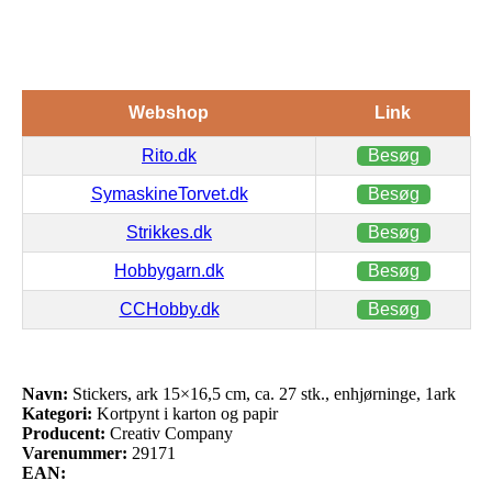
Webshop
Link
Rito.dk
Besøg
SymaskineTorvet.dk
Besøg
Strikkes.dk
Besøg
Hobbygarn.dk
Besøg
CCHobby.dk
Besøg
Navn:
Stickers, ark 15×16,5 cm, ca. 27 stk., enhjørninge, 1ark
Kategori:
Kortpynt i karton og papir
Producent:
Creativ Company
Varenummer:
29171
EAN: