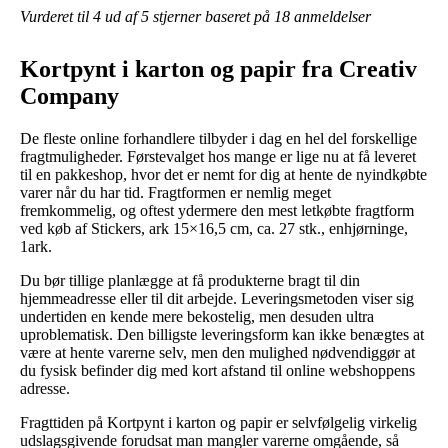
Vurderet til
4
ud af 5 stjerner baseret på
18
anmeldelser
Kortpynt i karton og papir fra Creativ
Company
De fleste online forhandlere tilbyder i dag en hel del forskellige
fragtmuligheder. Førstevalget hos mange er lige nu at få leveret
til en pakkeshop, hvor det er nemt for dig at hente de nyindkøbte
varer når du har tid. Fragtformen er nemlig meget
fremkommelig, og oftest ydermere den mest letkøbte fragtform
ved køb af Stickers, ark 15×16,5 cm, ca. 27 stk., enhjørninge,
1ark.
Du bør tillige planlægge at få produkterne bragt til din
hjemmeadresse eller til dit arbejde. Leveringsmetoden viser sig
undertiden en kende mere bekostelig, men desuden ultra
uproblematisk. Den billigste leveringsform kan ikke benægtes at
være at hente varerne selv, men den mulighed nødvendiggør at
du fysisk befinder dig med kort afstand til online webshoppens
adresse.
Fragttiden på Kortpynt i karton og papir er selvfølgelig virkelig
udslagsgivende forudsat man mangler varerne omgående, så