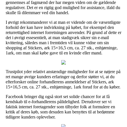
gennemses af fagmænd der har megen viden om de gældende
regulativer. Det er en rigtig god mulighed for assistance, ifald du
skulle få dilemmaer ved din handel.
I øvrigt rekommanderer vi at man er vidende om de væsentligste
forhold der kan have indvirkning på købet, for eksempel den
returrettighed internet forretningen anvender. På grund af dette er
det i øvrigt essesentielt, at man stadigvæk sikrer sin e-mail
kvittering, således man i fremtiden vil kunne vidne om sin
shopping af Stickers, ark 15×16,5 cm, ca. 27 stk., enhjørninge,
1ark, om man skal købe gave til en kvinde eller mand.
Trustpilot yder relativt anstændige muligheder for at se nøjere på
ret mange øvrige kunders erfaringer og derfor støtter vi, at du
efterforsker online forhandlerens anmeldelser af Stickers, ark
15×16,5 cm, ca. 27 stk., enhjørninge, 1ark forud for at du køber.
Facebook bringer dig også stort set solide chancer for at få
kendskab til e-forhandlerens pålidelighed. Derudover ser vi
faktisk internet foretagender som tilbyder folk at formulere en
kritik af deres køb, som desuden kan benyttes til at bedømme
tidligere kunders oplevelser.