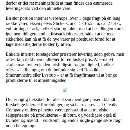
derfor er det ret meningsfuldt at man finder den estimerede
leveringsdato ved den aktuelle vare.
En stor portion internet webshops lover 1 dags fragt på en lang
række varer, eksempelvis Stickers, ark 15×16,5 cm, ca. 27 stk.,
enhjørninge, 1ark, hvilket står og falder med at bestillingen køres
igennem tidligere end et fastsat klokkeslæt, sådan at de med
sikkerhed kan nå at få de nye varer på posthuset forud for at
lagermedarbejderne holder fyraften.
Enkelte internet foretagender præsterer levering uden gebyr, men
oftest kun ifald man indkøber for en fastsat pris. Alternativt
skulle man overveje den prisbilligste fragtmulighed, hvilket
oftest – uafhængig om du befinder sig ved Roskilde,
Smørumnedre eller Lystrup – er at få fragtfirmaet til at bringe
produkterne til et afhentningssted.
Det er rigtig fleksibelt for alle at sammenligne priser i blandt
forskellige internet forretninger, og så har massevis af Creativ
Company outlets på nettet været presset til at at mindske
salgspriserne på produkterne – til børn, og yderligere også til
kvinder og mænd – voldsomt, og endda nogle gange sikre fragt
uden beregning.