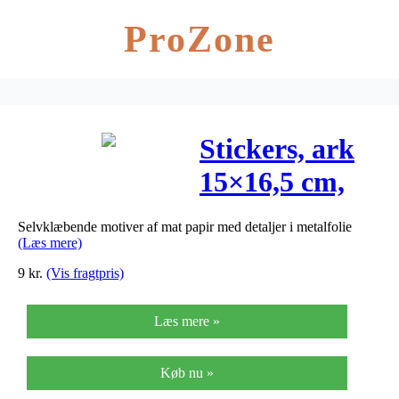
ProZone
Stickers, ark
15×16,5 cm,
ca. 27 stk.,
Selvklæbende motiver af mat papir med detaljer i metalfolie
enhjørninge,
(Læs mere)
1ark
9
kr.
(Vis fragtpris)
Læs mere »
Køb nu »