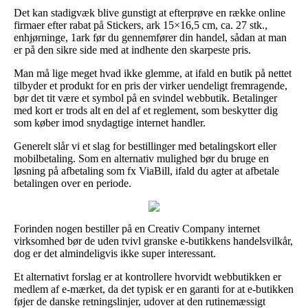
Det kan stadigvæk blive gunstigt at efterprøve en række online
firmaer efter rabat på Stickers, ark 15×16,5 cm, ca. 27 stk.,
enhjørninge, 1ark før du gennemfører din handel, sådan at man
er på den sikre side med at indhente den skarpeste pris.
Man må lige meget hvad ikke glemme, at ifald en butik på nettet
tilbyder et produkt for en pris der virker uendeligt fremragende,
bør det tit være et symbol på en svindel webbutik. Betalinger
med kort er trods alt en del af et reglement, som beskytter dig
som køber imod snydagtige internet handler.
Generelt slår vi et slag for bestillinger med betalingskort eller
mobilbetaling. Som en alternativ mulighed bør du bruge en
løsning på afbetaling som fx ViaBill, ifald du agter at afbetale
betalingen over en periode.
Forinden nogen bestiller på en Creativ Company internet
virksomhed bør de uden tvivl granske e-butikkens handelsvilkår,
dog er det almindeligvis ikke super interessant.
Et alternativt forslag er at kontrollere hvorvidt webbutikken er
medlem af e-mærket, da det typisk er en garanti for at e-butikken
føjer de danske retningslinjer, udover at den rutinemæssigt