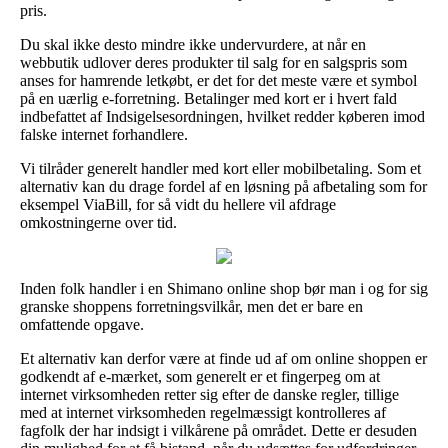
pris.
Du skal ikke desto mindre ikke undervurdere, at når en
webbutik udlover deres produkter til salg for en salgspris som
anses for hamrende letkøbt, er det for det meste være et symbol
på en uærlig e-forretning. Betalinger med kort er i hvert fald
indbefattet af Indsigelsesordningen, hvilket redder køberen imod
falske internet forhandlere.
Vi tilråder generelt handler med kort eller mobilbetaling. Som et
alternativ kan du drage fordel af en løsning på afbetaling som for
eksempel ViaBill, for så vidt du hellere vil afdrage
omkostningerne over tid.
Inden folk handler i en Shimano online shop bør man i og for sig
granske shoppens forretningsvilkår, men det er bare en
omfattende opgave.
Et alternativ kan derfor være at finde ud af om online shoppen er
godkendt af e-mærket, som generelt er et fingerpeg om at
internet virksomheden retter sig efter de danske regler, tillige
med at internet virksomheden regelmæssigt kontrolleres af
fagfolk der har indsigt i vilkårene på området. Dette er desuden