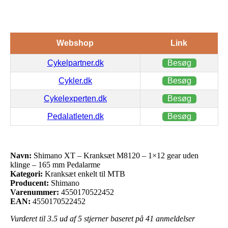
Webshop
Link
Cykelpartner.dk
Besøg
Cykler.dk
Besøg
Cykelexperten.dk
Besøg
Pedalatleten.dk
Besøg
Navn:
Shimano XT – Kranksæt M8120 – 1×12 gear uden
klinge – 165 mm Pedalarme
Kategori:
Kranksæt enkelt til MTB
Producent:
Shimano
Varenummer:
4550170522452
EAN:
4550170522452
Vurderet til
3.5
ud af 5 stjerner baseret på
41
anmeldelser