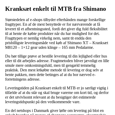
Kranksæt enkelt til MTB fra Shimano
Størstedelen af e-shops tilbyder efterhånden mange forskellige
fragttyper. En af de mest benyttede er for nærværende at få
leveret til et afhentningssted, fordi det giver dig fuld fleksibilitet
til at hente de købte produkter når du har mulighed for det.
Fragttypen er nemlig virkelig nem, samt tit endda den
prisbilligste leveringsmåde ved køb af Shimano XT – Kranksæt
M8120 – 1×12 gear uden klinge – 165 mm Pedalarme.
Du bør tillige prøve at bestille levering til din lejlighed eller hus
eller til dit arbejdes adresse. Fragtmetoden bliver jævnligt en lille
smule mere omkostningsfuld, men til gengæld temmelig
praktisk. Den mest letkøbte metode til levering er dog selv at
hente pakken, men dette betinges af at du bor nærved e-
forretningens adresse.
Leveringstiden på Kranksæt enkelt til MTB er jo særligt vigtig i
tilfælde af at du står og skal bruge varerne om kort tid, og derfor
er det utvivlsomt relevant at du besigtiger det estimerede
leveringstidspunkt på den vedkommende vare.
En del netshops i Danmark giver løfte om levering på blot en