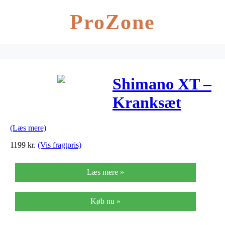
ProZone
Shimano XT –
Kranksæt
M8120 – 1×12
(Læs mere)
gear uden
1199
kr.
(Vis fragtpris)
klinge – 165
Læs mere »
mm
Pedalarme
Køb nu »