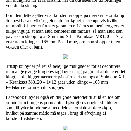
din mulighed for at få bistand, når du udsættes for udfordringer
ved din bestilling.
Foruden dette støtter vi at kunden er oppe på mærkerne omkring
de mest basale vilkår gældende for købet, eksempelvis hvilken
returpolitik internet firmaet garanterer. I den sammenhæng er det
tillige vigtigt, at man altid beholder sin faktura, så man altid kan
påvise sin shopping af Shimano XT – Kranksæt M8120 – 1×12
gear uden klinge – 165 mm Pedalarme, om man shopper til en
voksen eller et barn.
Trustpilot byder på ret så belejlige muligheder for at dechifrere
ret mange øvrige brugeres iagttagelser og på grund af dette er det
klogt, at du kigger nærmere på e-firmaets ratings af Shimano XT
– Kranksæt M8120 – 1×12 gear uden klinge – 165 mm
Pedalarme forinden du shopper.
Facebook tilbyder også en del gode metoder til at få en idé om
online forretningens popularitet. I øvrigt ses nogle e-butikker
som tilbyder kunderne at meddele en omtale af deres køb,
hvilket på samme måde må tages i brug til afvejning af
kundetilfredsheden.