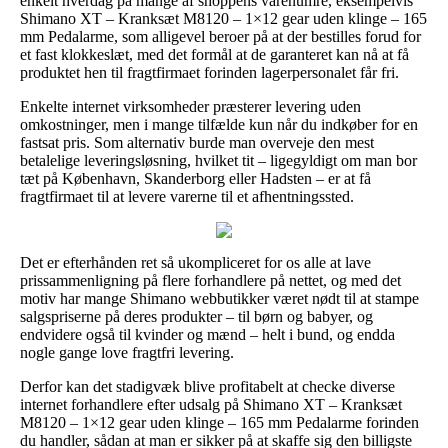
enkelt hverdag på mange af shoppens varenumre, eksempelvis
Shimano XT – Kranksæt M8120 – 1×12 gear uden klinge – 165
mm Pedalarme, som alligevel beroer på at der bestilles forud for
et fast klokkeslæt, med det formål at de garanteret kan nå at få
produktet hen til fragtfirmaet forinden lagerpersonalet får fri.
Enkelte internet virksomheder præsterer levering uden
omkostninger, men i mange tilfælde kun når du indkøber for en
fastsat pris. Som alternativ burde man overveje den mest
betalelige leveringsløsning, hvilket tit – ligegyldigt om man bor
tæt på København, Skanderborg eller Hadsten – er at få
fragtfirmaet til at levere varerne til et afhentningssted.
Det er efterhånden ret så ukompliceret for os alle at lave
prissammenligning på flere forhandlere på nettet, og med det
motiv har mange Shimano webbutikker været nødt til at stampe
salgspriserne på deres produkter – til børn og babyer, og
endvidere også til kvinder og mænd – helt i bund, og endda
nogle gange love fragtfri levering.
Derfor kan det stadigvæk blive profitabelt at checke diverse
internet forhandlere efter udsalg på Shimano XT – Kranksæt
M8120 – 1×12 gear uden klinge – 165 mm Pedalarme forinden
du handler, sådan at man er sikker på at skaffe sig den billigste