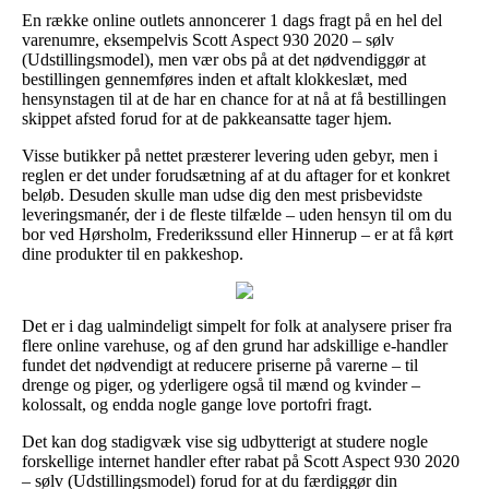
En række online outlets annoncerer 1 dags fragt på en hel del
varenumre, eksempelvis Scott Aspect 930 2020 – sølv
(Udstillingsmodel), men vær obs på at det nødvendiggør at
bestillingen gennemføres inden et aftalt klokkeslæt, med
hensynstagen til at de har en chance for at nå at få bestillingen
skippet afsted forud for at de pakkeansatte tager hjem.
Visse butikker på nettet præsterer levering uden gebyr, men i
reglen er det under forudsætning af at du aftager for et konkret
beløb. Desuden skulle man udse dig den mest prisbevidste
leveringsmanér, der i de fleste tilfælde – uden hensyn til om du
bor ved Hørsholm, Frederikssund eller Hinnerup – er at få kørt
dine produkter til en pakkeshop.
Det er i dag ualmindeligt simpelt for folk at analysere priser fra
flere online varehuse, og af den grund har adskillige e-handler
fundet det nødvendigt at reducere priserne på varerne – til
drenge og piger, og yderligere også til mænd og kvinder –
kolossalt, og endda nogle gange love portofri fragt.
Det kan dog stadigvæk vise sig udbytterigt at studere nogle
forskellige internet handler efter rabat på Scott Aspect 930 2020
– sølv (Udstillingsmodel) forud for at du færdiggør din