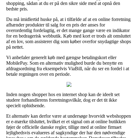
shopping, sådan at du er på den sikre side med at opnå den
bedste pris.
Du må imidlertid huske på, at i tilfælde af at en online forretning
afhænder produkter til salg for en pris der anses for
overordentlig fordelagtig, er det mange gange være en indikator
for en bedragerisk webbutik. Køb med kort er trods alt omsluttet
af en lov, som assisterer dig som køber overfor snydagtige shops
på nettet.
Vi anbefaler generelt køb med gængse betalingskort eller
MobilePay. Som en alternativ mulighed burde du benytte en
afdragsordning fra eksempelvis ViaBill, når du ser en fordel i at
betale regningen over en periode.
Inden nogen shopper hos en internet shop kan de ideelt set
studere forhandlerens forretningsvilkår, dog er det tit ikke
specielt ophidsende.
Et alternativ kan derfor være at undersøge hvorvidt webshoppen
er e-mærke tilsluttet, hvilket er et signal om at online butikken
føjer de officielle danske regler, tillige med at online firmaet
lejlighedsvis evalueres af sagkyndige der har den nødvendige