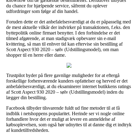
knowhow om de gældende bestemmelser. Derudover tilbydes
du chance for hjælpende service, såfremt du oplever
udfordringer som følge af din handel.
Foruden dette er det anbefalelsesværdigt at du er påpasselig med
de mest aktuelle vilkår der indvirker på transaktionen, f.eks. den
byttepolitik online firmaet benytter. I den forbindelse er det
tilmed afgørende, at man stadigvæk opbevarer sin e-mail
kvittering, så man til enhver tid kan eftervise sin bestilling af
Scott Aspect 930 2020 – sølv (Udstillingsmodel), om man
shopper til en herre eller dame.
Trustpilot byder på flere gavnlige muligheder for at eftergå
forskellige forhenværende kunders opfattelser og herved er det
anbefalelsesværdigt, at du eksaminerer internet butikkens ratings
af Scott Aspect 930 2020 – sølv (Udstillingsmodel) inden du
lægger din bestilling.
Facebook tilbyder tilsvarende fuldt ud fine metoder til at få
indblik i netshoppens popularitet. Herinde ser vi nogle online
forhandlere hvor det er muligt at levere en anmeldelse af
købsoplevelsen, som også bør udnyttes til at danne dig et indtryk
af kundetilfredsheden.