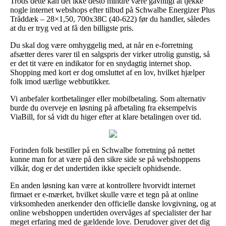
Trods dette kan det ikke desto mindre være gavnligt at tjekke
nogle internet webshops efter tilbud på Schwalbe Energizer Plus
Tråddæk – 28×1,50, 700x38C (40-622) før du handler, således
at du er tryg ved at få den billigste pris.
Du skal dog være omhyggelig med, at når en e-forretning
afsætter deres varer til en salgspris der virker utrolig gunstig, så
er det tit være en indikator for en snydagtig internet shop.
Shopping med kort er dog omsluttet af en lov, hvilket hjælper
folk imod uærlige webbutikker.
Vi anbefaler kortbetalinger eller mobilbetaling. Som alternativ
burde du overveje en løsning på afbetaling fra eksempelvis
ViaBill, for så vidt du higer efter at klare betalingen over tid.
Forinden folk bestiller på en Schwalbe forretning på nettet
kunne man for at være på den sikre side se på webshoppens
vilkår, dog er det undertiden ikke specielt ophidsende.
En anden løsning kan være at kontrollere hvorvidt internet
firmaet er e-mærket, hvilket skulle være et tegn på at online
virksomheden anerkender den officielle danske lovgivning, og at
online webshoppen undertiden overvåges af specialister der har
meget erfaring med de gældende love. Derudover giver det dig