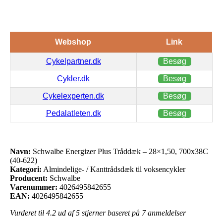
Webshop
Link
Cykelpartner.dk
Besøg
Cykler.dk
Besøg
Cykelexperten.dk
Besøg
Pedalatleten.dk
Besøg
Navn:
Schwalbe Energizer Plus Tråddæk – 28×1,50, 700x38C
(40-622)
Kategori:
Almindelige- / Kanttrådsdæk til voksencykler
Producent:
Schwalbe
Varenummer:
4026495842655
EAN:
4026495842655
Vurderet til
4.2
ud af 5 stjerner baseret på
7
anmeldelser