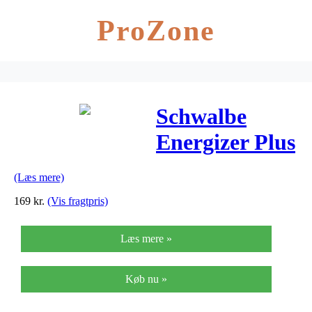
ProZone
Schwalbe
Energizer Plus
Tråddæk –
(Læs mere)
28×1,50,
169
kr.
(Vis fragtpris)
700x38C (40-
Læs mere »
622)
Køb nu »