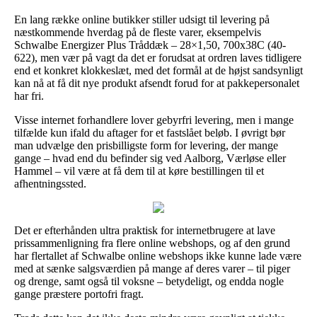
En lang række online butikker stiller udsigt til levering på
næstkommende hverdag på de fleste varer, eksempelvis
Schwalbe Energizer Plus Tråddæk – 28×1,50, 700x38C (40-
622), men vær på vagt da det er forudsat at ordren laves tidligere
end et konkret klokkeslæt, med det formål at de højst sandsynligt
kan nå at få dit nye produkt afsendt forud for at pakkepersonalet
har fri.
Visse internet forhandlere lover gebyrfri levering, men i mange
tilfælde kun ifald du aftager for et fastslået beløb. I øvrigt bør
man udvælge den prisbilligste form for levering, der mange
gange – hvad end du befinder sig ved Aalborg, Værløse eller
Hammel – vil være at få dem til at køre bestillingen til et
afhentningssted.
Det er efterhånden ultra praktisk for internetbrugere at lave
prissammenligning fra flere online webshops, og af den grund
har flertallet af Schwalbe online webshops ikke kunne lade være
med at sænke salgsværdien på mange af deres varer – til piger
og drenge, samt også til voksne – betydeligt, og endda nogle
gange præstere portofri fragt.