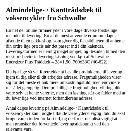
Almindelige- / Kanttrådsdæk til
voksencykler fra Schwalbe
En hel del online firmaer yder i vore dage diverse forskellige
metoder til levering. En af de mest anvendte er nu om dage at
afsende til en pakkeshop, som giver dig fleksibiliteten til at hente
din ordre lige præcis når det passer ind i din kalender.
Leveringsformen er nemlig meget simpel, og desuden tilmed den
mest prisbevidste leveringsløsning ved køb af Schwalbe
Energizer Plus Tråddæk – 28×1,50, 700x38C (40-622).
Du bør lige så vel foretrække at bestille produkterne til levering
hjem til dig eller til dit arbejdes adresse. Fragtmuligheden viser
sig for det meste et hak mere omkostningsfuld, men endvidere
ret så let gængelig. Den prisbilligste fragtmulighed vil dog altid
være selv at hente varerne, men den løsning står og falder med at
du lever lige ved internet forhandlerens adresse.
Antal dages levering på Almindelige- / Kanttrådsdæk til
voksencykler kan i nogle tilfælde være yderst vigtig ifald du skal
bruge varen inden for kort tid, og derfor er det altså vigtigt at
man gransker det forventede leveringstidspunkt ved den
relevante vare.