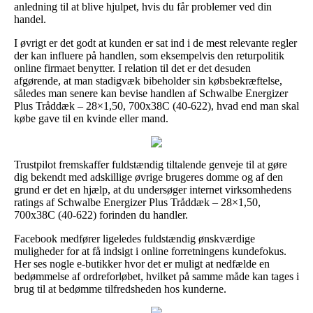
anledning til at blive hjulpet, hvis du får problemer ved din
handel.
I øvrigt er det godt at kunden er sat ind i de mest relevante regler
der kan influere på handlen, som eksempelvis den returpolitik
online firmaet benytter. I relation til det er det desuden
afgørende, at man stadigvæk bibeholder sin købsbekræftelse,
således man senere kan bevise handlen af Schwalbe Energizer
Plus Tråddæk – 28×1,50, 700x38C (40-622), hvad end man skal
købe gave til en kvinde eller mand.
Trustpilot fremskaffer fuldstændig tiltalende genveje til at gøre
dig bekendt med adskillige øvrige brugeres domme og af den
grund er det en hjælp, at du undersøger internet virksomhedens
ratings af Schwalbe Energizer Plus Tråddæk – 28×1,50,
700x38C (40-622) forinden du handler.
Facebook medfører ligeledes fuldstændig ønskværdige
muligheder for at få indsigt i online forretningens kundefokus.
Her ses nogle e-butikker hvor det er muligt at nedfælde en
bedømmelse af ordreforløbet, hvilket på samme måde kan tages i
brug til at bedømme tilfredsheden hos kunderne.