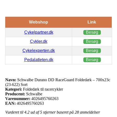
Webshop
Link
Cykelpartner.dk
Besøg
Cykler.dk
Besøg
Cykelexperten.dk
Besøg
Pedalatleten.dk
Besøg
Navn:
Schwalbe Durano DD RaceGuard Foldedæk – 700x23c
(23-622) Sort
Kategori:
Foldedæk til racercykler
Producent:
Schwalbe
Varenummer:
4026495760263
EAN:
4026495760263
Vurderet til
4.2
ud af 5 stjerner baseret på
28
anmeldelser