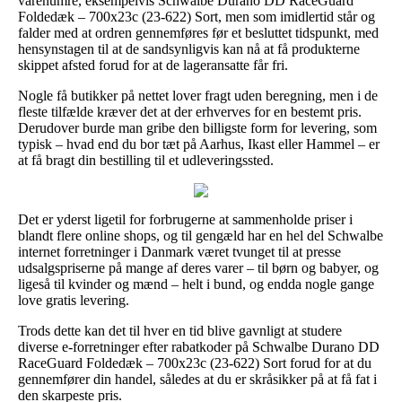
varenumre, eksempelvis Schwalbe Durano DD RaceGuard
Foldedæk – 700x23c (23-622) Sort, men som imidlertid står og
falder med at ordren gennemføres før et besluttet tidspunkt, med
hensynstagen til at de sandsynligvis kan nå at få produkterne
skippet afsted forud for at de lageransatte får fri.
Nogle få butikker på nettet lover fragt uden beregning, men i de
fleste tilfælde kræver det at der erhverves for en bestemt pris.
Derudover burde man gribe den billigste form for levering, som
typisk – hvad end du bor tæt på Aarhus, Ikast eller Hammel – er
at få bragt din bestilling til et udleveringssted.
Det er yderst ligetil for forbrugerne at sammenholde priser i
blandt flere online shops, og til gengæld har en hel del Schwalbe
internet forretninger i Danmark været tvunget til at presse
udsalgspriserne på mange af deres varer – til børn og babyer, og
ligeså til kvinder og mænd – helt i bund, og endda nogle gange
love gratis levering.
Trods dette kan det til hver en tid blive gavnligt at studere
diverse e-forretninger efter rabatkoder på Schwalbe Durano DD
RaceGuard Foldedæk – 700x23c (23-622) Sort forud for at du
gennemfører din handel, således at du er skråsikker på at få fat i
den skarpeste pris.