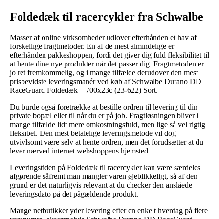
Foldedæk til racercykler fra Schwalbe
Masser af online virksomheder udlover efterhånden et hav af
forskellige fragtmetoder. En af de mest almindelige er
efterhånden pakkeshoppen, fordi det giver dig fuld fleksibilitet til
at hente dine nye produkter når det passer dig. Fragtmetoden er
jo ret fremkommelig, og i mange tilfælde derudover den mest
prisbevidste leveringsmanér ved køb af Schwalbe Durano DD
RaceGuard Foldedæk – 700x23c (23-622) Sort.
Du burde også foretrække at bestille ordren til levering til din
private bopæl eller til når du er på job. Fragtløsningen bliver i
mange tilfælde lidt mere omkostningsfuld, men lige så vel rigtig
fleksibel. Den mest betalelige leveringsmetode vil dog
utvivlsomt være selv at hente ordren, men det forudsætter at du
lever nærved internet webshoppens hjemsted.
Leveringstiden på Foldedæk til racercykler kan være særdeles
afgørende såfremt man mangler varen øjeblikkeligt, så af den
grund er det naturligvis relevant at du checker den anslåede
leveringsdato på det pågældende produkt.
Mange netbutikker yder levering efter en enkelt hverdag på flere