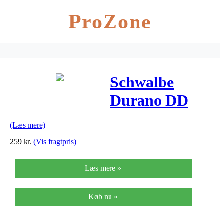
ProZone
Schwalbe
Durano DD
RaceGuard
(Læs mere)
Foldedæk –
259
kr.
(Vis fragtpris)
700x23c (23-
Læs mere »
622) Sort
Køb nu »