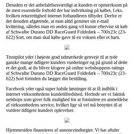
Desuden er det anbefalelsesværdigt at kunden er opmærksom på
de mest essentielle forhold der har indvirkning på købet, f.eks.
hvilken returrettighed internet forhandleren tilbyder. Derfor er
det desuden afgørende, at man altid gemmer sin e-mail
kvittering, således man en anden gang vil kunne eftervise sit køb
af Schwalbe Durano DD RaceGuard Foldedæk – 700x23c (23-
622) Sort, om man skal købe gave til en voksen eller et barn.
Trustpilot yder i højeste grad udmærkede genveje til at tyde
ganske mange tidligere kunders vurderinger og på grund af dette
er det godt, at du bliver klogere på online webshoppens ratings
af Schwalbe Durano DD RaceGuard Foldedæk – 700x23c (23-
622) Sort forinden du lægger din bestilling.
Facebook yder også super habile løsninger til at få indblik i
internet virksomhedens kundetilfredshed. Herinde ser vi faktisk
netshops som giver folk mulighed for at formulere en anmeldelse
af virksomhedens service, hvilket lige så vel må benyttes til at
vurdere tidligere kunders oplevelser.
Hjemmesiden finansieres af annonceindtægter. Vi har aftaler