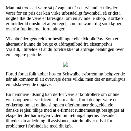
Man må trods alt være så påvagt, at når en e-handler tilbyder
varer for en pris der kan virke uforståeligt favorabel, så er det i
nogle tilfælde være et faresignal om en svindel e-shop. Kortkøb
er imidlertid omsluttet af en regel, som forsvarer dig som køber
overfor fup internet forretninger.
Vi anbefaler generelt kortbestillinger eller MobilePay. Som et
alternativ kunne du bruge et afdragstilbud fra eksempelvis
ViaBill, i tilfælde af at du foretrækker at afdrage betalingen over
en længere periode.
Forud for at folk køber hos en Schwalbe e-forretning behøver de
når alt kommer til alt overveje deres vilkår, men det er naturligvis
en tidskrævende opgave.
En nemmere løsning kan derfor være at kontrollere om online
webshoppen er verificeret af e-mærket, fordi det bør være en
erklæring om at online shoppen efterkommer de gældende
danske regler, tillige med at e-firmaet rutinemæssigt besigtiges af
eksperter der har megen viden om retningslinjerne. Desuden
tilbydes du anledning til assistance, når du bliver udsat for
problemer i forbindelse med dit køb.