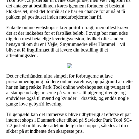
Tool SG-7.2 justerbar til ovale sadelpinde, men vær vagtsom da
det antager at bestillingen køres igennem forinden et bestemt
klokkeslæt, med det formål at de har en chance for at nå at få
pakken på posthuset inden medarbejderne har fri.
Enkelte online webshops sikrer portofri fragt, men oftest kræver
det at der indkøbes for et fastslået beløb. I øvrigt bør man udse
dig den mest betalelige leveringsversion, hvilket ofte – uden
hensyn til om du er i Vejle, Smørumnedre eller Hammel – vil
blive at få fragtfirmaet til at levere din bestilling til et
afhentningssted.
Det er efterhånden ultra simpelt for forbrugerne at lave
prissammenligning på flere online varehuse, og på grund af dette
har en lang række Park Tool online webshops set sig tvunget til
at stampe udsalgspriserne på varerne – til piger og drenge, og
endvidere også til mænd og kvinder – drastisk, og endda nogle
gange love gebyrfri levering.
Til gengæld kan det immervæk blive udbytterigt at efterse et par
internet shops i Danmark efter tilbud på Savleder Park Tool SG-
7.2 justerbar til ovale sadelpinde før du shopper, således at du er
sikker på at indhente den skarpeste pris.