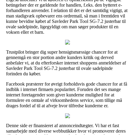
betingelser der er gældende for handlen, f.eks. den bytteret e-
forhandleren anvender. I relation til det er det samtidig vigtigt, at
man stadigvæk opbevarer ens ordremail, så man i fremtiden vil
kunne bevidne købet af Savleder Park Tool SG-7.2 justerbar til
ovale sadelpinde, ligegyldigt om man søger produkter til en
voksen eller et barn.
Trustpilot bringer dig super hensigtsmæssige chancer for at
gennemgå en stor portion andre kunders kritik og derved
anbefaler vi, at du efterforsker internet shoppens anmeldelser af
Savleder Park Tool SG-7.2 justerbar til ovale sadelpinde
forinden du køber.
Facebook præsterer for øvrigt forholdsvis gode chancer for at få
indblik i internet firmaets popularitet. Foruden det ses mange
internet foretagender som giver kunderne mulighed for at
formulere en omtale af virksomhedens service, som tillige må
drages fordel af til at afveje hvor tilfredse kunderne er.
Denne side er finansieret af annonceindtægter. Vi har et fast
samarbejde med diverse webbutikker hvor vi promoverer deres