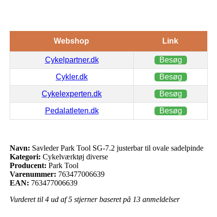
Webshop
Link
Cykelpartner.dk
Besøg
Cykler.dk
Besøg
Cykelexperten.dk
Besøg
Pedalatleten.dk
Besøg
Navn:
Savleder Park Tool SG-7.2 justerbar til ovale sadelpinde
Kategori:
Cykelværktøj diverse
Producent:
Park Tool
Varenummer:
763477006639
EAN:
763477006639
Vurderet til
4
ud af 5 stjerner baseret på
13
anmeldelser