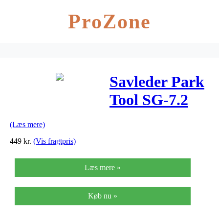
ProZone
Savleder Park
Tool SG-7.2
justerbar til
(Læs mere)
ovale
449
kr.
(Vis fragtpris)
sadelpinde
Læs mere »
Køb nu »