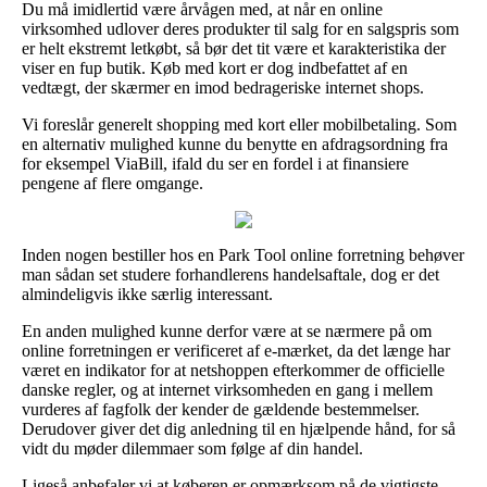
Du må imidlertid være årvågen med, at når en online
virksomhed udlover deres produkter til salg for en salgspris som
er helt ekstremt letkøbt, så bør det tit være et karakteristika der
viser en fup butik. Køb med kort er dog indbefattet af en
vedtægt, der skærmer en imod bedrageriske internet shops.
Vi foreslår generelt shopping med kort eller mobilbetaling. Som
en alternativ mulighed kunne du benytte en afdragsordning fra
for eksempel ViaBill, ifald du ser en fordel i at finansiere
pengene af flere omgange.
Inden nogen bestiller hos en Park Tool online forretning behøver
man sådan set studere forhandlerens handelsaftale, dog er det
almindeligvis ikke særlig interessant.
En anden mulighed kunne derfor være at se nærmere på om
online forretningen er verificeret af e-mærket, da det længe har
været en indikator for at netshoppen efterkommer de officielle
danske regler, og at internet virksomheden en gang i mellem
vurderes af fagfolk der kender de gældende bestemmelser.
Derudover giver det dig anledning til en hjælpende hånd, for så
vidt du møder dilemmaer som følge af din handel.
Ligeså anbefaler vi at køberen er opmærksom på de vigtigste