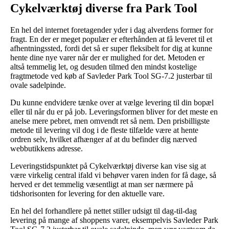
Cykelværktøj diverse fra Park Tool
En hel del internet foretagender yder i dag alverdens former for
fragt. En der er meget populær er efterhånden at få leveret til et
afhentningssted, fordi det så er super fleksibelt for dig at kunne
hente dine nye varer når der er mulighed for det. Metoden er
altså temmelig let, og desuden tilmed den mindst kostelige
fragtmetode ved køb af Savleder Park Tool SG-7.2 justerbar til
ovale sadelpinde.
Du kunne endvidere tænke over at vælge levering til din bopæl
eller til når du er på job. Leveringsformen bliver for det meste en
anelse mere pebret, men omvendt ret så nem. Den prisbilligste
metode til levering vil dog i de fleste tilfælde være at hente
ordren selv, hvilket afhænger af at du befinder dig nærved
webbutikkens adresse.
Leveringstidspunktet på Cykelværktøj diverse kan vise sig at
være virkelig central ifald vi behøver varen inden for få dage, så
herved er det temmelig væsentligt at man ser nærmere på
tidshorisonten for levering for den aktuelle vare.
En hel del forhandlere på nettet stiller udsigt til dag-til-dag
levering på mange af shoppens varer, eksempelvis Savleder Park