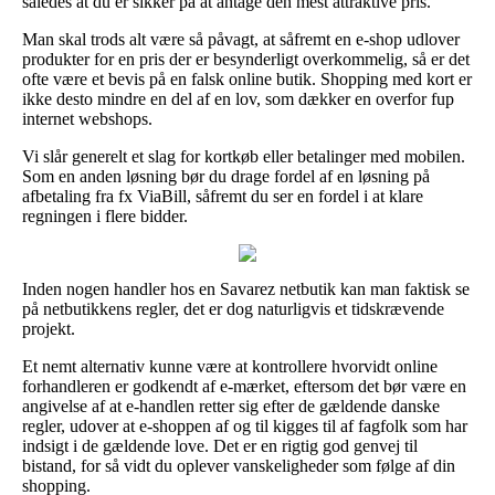
således at du er sikker på at antage den mest attraktive pris.
Man skal trods alt være så påvagt, at såfremt en e-shop udlover
produkter for en pris der er besynderligt overkommelig, så er det
ofte være et bevis på en falsk online butik. Shopping med kort er
ikke desto mindre en del af en lov, som dækker en overfor fup
internet webshops.
Vi slår generelt et slag for kortkøb eller betalinger med mobilen.
Som en anden løsning bør du drage fordel af en løsning på
afbetaling fra fx ViaBill, såfremt du ser en fordel i at klare
regningen i flere bidder.
Inden nogen handler hos en Savarez netbutik kan man faktisk se
på netbutikkens regler, det er dog naturligvis et tidskrævende
projekt.
Et nemt alternativ kunne være at kontrollere hvorvidt online
forhandleren er godkendt af e-mærket, eftersom det bør være en
angivelse af at e-handlen retter sig efter de gældende danske
regler, udover at e-shoppen af og til kigges til af fagfolk som har
indsigt i de gældende love. Det er en rigtig god genvej til
bistand, for så vidt du oplever vanskeligheder som følge af din
shopping.