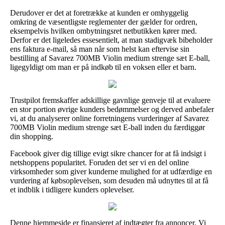
Derudover er det at foretrække at kunden er omhyggelig
omkring de væsentligste reglementer der gælder for ordren,
eksempelvis hvilken ombytningsret netbutikken kører med.
Derfor er det ligeledes essesentielt, at man stadigvæk bibeholder
ens faktura e-mail, så man når som helst kan eftervise sin
bestilling af Savarez 700MB Violin medium strenge sæt E-ball,
ligegyldigt om man er på indkøb til en voksen eller et barn.
Trustpilot fremskaffer adskillige gavnlige genveje til at evaluere
en stor portion øvrige kunders bedømmelser og derved anbefaler
vi, at du analyserer online forretningens vurderinger af Savarez
700MB Violin medium strenge sæt E-ball inden du færdiggør
din shopping.
Facebook giver dig tillige evigt sikre chancer for at få indsigt i
netshoppens popularitet. Foruden det ser vi en del online
virksomheder som giver kunderne mulighed for at udfærdige en
vurdering af købsoplevelsen, som desuden må udnyttes til at få
et indblik i tidligere kunders oplevelser.
Denne hjemmeside er finansieret af indtægter fra annoncer. Vi