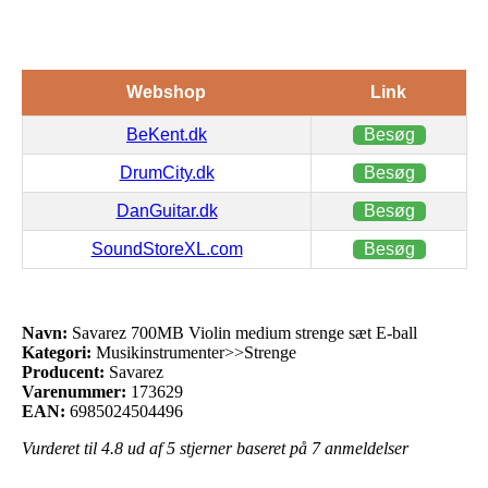
Webshop
Link
BeKent.dk
Besøg
DrumCity.dk
Besøg
DanGuitar.dk
Besøg
SoundStoreXL.com
Besøg
Navn:
Savarez 700MB Violin medium strenge sæt E-ball
Kategori:
Musikinstrumenter>>Strenge
Producent:
Savarez
Varenummer:
173629
EAN:
6985024504496
Vurderet til
4.8
ud af 5 stjerner baseret på
7
anmeldelser