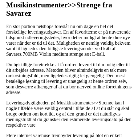
Musikinstrumenter>>Strenge fra
Savarez
En stor portion netshops foreslår nu om dage en hel del
forskellige leveringsudgaver. En af favoritterne er på nuværende
tidspunkt udleveringssteder, hvor det er muligt at hente dine nye
varer når der er tid til det. Muligheden er nemlig vældig bekvem,
samt tit ligeledes den billigste leveringsmodel ved køb af
Savarez 700MB Violin medium strenge sæt E-ball.
Du bør tillige foretrække at få ordren leveret til din bolig eller til
dit arbejdes adresse. Metoden bliver almindeligvis en tak mere
omkostningsfuld, men ligeledes rigtig let gængelig. Den mest
betalelige løsning til levering er unægtelig at hente ordren selv,
som desværre afhænger af at du bor nærved online forretningens
adresse.
Leveringsdygtigheden på Musikinstrumenter>>Strenge kan i
nogle tilfælde være vældig central i tilfælde af at du står og skal
bruge ordren om kort tid, og af den grund er det naturligvis
meningsfuldt at du gransker den estimerede leveringsdato på den
respektive vare.
Flere internet varehuse frembyder levering på blot en enkelt