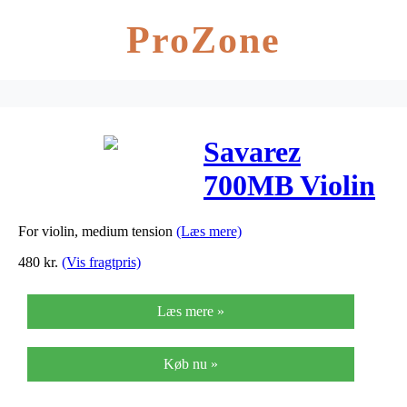
ProZone
Savarez
700MB Violin
medium
For violin, medium tension
(Læs mere)
strenge sæt E-
480
kr.
(Vis fragtpris)
ball
Læs mere »
Køb nu »