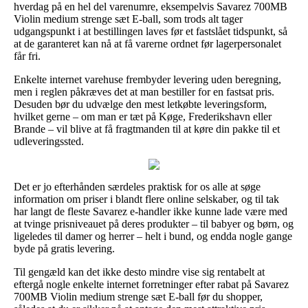
hverdag på en hel del varenumre, eksempelvis Savarez 700MB
Violin medium strenge sæt E-ball, som trods alt tager
udgangspunkt i at bestillingen laves før et fastslået tidspunkt, så
at de garanteret kan nå at få varerne ordnet før lagerpersonalet
får fri.
Enkelte internet varehuse frembyder levering uden beregning,
men i reglen påkræves det at man bestiller for en fastsat pris.
Desuden bør du udvælge den mest letkøbte leveringsform,
hvilket gerne – om man er tæt på Køge, Frederikshavn eller
Brande – vil blive at få fragtmanden til at køre din pakke til et
udleveringssted.
Det er jo efterhånden særdeles praktisk for os alle at søge
information om priser i blandt flere online selskaber, og til tak
har langt de fleste Savarez e-handler ikke kunne lade være med
at tvinge prisniveauet på deres produkter – til babyer og børn, og
ligeledes til damer og herrer – helt i bund, og endda nogle gange
byde på gratis levering.
Til gengæld kan det ikke desto mindre vise sig rentabelt at
eftergå nogle enkelte internet forretninger efter rabat på Savarez
700MB Violin medium strenge sæt E-ball før du shopper,