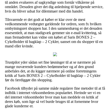
til anden evalueres af sagkyndige som forstår vilkårene på
området. Desuden giver det dig anledning til hjælpende service,
hvis du bliver udsat for dilemmaer med din handel.
Tilsvarende er det godt at køber er klar over de mest
vedkommende vedtægter gældende for ordren, som fx hvilken
ombytningsret shoppen har. I den sammenhæng er det desuden
essesentielt, at man stadigvæk gemmer sin e-mail kvittering, så
man fremadrettet kan vidne om købet af Saris BONES 2 –
Cykelholder til bagklap – 2 Cykler, uanset om du shopper til en
mand eller kvinde.
Trustpilot yder sådan set fine løsninger til at se nærmere på
mange nuværende kunders bedømmelser og af den grund
anbefales det, at du kigger nærmere på online forretningens
kritik af Saris BONES 2 – Cykelholder til bagklap – 2 Cykler
før du færdiggør din shopping.
Facebook tilbyder på samme måde regulære fine metoder til at få
indblik i internet virksomhedens popularitet. Herinde ser vi en
del internet virksomheder hvor man kan meddele en kritik af
deres køb, som lige så vel burde bruges til at fornemme hvor
glade kunderne er.