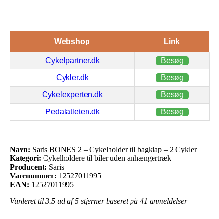
Webshop
Link
Cykelpartner.dk
Besøg
Cykler.dk
Besøg
Cykelexperten.dk
Besøg
Pedalatleten.dk
Besøg
Navn:
Saris BONES 2 – Cykelholder til bagklap – 2 Cykler
Kategori:
Cykelholdere til biler uden anhængertræk
Producent:
Saris
Varenummer:
12527011995
EAN:
12527011995
Vurderet til
3.5
ud af 5 stjerner baseret på
41
anmeldelser