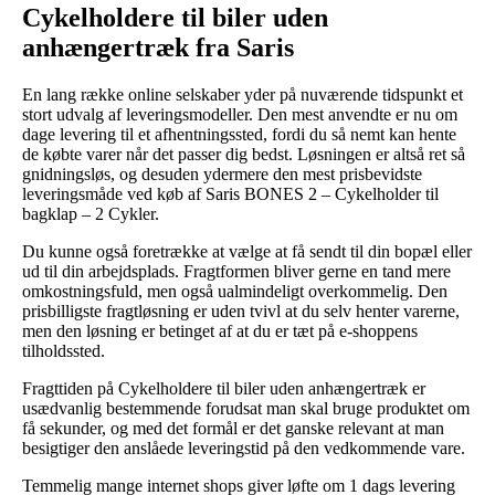
Cykelholdere til biler uden
anhængertræk fra Saris
En lang række online selskaber yder på nuværende tidspunkt et
stort udvalg af leveringsmodeller. Den mest anvendte er nu om
dage levering til et afhentningssted, fordi du så nemt kan hente
de købte varer når det passer dig bedst. Løsningen er altså ret så
gnidningsløs, og desuden ydermere den mest prisbevidste
leveringsmåde ved køb af Saris BONES 2 – Cykelholder til
bagklap – 2 Cykler.
Du kunne også foretrække at vælge at få sendt til din bopæl eller
ud til din arbejdsplads. Fragtformen bliver gerne en tand mere
omkostningsfuld, men også ualmindeligt overkommelig. Den
prisbilligste fragtløsning er uden tvivl at du selv henter varerne,
men den løsning er betinget af at du er tæt på e-shoppens
tilholdssted.
Fragttiden på Cykelholdere til biler uden anhængertræk er
usædvanlig bestemmende forudsat man skal bruge produktet om
få sekunder, og med det formål er det ganske relevant at man
besigtiger den anslåede leveringstid på den vedkommende vare.
Temmelig mange internet shops giver løfte om 1 dags levering