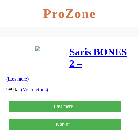
ProZone
Saris BONES
2 –
Cykelholder
(Læs mere)
til bagklap – 2
989
kr.
(Vis fragtpris)
Cykler
Læs mere »
Køb nu »