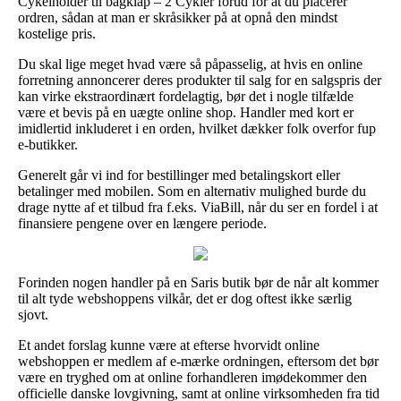
Cykelholder til bagklap – 2 Cykler forud for at du placerer
ordren, sådan at man er skråsikker på at opnå den mindst
kostelige pris.
Du skal lige meget hvad være så påpasselig, at hvis en online
forretning annoncerer deres produkter til salg for en salgspris der
kan virke ekstraordinært fordelagtig, bør det i nogle tilfælde
være et bevis på en uægte online shop. Handler med kort er
imidlertid inkluderet i en orden, hvilket dækker folk overfor fup
e-butikker.
Generelt går vi ind for bestillinger med betalingskort eller
betalinger med mobilen. Som en alternativ mulighed burde du
drage nytte af et tilbud fra f.eks. ViaBill, når du ser en fordel i at
finansiere pengene over en længere periode.
Forinden nogen handler på en Saris butik bør de når alt kommer
til alt tyde webshoppens vilkår, det er dog oftest ikke særlig
sjovt.
Et andet forslag kunne være at efterse hvorvidt online
webshoppen er medlem af e-mærke ordningen, eftersom det bør
være en tryghed om at online forhandleren imødekommer den
officielle danske lovgivning, samt at online virksomheden fra tid