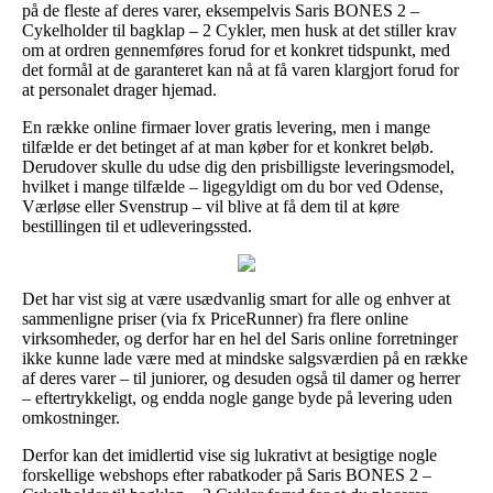
på de fleste af deres varer, eksempelvis Saris BONES 2 –
Cykelholder til bagklap – 2 Cykler, men husk at det stiller krav
om at ordren gennemføres forud for et konkret tidspunkt, med
det formål at de garanteret kan nå at få varen klargjort forud for
at personalet drager hjemad.
En række online firmaer lover gratis levering, men i mange
tilfælde er det betinget af at man køber for et konkret beløb.
Derudover skulle du udse dig den prisbilligste leveringsmodel,
hvilket i mange tilfælde – ligegyldigt om du bor ved Odense,
Værløse eller Svenstrup – vil blive at få dem til at køre
bestillingen til et udleveringssted.
Det har vist sig at være usædvanlig smart for alle og enhver at
sammenligne priser (via fx PriceRunner) fra flere online
virksomheder, og derfor har en hel del Saris online forretninger
ikke kunne lade være med at mindske salgsværdien på en række
af deres varer – til juniorer, og desuden også til damer og herrer
– eftertrykkeligt, og endda nogle gange byde på levering uden
omkostninger.
Derfor kan det imidlertid vise sig lukrativt at besigtige nogle
forskellige webshops efter rabatkoder på Saris BONES 2 –