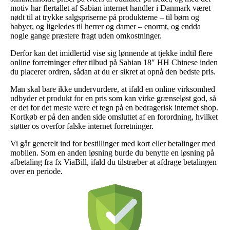
motiv har flertallet af Sabian internet handler i Danmark været
nødt til at trykke salgspriserne på produkterne – til børn og
babyer, og ligeledes til herrer og damer – enormt, og endda
nogle gange præstere fragt uden omkostninger.
Derfor kan det imidlertid vise sig lønnende at tjekke indtil flere
online forretninger efter tilbud på Sabian 18″ HH Chinese inden
du placerer ordren, sådan at du er sikret at opnå den bedste pris.
Man skal bare ikke undervurdere, at ifald en online virksomhed
udbyder et produkt for en pris som kan virke grænseløst god, så
er det for det meste være et tegn på en bedragerisk internet shop.
Kortkøb er på den anden side omsluttet af en forordning, hvilket
støtter os overfor falske internet forretninger.
Vi går generelt ind for bestillinger med kort eller betalinger med
mobilen. Som en anden løsning burde du benytte en løsning på
afbetaling fra fx ViaBill, ifald du tilstræber at afdrage betalingen
over en periode.