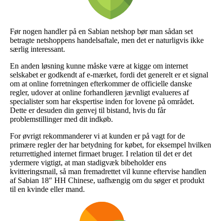
Før nogen handler på en Sabian netshop bør man sådan set
betragte netshoppens handelsaftale, men det er naturligvis ikke
særlig interessant.
En anden løsning kunne måske være at kigge om internet
selskabet er godkendt af e-mærket, fordi det generelt er et signal
om at online forretningen efterkommer de officielle danske
regler, udover at online forhandleren jævnligt evalueres af
specialister som har ekspertise inden for lovene på området.
Dette er desuden din genvej til bistand, hvis du får
problemstillinger med dit indkøb.
For øvrigt rekommanderer vi at kunden er på vagt for de
primære regler der har betydning for købet, for eksempel hvilken
returrettighed internet firmaet bruger. I relation til det er det
ydermere vigtigt, at man stadigvæk bibeholder ens
kvitteringsmail, så man fremadrettet vil kunne eftervise handlen
af Sabian 18″ HH Chinese, uafhængig om du søger et produkt
til en kvinde eller mand.