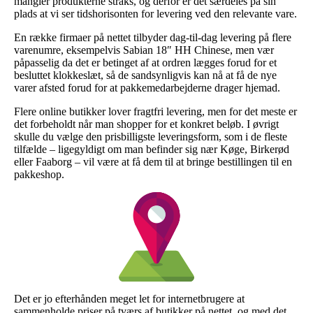
mangler produkterne straks, og derfor er det særdeles på sin
plads at vi ser tidshorisonten for levering ved den relevante vare.
En række firmaer på nettet tilbyder dag-til-dag levering på flere
varenumre, eksempelvis Sabian 18″ HH Chinese, men vær
påpasselig da det er betinget af at ordren lægges forud for et
besluttet klokkeslæt, så de sandsynligvis kan nå at få de nye
varer afsted forud for at pakkemedarbejderne drager hjemad.
Flere online butikker lover fragtfri levering, men for det meste er
det forbeholdt når man shopper for et konkret beløb. I øvrigt
skulle du vælge den prisbilligste leveringsform, som i de fleste
tilfælde – ligegyldigt om man befinder sig nær Køge, Birkerød
eller Faaborg – vil være at få dem til at bringe bestillingen til en
pakkeshop.
Det er jo efterhånden meget let for internetbrugere at
sammenholde priser på tværs af butikker på nettet, og med det