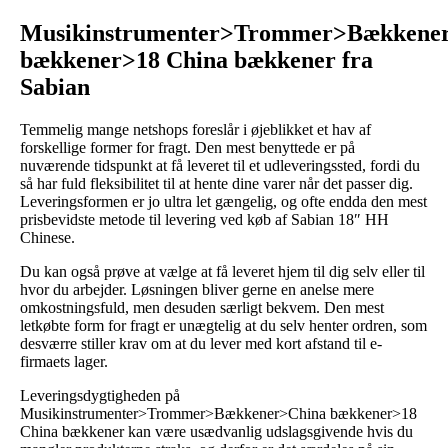
Musikinstrumenter>Trommer>Bækkene
bækkener>18 China bækkener fra
Sabian
Temmelig mange netshops foreslår i øjeblikket et hav af
forskellige former for fragt. Den mest benyttede er på
nuværende tidspunkt at få leveret til et udleveringssted, fordi du
så har fuld fleksibilitet til at hente dine varer når det passer dig.
Leveringsformen er jo ultra let gængelig, og ofte endda den mest
prisbevidste metode til levering ved køb af Sabian 18″ HH
Chinese.
Du kan også prøve at vælge at få leveret hjem til dig selv eller til
hvor du arbejder. Løsningen bliver gerne en anelse mere
omkostningsfuld, men desuden særligt bekvem. Den mest
letkøbte form for fragt er unægtelig at du selv henter ordren, som
desværre stiller krav om at du lever med kort afstand til e-
firmaets lager.
Leveringsdygtigheden på
Musikinstrumenter>Trommer>Bækkener>China bækkener>18
China bækkener kan være usædvanlig udslagsgivende hvis du