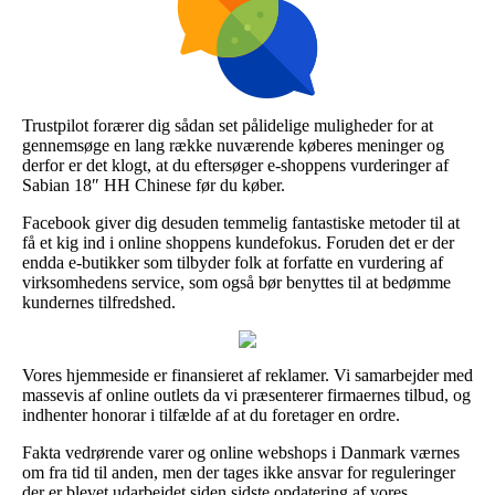
Trustpilot forærer dig sådan set pålidelige muligheder for at
gennemsøge en lang række nuværende køberes meninger og
derfor er det klogt, at du eftersøger e-shoppens vurderinger af
Sabian 18″ HH Chinese før du køber.
Facebook giver dig desuden temmelig fantastiske metoder til at
få et kig ind i online shoppens kundefokus. Foruden det er der
endda e-butikker som tilbyder folk at forfatte en vurdering af
virksomhedens service, som også bør benyttes til at bedømme
kundernes tilfredshed.
Vores hjemmeside er finansieret af reklamer. Vi samarbejder med
massevis af online outlets da vi præsenterer firmaernes tilbud, og
indhenter honorar i tilfælde af at du foretager en ordre.
Fakta vedrørende varer og online webshops i Danmark værnes
om fra tid til anden, men der tages ikke ansvar for reguleringer
der er blevet udarbejdet siden sidste opdatering af vores