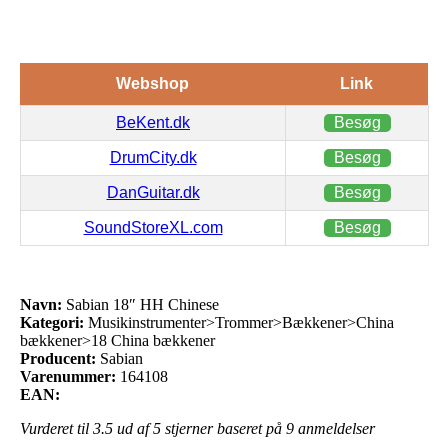
Webshop
Link
BeKent.dk
Besøg
DrumCity.dk
Besøg
DanGuitar.dk
Besøg
SoundStoreXL.com
Besøg
Navn:
Sabian 18″ HH Chinese
Kategori:
Musikinstrumenter>Trommer>Bækkener>China
bækkener>18 China bækkener
Producent:
Sabian
Varenummer:
164108
EAN:
Vurderet til
3.5
ud af 5 stjerner baseret på
9
anmeldelser