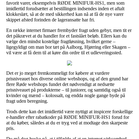
favorit varer, eksempelvis RØDE MINIFUR-HS1, men som
imidlertid forudsætter at bestillingen indsendes inden et aftalt
klokkeslæt, så at de med sikkerhed kan nå at få de nye varer
skippet afsted forinden de lageransatte har fri.
En række internet firmaer frembyder fragt uden gebyr, men tit er
det påkrævet at du handler for et fastslået beløb. Ellers kan du
vælge den mindst kostelige fragtløsning, hvilket gerne –
ligegyldigt om man bor tæt på Aalborg, Hjørring eller Skagen –
vil være at få dem til at køre din ordre til et udleveringssted.
Det er jo meget fremkommeligt for købere at vurdere
prisniveauet hos diverse online webshops, og af den grund har
flere Røde webshops fundet det nødvendigt at nedsætte
prisniveauet på produkterne – til juniorer, og samtidig også til
kvinder og mænd – kolossalt, og endda nogle gange byde på
fragt uden beregning.
Trods dette kan det imidlertid være nyttigt at inspicere forskellige
e-handler efter rabatkoder på RØDE MINIFUR-HS1 forud for
at du køber, således at du er tryg ved at modtage den skarpeste
pris.
Du må dog huske på, at i tilfælde af at en internet virksomhed