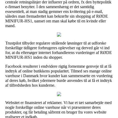
centrale retningslinjer der influerer på ordren, fx den byttepolitik
e-firmaet benytter. I den sammenhæng er det samtidig
essesentielt, at man stadig gemmer ens kvittering på e-mail,
således man fremadrettet kan bekræfte sin shopping af RØDE
MINIFUR-HS1, uanset om man skal købe til en kvinde eller
mand.
Trustpilot tilbyder regulære strålende løsninger til at udforske
forskellige tidligere forbrugeres oplevelser og derved går vi ind
for, at du eftersøger internet forhandlerens vurderinger af RØDE
MINIFUR-HS1 inden du shopper.
Facebook resulterer i endvidere rigtig fornemme genveje til at få
indtryk af online butikkens popularitet. Tilmed ses mange online
varehuse i Danmark hvor kunder kan sammensætte en vurdering
af deres køb, hvilket ydermere burde anvendes til at få et indtryk
af tilfredsheden hos kunderne.
Websitet er finansieret af reklamer. Vi har et tæt samarbejde med
nogle forskellige online varehuse når vi præsenterer deres
produkter, og får betaling såfremt en bruger fra vores website
realiserer et indkøb.