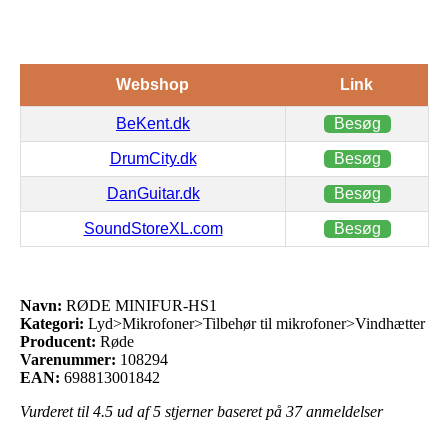
Webshop
Link
BeKent.dk
Besøg
DrumCity.dk
Besøg
DanGuitar.dk
Besøg
SoundStoreXL.com
Besøg
Navn:
RØDE MINIFUR-HS1
Kategori:
Lyd>Mikrofoner>Tilbehør til mikrofoner>Vindhætter
Producent:
Røde
Varenummer:
108294
EAN:
698813001842
Vurderet til
4.5
ud af 5 stjerner baseret på
37
anmeldelser