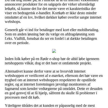
annoncerer produkter for en salgspris der virker uforståeligt
letkøbt, så kunne det for det meste være et karakteristika der
viser en bedragerisk e-handler. Kortkøb er ikke desto mindre
omsluttet af en lov, hvilket dækker køber overfor uægte internet
webshops.
Generelt går vi ind for betalinger med kort eller mobilbetaling.
Som en anden løsning bør du vælge en afdragsløsning som
f.eks. ViaBill, forudsat du ser en fordel i at dække betalingen
over en periode.
Inden folk køber på en Røde e-shop bør de altid løbe igennem
netshoppens vilkår, dog er det bare et omfattende projekt.
Alternativet kunne derfor være at se hvorvidt internet
webshoppen er verificeret af e-mærket, eftersom det bør være en
tryghed om at internet webshoppen respekterer de opstillede
regler, og at internet forretningen jævnligt monitoreres af
fagmænd som kender vedtægterne på området. Dette er desuden
en god genvej til at få hjælp, såfremt du skulle få problemer i
processen med dit køb.
Yderligere tilrådes det at kunden er påpasselig med de mest