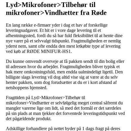
Lyd>Mikrofoner>Tilbehør til
mikrofoner>Vindhætter fra Røde
En lang række e-firmaer yder i dag et hav af forskellige
leveringsudgaver. Et hit er i vore dage levering til et
afhentningssted, fordi du så har fuld fleksibilitet til at hente dine
nye varer på et selvvalgt tidspunkt. Fragtmuligheden er nemlig
yderst nem, samt ofte endda den mest letkøbte type af levering
ved køb af RØDE MINIFUR-HS1.
Du kunne omvendt overveje at få pakken sendt til din bolig eller
til adressen hvor du arbejder. Fragtmuligheden bliver typisk et
hak mere omkostningsfuld, men endda ualmindeligt ligetil. Den
billigste slags levering vil dog altid vise sig at være at du selv
henter pakken, som dog forudsætter at du er i kort afstand af
netshoppens hjemsted.
Fragttiden på Lyd>Mikrofoner>Tilbehør til
mikrofoner>Vindhætter er selvfølgelig meget central såfremt du
mangler varerne lige om lidt, så med det formål er det særdeles
på sin plads at man tjekker det forventede leveringstidspunkt ved
det pågældende produkt.
Adskillige forhandlere på nettet byder på 1 dags fragt på deres