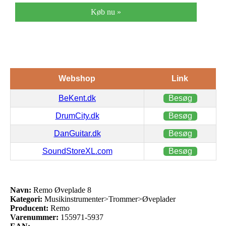
Køb nu »
Webshop
Link
BeKent.dk
Besøg
DrumCity.dk
Besøg
DanGuitar.dk
Besøg
SoundStoreXL.com
Besøg
Navn:
Remo Øveplade 8
Kategori:
Musikinstrumenter>Trommer>Øveplader
Producent:
Remo
Varenummer:
155971-5937