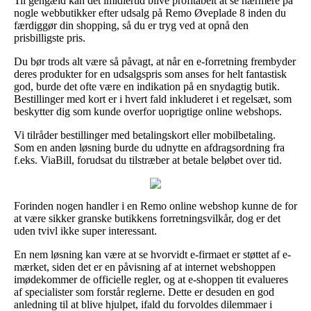
Til gengæld kan det imidlertid blive profitabelt at se nærmere på
nogle webbutikker efter udsalg på Remo Øveplade 8 inden du
færdiggør din shopping, så du er tryg ved at opnå den
prisbilligste pris.
Du bør trods alt være så påvagt, at når en e-forretning frembyder
deres produkter for en udsalgspris som anses for helt fantastisk
god, burde det ofte være en indikation på en snydagtig butik.
Bestillinger med kort er i hvert fald inkluderet i et regelsæt, som
beskytter dig som kunde overfor uoprigtige online webshops.
Vi tilråder bestillinger med betalingskort eller mobilbetaling.
Som en anden løsning burde du udnytte en afdragsordning fra
f.eks. ViaBill, forudsat du tilstræber at betale beløbet over tid.
Forinden nogen handler i en Remo online webshop kunne de for
at være sikker granske butikkens forretningsvilkår, dog er det
uden tvivl ikke super interessant.
En nem løsning kan være at se hvorvidt e-firmaet er støttet af e-
mærket, siden det er en påvisning af at internet webshoppen
imødekommer de officielle regler, og at e-shoppen tit evalueres
af specialister som forstår reglerne. Dette er desuden en god
anledning til at blive hjulpet, ifald du forvoldes dilemmaer i