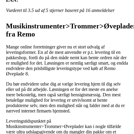
EAN:
Vurderet til
3.5
ud af 5 stjerner baseret på
16
anmeldelser
Musikinstrumenter>Trommer>Øveplade
fra Remo
Mange online forretninger giver nu et stort udvalg af
leveringsformer. En af de mest anvendte er p.t. levering til en
pakkeshop, fordi du på den måde nemt kan hente ordren når der
er mulighed for det. Løsningen er nemlig særligt smart, og endda
endvidere den prisbilligste leveringstype ved køb af Remo
Øveplade 8.
Du bør endvidere udse dig at vælge levering hjem til dig selv
eller ud på dit arbejde. Løsningen er for det meste en anelse
mere bekostelig, men også særligt hensigtsmæssig. Den mest
betalelige mulighed for levering er utvivlsomt at hente
produkterne selv, men den mulighed står og falder med at du er
nærved internet firmaets hjemsted.
Leveringstidspunktet på
Musikinstrumenter>Trommer>Øveplader kan i nogle tilfælde
være ultra udslagsgivende om du mangler din pakke om et