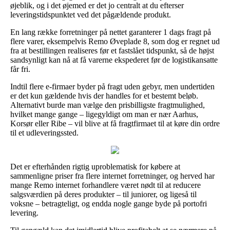
øjeblik, og i det øjemed er det jo centralt at du efterser
leveringstidspunktet ved det pågældende produkt.
En lang række forretninger på nettet garanterer 1 dags fragt på
flere varer, eksempelvis Remo Øveplade 8, som dog er regnet ud
fra at bestillingen realiseres før et fastslået tidspunkt, så de højst
sandsynligt kan nå at få varerne ekspederet før de logistikansatte
får fri.
Indtil flere e-firmaer byder på fragt uden gebyr, men undertiden
er det kun gældende hvis der handles for et bestemt beløb.
Alternativt burde man vælge den prisbilligste fragtmulighed,
hvilket mange gange – ligegyldigt om man er nær Aarhus,
Korsør eller Ribe – vil blive at få fragtfirmaet til at køre din ordre
til et udleveringssted.
Det er efterhånden rigtig uproblematisk for købere at
sammenligne priser fra flere internet forretninger, og herved har
mange Remo internet forhandlere været nødt til at reducere
salgsværdien på deres produkter – til juniorer, og ligeså til
voksne – betragteligt, og endda nogle gange byde på portofri
levering.