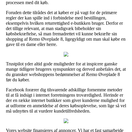
processen med dit køb.
Foruden dette tilrådes det at køber er på vagt for de primære
regler der kan spille ind i forbindelse med bestillingen,
eksempelvis hvilken returrettighed e-butikken bruger. Derfor er
det tillige relevant, at man stadigvæk bibeholder sin
købsbekræftelse, så man fremadrettet vil kunne bekræfte sin
shopping af Remo Øveplade 8, ligegyldigt om man skal købe en
gave til en dame eller herre.
Trustpilot yder altid gode muligheder for at inspicere ganske
mange tidligere brugeres synspunkter og derved anbefales det, at
du gransker webshoppens bedømmelser af Remo Øveplade 8
før du køber.
Facebook forærer dig tilsvarende adskillige fornemme metoder
til at få indsigt i internet forretningens troværdighed. Herinde er
der en række internet butikker som giver kunderne mulighed for
at udforme en anmeldelse af deres købsoplevelse, som lige så vel
må udnyttes til at vurdere kundetilfredsheden.
Vores website finansieres af annoncer. Vi har et fast samarbejde