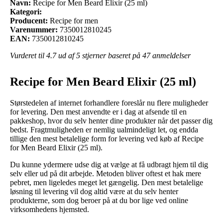
Navn:
Recipe for Men Beard Elixir (25 ml)
Kategori:
Producent:
Recipe for men
Varenummer:
7350012810245
EAN:
7350012810245
Vurderet til
4.7
ud af 5 stjerner baseret på
47
anmeldelser
Recipe for Men Beard Elixir (25 ml)
Størstedelen af internet forhandlere foreslår nu flere muligheder
for levering. Den mest anvendte er i dag at afsende til en
pakkeshop, hvor du selv henter dine produkter når det passer dig
bedst. Fragtmuligheden er nemlig ualmindeligt let, og endda
tillige den mest betalelige form for levering ved køb af Recipe
for Men Beard Elixir (25 ml).
Du kunne ydermere udse dig at vælge at få udbragt hjem til dig
selv eller ud på dit arbejde. Metoden bliver oftest et hak mere
pebret, men ligeledes meget let gængelig. Den mest betalelige
løsning til levering vil dog altid være at du selv henter
produkterne, som dog beroer på at du bor lige ved online
virksomhedens hjemsted.