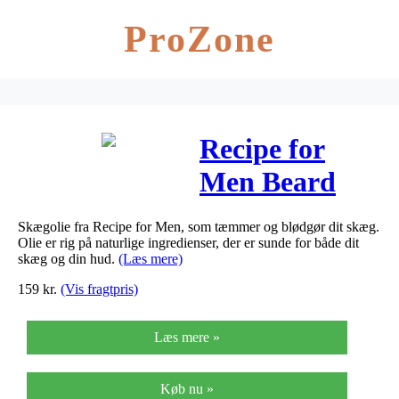
ProZone
Recipe for
Men Beard
Elixir (25 ml)
Skægolie fra Recipe for Men, som tæmmer og blødgør dit skæg.
Olie er rig på naturlige ingredienser, der er sunde for både dit
skæg og din hud.
(Læs mere)
159
kr.
(Vis fragtpris)
Læs mere »
Køb nu »