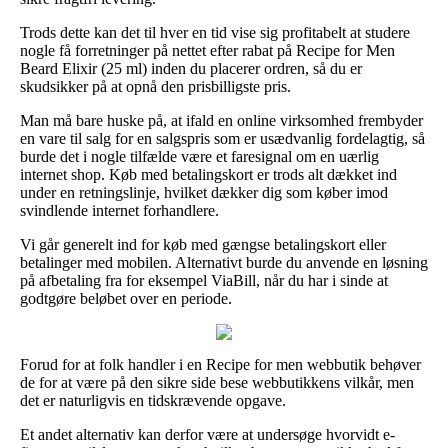
Trods dette kan det til hver en tid vise sig profitabelt at studere
nogle få forretninger på nettet efter rabat på Recipe for Men
Beard Elixir (25 ml) inden du placerer ordren, så du er
skudsikker på at opnå den prisbilligste pris.
Man må bare huske på, at ifald en online virksomhed frembyder
en vare til salg for en salgspris som er usædvanlig fordelagtig, så
burde det i nogle tilfælde være et faresignal om en uærlig
internet shop. Køb med betalingskort er trods alt dækket ind
under en retningslinje, hvilket dækker dig som køber imod
svindlende internet forhandlere.
Vi går generelt ind for køb med gængse betalingskort eller
betalinger med mobilen. Alternativt burde du anvende en løsning
på afbetaling fra for eksempel ViaBill, når du har i sinde at
godtgøre beløbet over en periode.
Forud for at folk handler i en Recipe for men webbutik behøver
de for at være på den sikre side bese webbutikkens vilkår, men
det er naturligvis en tidskrævende opgave.
Et andet alternativ kan derfor være at undersøge hvorvidt e-