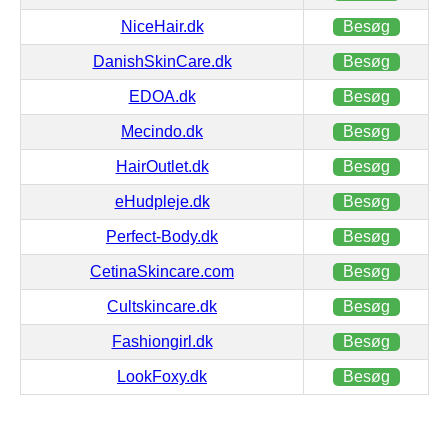
NiceHair.dk
Besøg
DanishSkinCare.dk
Besøg
EDOA.dk
Besøg
Mecindo.dk
Besøg
HairOutlet.dk
Besøg
eHudpleje.dk
Besøg
Perfect-Body.dk
Besøg
CetinaSkincare.com
Besøg
Cultskincare.dk
Besøg
Fashiongirl.dk
Besøg
LookFoxy.dk
Besøg