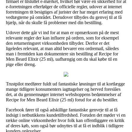
firmaet er tilsluttet e-mærket, hvilket bør være en sikkerhed for at
e-forretningen efterfølger de officielle regler, udover at internet
forretningen tit besigtiges af jurister der har meget erfaring med
vedtægterne på området. Derudover tilbydes du genvej til at få
hjælp, når du skulle få problemer med din bestilling.
Udover dette går vi ind for at man er opmærksom på de mest
relevante regler der kan influere på ordren, som for eksempel
den returneringsret virksomheden tilbyder. Derfor er det
ligeledes relevant, at man altid bevarer ens ordremail, således
man i fremtiden kan dokumentere sin bestilling af Recipe for
Men Beard Elixir (25 ml), uafhængig om du skal købe til en
pige eller dreng.
Trustpilot medfører fuldt ud fantastiske løsninger til at kortlægge
mange tidligere konsumenters iagttagelser og herved foreslåes
det, at du gennemsøger internet webshoppens bedømmelser af
Recipe for Men Beard Elixir (25 ml) forud for at du bestiller.
Facebook fører til også adskillige fantastiske genveje til at få
indsigt i netbutikkens kundetilfredshed. Foruden det møder vi en
række online virksomheder hvor folk kan offentliggøre en kritik
af deres køb, som også bør udnyttes til at få et indblik i tidligere
kunders oplevelser.