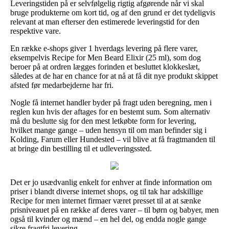
Leveringstiden på er selvfølgelig rigtig afgørende når vi skal
bruge produkterne om kort tid, og af den grund er det tydeligvis
relevant at man efterser den estimerede leveringstid for den
respektive vare.
En række e-shops giver 1 hverdags levering på flere varer,
eksempelvis Recipe for Men Beard Elixir (25 ml), som dog
beroer på at ordren lægges forinden et besluttet klokkeslæt,
således at de har en chance for at nå at få dit nye produkt skippet
afsted før medarbejderne har fri.
Nogle få internet handler byder på fragt uden beregning, men i
reglen kun hvis der aftages for en bestemt sum. Som alternativ
må du beslutte sig for den mest letkøbte form for levering,
hvilket mange gange – uden hensyn til om man befinder sig i
Kolding, Farum eller Hundested – vil blive at få fragtmanden til
at bringe din bestilling til et udleveringssted.
Det er jo usædvanlig enkelt for enhver at finde information om
priser i blandt diverse internet shops, og til tak har adskillige
Recipe for men internet firmaer været presset til at at sænke
prisniveauet på en række af deres varer – til børn og babyer, men
også til kvinder og mænd – en hel del, og endda nogle gange
sikre fragtfri levering.