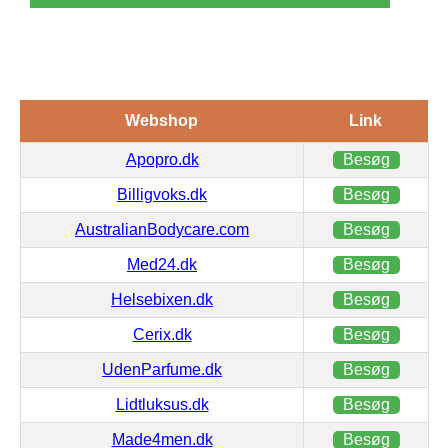
Webshop
Link
Apopro.dk
Besøg
Billigvoks.dk
Besøg
AustralianBodycare.com
Besøg
Med24.dk
Besøg
Helsebixen.dk
Besøg
Cerix.dk
Besøg
UdenParfume.dk
Besøg
Lidtluksus.dk
Besøg
Made4men.dk
Besøg