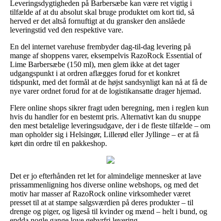
Leveringsdygtigheden på Barbersæbe kan være ret vigtig i
tilfælde af at du absolut skal bruge produktet om kort tid, så
herved er det altså fornuftigt at du gransker den anslåede
leveringstid ved den respektive vare.
En del internet varehuse frembyder dag-til-dag levering på
mange af shoppens varer, eksempelvis RazoRock Essential of
Lime Barbersæbe (150 ml), men glem ikke at det tager
udgangspunkt i at ordren aflægges forud for et konkret
tidspunkt, med det formål at de højst sandsynligt kan nå at få de
nye varer ordnet forud for at de logistikansatte drager hjemad.
Flere online shops sikrer fragt uden beregning, men i reglen kun
hvis du handler for en bestemt pris. Alternativt kan du snuppe
den mest betalelige leveringsudgave, der i de fleste tilfælde – om
man opholder sig i Helsingør, Lillerød eller Jyllinge – er at få
kørt din ordre til en pakkeshop.
Det er jo efterhånden ret let for almindelige mennesker at lave
prissammenligning hos diverse online webshops, og med det
motiv har masser af RazoRock online virksomheder været
presset til at at stampe salgsværdien på deres produkter – til
drenge og piger, og ligeså til kvinder og mænd – helt i bund, og
endda nogle gange love gebyrfri levering.