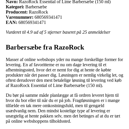
Navn:
RazoRock Essential of Lime Barbersæbe (150 ml)
Kategori:
Barbersæbe
Producent:
RazoRock
Varenummer:
680569341471
EAN:
680569341471
Vurderet til
4.9
ud af 5 stjerner baseret på
25
anmeldelser
Barbersæbe fra RazoRock
Masser af online webshops yder nu mange forskellige former for
levering. En af favoritterne er nu om dage levering til et
afhentningssted, hvor det er nemt for dig at hente de købte
produkter når det passer dig. Løsningen er nemlig virkelig let, og
oftest derudover den mest betalelige løsning til levering ved køb
af RazoRock Essential of Lime Barbersæbe (150 ml).
Du bør på samme måde planlægge at få ordren leveret hjem til
hvor du bor eller til når du er på job. Fragtløsningen er i mange
tilfælde en tak mere omkostningsfuld, men til gengæld
usædvanlig nem. Den mindst kostelige type af levering er
unægtelig at hente pakken selv, men det betinges af at du er tæt
på online webshoppens tilholdssted.