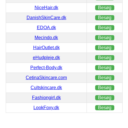
NiceHair.dk
Besøg
DanishSkinCare.dk
Besøg
EDOA.dk
Besøg
Mecindo.dk
Besøg
HairOutlet.dk
Besøg
eHudpleje.dk
Besøg
Perfect-Body.dk
Besøg
CetinaSkincare.com
Besøg
Cultskincare.dk
Besøg
Fashiongirl.dk
Besøg
LookFoxy.dk
Besøg