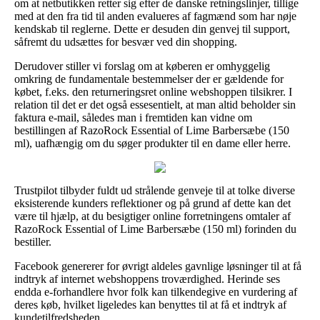
om at netbutikken retter sig efter de danske retningslinjer, tillige
med at den fra tid til anden evalueres af fagmænd som har nøje
kendskab til reglerne. Dette er desuden din genvej til support,
såfremt du udsættes for besvær ved din shopping.
Derudover stiller vi forslag om at køberen er omhyggelig
omkring de fundamentale bestemmelser der er gældende for
købet, f.eks. den returneringsret online webshoppen tilsikrer. I
relation til det er det også essesentielt, at man altid beholder sin
faktura e-mail, således man i fremtiden kan vidne om
bestillingen af RazoRock Essential of Lime Barbersæbe (150
ml), uafhængig om du søger produkter til en dame eller herre.
Trustpilot tilbyder fuldt ud strålende genveje til at tolke diverse
eksisterende kunders reflektioner og på grund af dette kan det
være til hjælp, at du besigtiger online forretningens omtaler af
RazoRock Essential of Lime Barbersæbe (150 ml) forinden du
bestiller.
Facebook genererer for øvrigt aldeles gavnlige løsninger til at få
indtryk af internet webshoppens troværdighed. Herinde ses
endda e-forhandlere hvor folk kan tilkendegive en vurdering af
deres køb, hvilket ligeledes kan benyttes til at få et indtryk af
kundetilfredsheden.