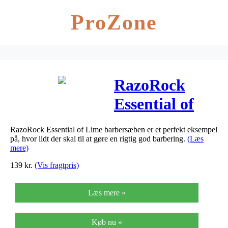
ProZone
RazoRock
Essential of
Lime
RazoRock Essential of Lime barbersæben er et perfekt eksempel
Barbersæbe
på, hvor lidt der skal til at gøre en rigtig god barbering.
(Læs
mere)
(150 ml)
139
kr.
(Vis fragtpris)
Læs mere »
Køb nu »