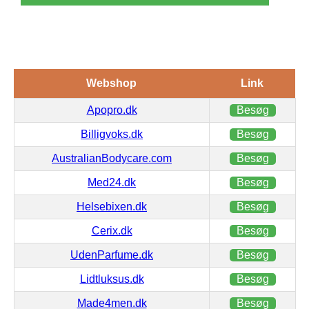
Webshop
Link
Apopro.dk
Besøg
Billigvoks.dk
Besøg
AustralianBodycare.com
Besøg
Med24.dk
Besøg
Helsebixen.dk
Besøg
Cerix.dk
Besøg
UdenParfume.dk
Besøg
Lidtluksus.dk
Besøg
Made4men.dk
Besøg