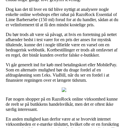
Dog kan det til hver en tid blive nyttigt at analysere nogle
enkelte online webshops efter rabat på RazoRock Essential of
Lime Barbersæbe (150 ml) forud for at du handler, sådan at du
er velinformeret til at få den mindst kostelige pris.
Du bør trods alt være så påvagt, at hvis en forretning på nettet
afhænder bedst i test varer for en pris der anses for mystisk
tiltalende, kunne det i nogle tilfælde være en varsel om en
bedragerisk webbutik. Kortbestillinger er trods alt omfavnet af
en regel, der bistår kunden overfor falske e-butikker.
Vi går generelt ind for køb med betalingskort eller MobilePay.
Som en alternativ mulighed bør du drage fordel af en
afdragsløsning som f.eks. ViaBill, når du ser en fordel i at
finansiere regningen over et længere tidsrum.
Før nogen shopper på en RazoRock online virksomhed kunne
de reelt se på butikkens handelsvilkår, men det er oftest ikke
særlig interessant.
En anden mulighed kan derfor være at se hvorvidt internet
virksomheden er e-mærke tilsluttet, hvilket ofte er en forsikring