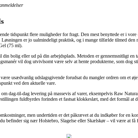
anmeldelser
ls
nde tidspunkt flere muligheder for fragt. Den mest benyttede er i vore d
det. Løsningen er jo ualmindeligt praktisk, og i mange tilfælde tilmed de
el (75 ml).
til din bolig eller ud på din arbejdsplads. Metoden er gennemsnitligt en
gsmanér vil dog utvivlsomt være selv at hente produkterne, som dog sti
e være usædvanlig udslagsgivende forudsat du mangler ordren om et øjeb
dspunkt ved den aktuelle vare.
ti om dag-til-dag levering på massevis af varer, eksempelvis Raw Natur
llingen fuldbyrdes forinden et fastsat klokkeslæt, med det formål at de 
 omkostninger, men undertiden er det påkrævet at du indkøber for en ko
du befinder sig nær Holstebro, Slagelse eller Skælskør – vil være at få fra