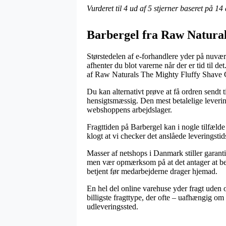
Vurderet til
4
ud af 5 stjerner baseret på
14
Barbergel fra Raw Natura
Størstedelen af e-forhandlere yder på nuvære
afhenter du blot varerne når der er tid til 
af Raw Naturals The Mighty Fluffy Shave G
Du kan alternativt prøve at få ordren sendt 
hensigtsmæssig. Den mest betalelige leverin
webshoppens arbejdslager.
Fragttiden på Barbergel kan i nogle tilfæld
klogt at vi checker det anslåede leveringsti
Masser af netshops i Danmark stiller garan
men vær opmærksom på at det antager at besti
betjent før medarbejderne drager hjemad.
En hel del online varehuse yder fragt uden
billigste fragttype, der ofte – uafhængig om 
udleveringssted.