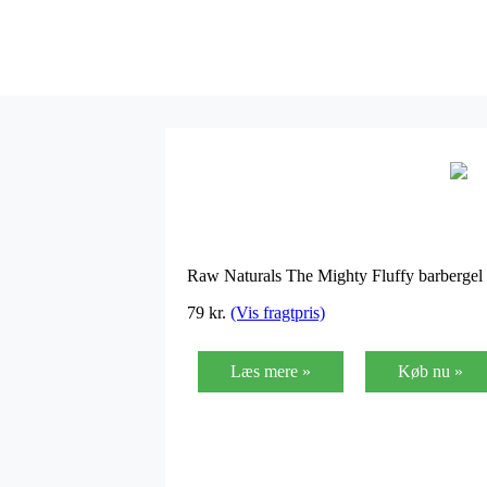
Raw Naturals The Mighty Fluffy barbergel g
79
kr.
(Vis fragtpris)
Læs mere »
Køb nu »