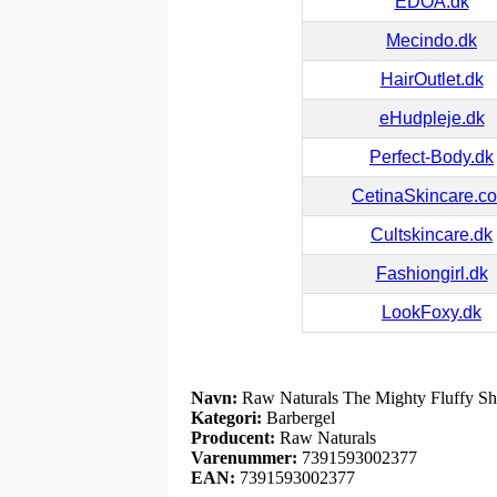
EDOA.dk
Mecindo.dk
HairOutlet.dk
eHudpleje.dk
Perfect-Body.dk
CetinaSkincare.c
Cultskincare.dk
Fashiongirl.dk
LookFoxy.dk
Navn:
Raw Naturals The Mighty Fluffy Sh
Kategori:
Barbergel
Producent:
Raw Naturals
Varenummer:
7391593002377
EAN:
7391593002377