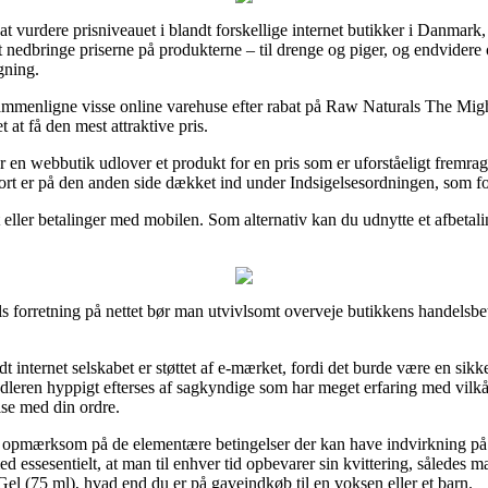
 at vurdere prisniveauet i blandt forskellige internet butikker i Danmark
 nedbringe priserne på produkterne – til drenge og piger, og endvidere 
gning.
 sammenligne visse online varehuse efter rabat på Raw Naturals The Mig
 at få den mest attraktive pris.
en webbutik udlover et produkt for en pris som er uforståeligt fremrag
ort er på den anden side dækket ind under Indsigelsesordningen, som fo
eller betalinger med mobilen. Som alternativ kan du udnytte et afbetali
s forretning på nettet bør man utvivlsomt overveje butikkens handelsbet
 internet selskabet er støttet af e-mærket, fordi det burde være en sikk
handleren hyppigt efterses af sagkyndige som har meget erfaring med vilkå
lse med din ordre.
r opmærksom på de elementære betingelser der kan have indvirkning på 
lmed essesentielt, at man til enhver tid opbevarer sin kvittering, sålede
l (75 ml), hvad end du er på gaveindkøb til en voksen eller et barn.