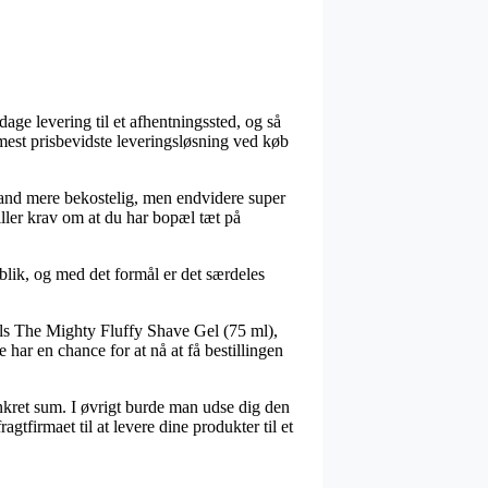
age levering til et afhentningssted, og så
n mest prisbevidste leveringsløsning ved køb
 tand mere bekostelig, men endvidere super
ller krav om at du har bopæl tæt på
lik, og med det formål er det særdeles
als The Mighty Fluffy Shave Gel (75 ml),
har en chance for at nå at få bestillingen
nkret sum. I øvrigt burde man udse dig den
gtfirmaet til at levere dine produkter til et