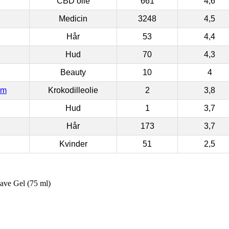
CBD olie
661
4,6
Medicin
3248
4,5
Hår
53
4,4
Hud
70
4,3
Beauty
10
4
om
Krokodilleolie
2
3,8
Hud
1
3,7
Hår
173
3,7
Kvinder
51
2,5
ave Gel (75 ml)