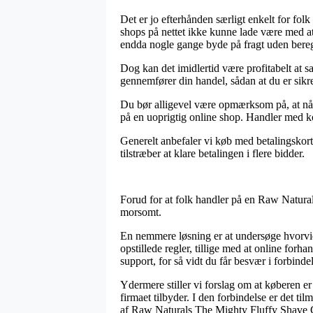
Det er jo efterhånden særligt enkelt for folk
shops på nettet ikke kunne lade være med at
endda nogle gange byde på fragt uden bere
Dog kan det imidlertid være profitabelt at
gennemfører din handel, sådan at du er sikret
Du bør alligevel være opmærksom på, at når 
på en uoprigtig online shop. Handler med k
Generelt anbefaler vi køb med betalingskort 
tilstræber at klare betalingen i flere bidder.
Forud for at folk handler på en Raw Natural
morsomt.
En nemmere løsning er at undersøge hvorvidt
opstillede regler, tillige med at online for
support, for så vidt du får besvær i forbinde
Ydermere stiller vi forslag om at køberen e
firmaet tilbyder. I den forbindelse er det ti
af Raw Naturals The Mighty Fluffy Shave Ge