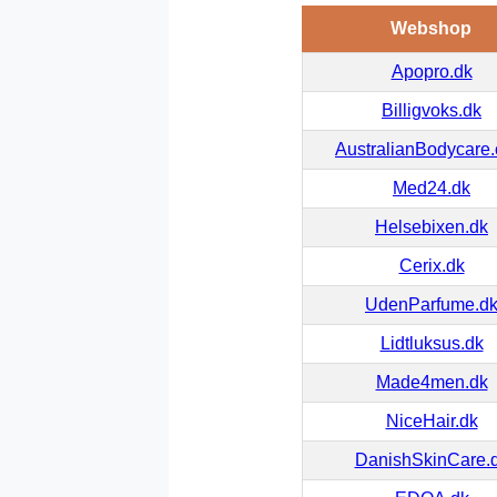
Webshop
Apopro.dk
Billigvoks.dk
AustralianBodycare
Med24.dk
Helsebixen.dk
Cerix.dk
UdenParfume.d
Lidtluksus.dk
Made4men.dk
NiceHair.dk
DanishSkinCare.