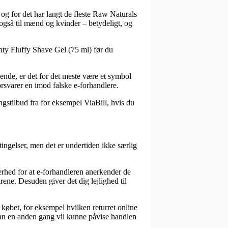
, og for det har langt de fleste Raw Naturals
også til mænd og kvinder – betydeligt, og
hty Fluffy Shave Gel (75 ml) før du
ende, er det for det meste være et symbol
rsvarer en imod falske e-forhandlere.
ngstilbud fra for eksempel ViaBill, hvis du
ingelser, men det er undertiden ikke særlig
erhed for at e-forhandleren anerkender de
rene. Desuden giver det dig lejlighed til
købet, for eksempel hvilken returret online
s man en anden gang vil kunne påvise handlen