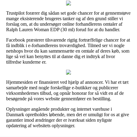
Trustpilot forærer dig sådan set gode chancer for at gennemstøve
mange eksisterende brugeres tanker og af den grund stiller vi
forslag om, at du undersøger online forhandlerens omtaler af
Ralph Lauren Woman EDP (30 ml) forud for at du handler.
Facebook præsterer tilsvarende rigtig fortræffelige chancer for at
få indblik i e-forhandlerens troværdighed. Tilmed ser vi nogle
netshops hvor du kan sammensætte en omtale af deres køb, som
lige så vel kan benyttes til at danne dig et indtryk af hvor
tilfredse kunderne er.
Hjemmesiden er finansieret ved hjælp af annoncer. Vi har et tæt
samarbejde med nogle forskellige e-butikker og publicerer
virksomhedernes tilbud, og opnår honorar for så vidt en af de
besøgende på vores website gennemfører en bestilling.
Oplysninger angående produkter og internet varehuse i
Danmark opretholdes løbende, men det er umuligt for os at give
garantier imod ændringer der er iværksat siden nyligste
opdatering af websitets oplysninger.