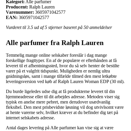
Kategori:
Alle parfumer
Producent:
Ralph Lauren
Varenummer:
3605971042577
EAN:
3605971042577
Vurderet til
3.5
ud af 5 stjerner baseret på
50
anmeldelser
Alle parfumer fra Ralph Lauren
Temmelig mange online selskaber foreslår i dag mange
forskellige fragttyper. En af de populære er efterhånden at få
leveret til et afhentningssted, hvor du så selv henter de bestilte
varer på et valgfrit tidspunkt. Muligheden er nemlig ultra
gnidningsløs, samt i mange tilfælde tilmed den mest letkøbte
leveringsversion ved køb af Ralph Lauren Woman EDP (30 ml).
Du burde ligeledes udse dig at få produkterne leveret til din
hjemmeadresse eller til dit arbejdes adresse. Metoden viser sig
typisk en anelse mere pebret, men derudover usædvanlig
fleksibel. Den mest prisbevidste løsning vil dog utvivlsomt være
at hente varerne selv, hvilket kræver at du befinder dig tæt på
internet selskabets adresse.
Antal dages levering på Alle parfumer kan vise sig at være