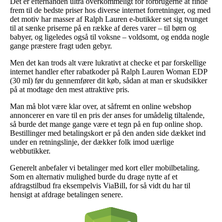
Det er efterhånden ultra overkommeligt for forbrugerne at finde
frem til de bedste priser hos diverse internet forretninger, og med
det motiv har masser af Ralph Lauren e-butikker set sig tvunget
til at sænke priserne på en række af deres varer – til børn og
babyer, og ligeledes også til voksne – voldsomt, og endda nogle
gange præstere fragt uden gebyr.
Men det kan trods alt være lukrativt at checke et par forskellige
internet handler efter rabatkoder på Ralph Lauren Woman EDP
(30 ml) før du gennemfører dit køb, sådan at man er skudsikker
på at modtage den mest attraktive pris.
Man må blot være klar over, at såfremt en online webshop
annoncerer en vare til en pris der anses for umådelig tiltalende,
så burde det mange gange være et tegn på en fup online shop.
Bestillinger med betalingskort er på den anden side dækket ind
under en retningslinje, der dækker folk imod uærlige
webbutikker.
Generelt anbefaler vi betalinger med kort eller mobilbetaling.
Som en alternativ mulighed burde du drage nytte af et
afdragstilbud fra eksempelvis ViaBill, for så vidt du har til
hensigt at afdrage betalingen senere.