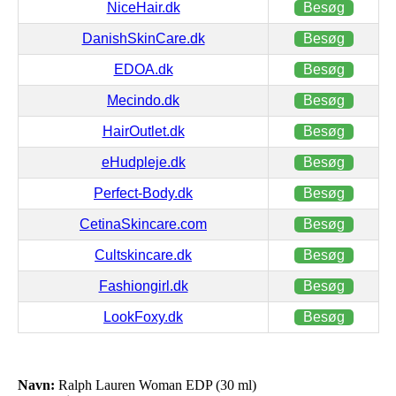
NiceHair.dk
Besøg
DanishSkinCare.dk
Besøg
EDOA.dk
Besøg
Mecindo.dk
Besøg
HairOutlet.dk
Besøg
eHudpleje.dk
Besøg
Perfect-Body.dk
Besøg
CetinaSkincare.com
Besøg
Cultskincare.dk
Besøg
Fashiongirl.dk
Besøg
LookFoxy.dk
Besøg
Navn:
Ralph Lauren Woman EDP (30 ml)