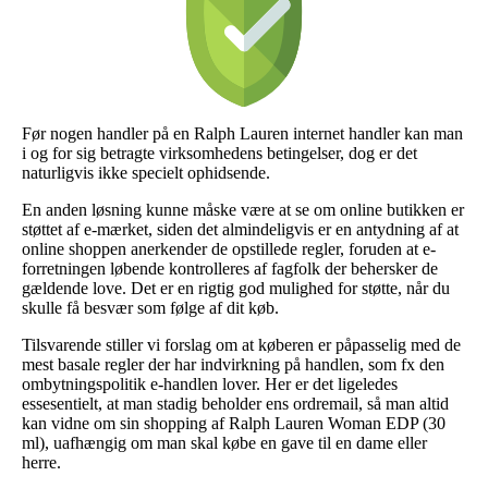
Før nogen handler på en Ralph Lauren internet handler kan man
i og for sig betragte virksomhedens betingelser, dog er det
naturligvis ikke specielt ophidsende.
En anden løsning kunne måske være at se om online butikken er
støttet af e-mærket, siden det almindeligvis er en antydning af at
online shoppen anerkender de opstillede regler, foruden at e-
forretningen løbende kontrolleres af fagfolk der behersker de
gældende love. Det er en rigtig god mulighed for støtte, når du
skulle få besvær som følge af dit køb.
Tilsvarende stiller vi forslag om at køberen er påpasselig med de
mest basale regler der har indvirkning på handlen, som fx den
ombytningspolitik e-handlen lover. Her er det ligeledes
essesentielt, at man stadig beholder ens ordremail, så man altid
kan vidne om sin shopping af Ralph Lauren Woman EDP (30
ml), uafhængig om man skal købe en gave til en dame eller
herre.