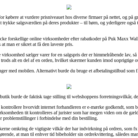
r købere at vurdere prisniveauet hos diverse firmaer på nettet, og på gr
t trykke salgsværdien på deres produkter – til børn, og yderligere også
hecke forskellige online virksomheder efter rabatkoder på Puk Maxx 
t man er sikret at få den laveste pris.
virksomhed sælger varer for en salgspris der er himmelråbende lav, så
r trods alt en del af en orden, hvilket skærmer kunden imod uoprigtige ou
nger med mobilen. Alternativt burde du bruge et afbetalingstilbud som f.e
utik burde de faktisk tage stilling til webshoppens forretningsvilkår, d
kontrollere hvorvidt internet forhandleren er e-mærke godkendt, som b
virksomheden tit kontrolleres af jurister som har megen viden om de gæl
or problemstillinger i forbindelse med din bestilling.
kerne omkring de vigtigste vilkår der har indvirkning på ordren, som f
 afgørende, at man til enhver tid bibeholder sin ordrekvittering, således m