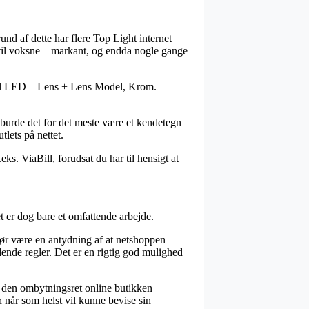
und af dette har flere Top Light internet
 til voksne – markant, og endda nogle gange
Wall LED – Lens + Lens Model, Krom.
 burde det for det meste være et kendetegn
tlets på nettet.
ks. ViaBill, forudsat du har til hensigt at
et er dog bare et omfattende arbejde.
ør være en antydning af at netshoppen
dende regler. Det er en rigtig god mulighed
x den ombytningsret online butikken
an når som helst vil kunne bevise sin