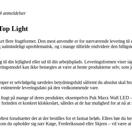
4
anmeldelser
Top Light
ket flere fragtformer. Den mest anvendte er for nærværende levering til 
g ualmindeligt uproblematisk, og i mange tilfælde endvidere den billig
til din lejlighed eller ud til din arbejdsplads. Leveringsformen viser si
leveringsmodel kan ikke benægtes at være at hente produkterne selv, som
r er selvfølgelig særdeles betydningsfuld såfremt du absolut skal brug
en estimerede leveringsdato på den vedkommende vare.
dags fragt på mange af deres produkter, eksempelvis Puk Maxx Wall LE
e forinden et konkret klokkeslæt, således at de har mulighed for at nå at 
est forudsætter det at der bestilles for et fastsat beløb. Ellers bør du be
om du opholder sig nær Køge, Frederikssund eller Skjern – vil være at få