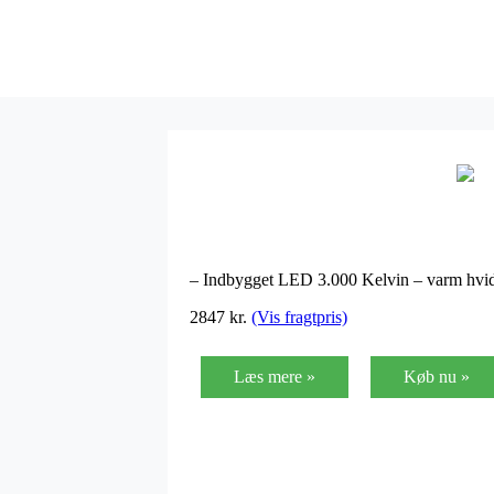
– Indbygget LED 3.000 Kelvin – varm hvid,
2847
kr.
(Vis fragtpris)
Læs mere »
Køb nu »