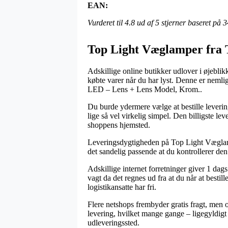
EAN:
Vurderet til
4.8
ud af 5 stjerner baseret på
3
Top Light Væglamper fra 
Adskillige online butikker udlover i øjeblik
købte varer når du har lyst. Denne er nemli
LED – Lens + Lens Model, Krom..
Du burde ydermere vælge at bestille levering 
lige så vel virkelig simpel. Den billigste 
shoppens hjemsted.
Leveringsdygtigheden på Top Light Væglampe
det sandelig passende at du kontrollerer d
Adskillige internet forretninger giver 1 
vagt da det regnes ud fra at du når at bestill
logistikansatte har fri.
Flere netshops frembyder gratis fragt, men oft
levering, hvilket mange gange – ligegyldigt 
udleveringssted.