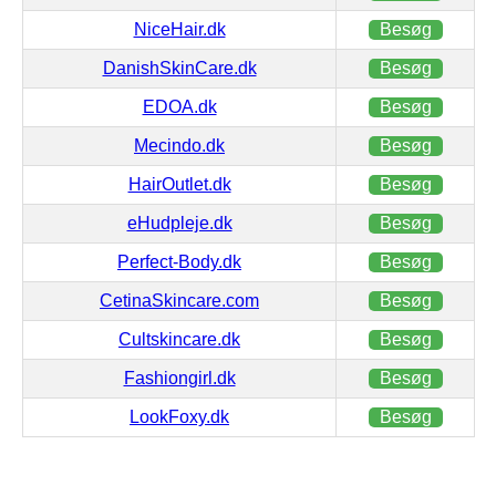
NiceHair.dk
Besøg
DanishSkinCare.dk
Besøg
EDOA.dk
Besøg
Mecindo.dk
Besøg
HairOutlet.dk
Besøg
eHudpleje.dk
Besøg
Perfect-Body.dk
Besøg
CetinaSkincare.com
Besøg
Cultskincare.dk
Besøg
Fashiongirl.dk
Besøg
LookFoxy.dk
Besøg