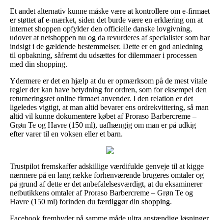
Et andet alternativ kunne måske være at kontrollere om e-firmaet
er støttet af e-mærket, siden det burde være en erklæring om at
internet shoppen opfylder den officielle danske lovgivning,
udover at netshoppen nu og da revurderes af specialister som har
indsigt i de gældende bestemmelser. Dette er en god anledning
til opbakning, såfremt du udsættes for dilemmaer i processen
med din shopping.
Ydermere er det en hjælp at du er opmærksom på de mest vitale
regler der kan have betydning for ordren, som for eksempel den
returneringsret online firmaet anvender. I den relation er det
ligeledes vigtigt, at man altid bevarer ens ordrekvittering, så man
altid vil kunne dokumentere købet af Proraso Barbercreme –
Grøn Te og Havre (150 ml), uafhængig om man er på udkig
efter varer til en voksen eller et barn.
Trustpilot fremskaffer adskillige værdifulde genveje til at kigge
nærmere på en lang række forhenværende brugeres omtaler og
på grund af dette er det anbefalelsesværdigt, at du eksaminerer
netbutikkens omtaler af Proraso Barbercreme – Grøn Te og
Havre (150 ml) forinden du færdiggør din shopping.
Facebook frembyder på samme måde ultra anstændige løsninger