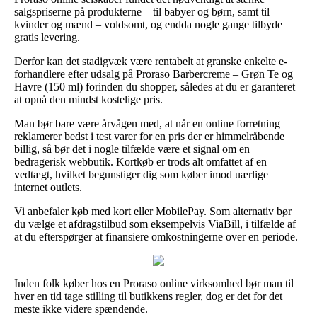
salgspriserne på produkterne – til babyer og børn, samt til
kvinder og mænd – voldsomt, og endda nogle gange tilbyde
gratis levering.
Derfor kan det stadigvæk være rentabelt at granske enkelte e-
forhandlere efter udsalg på Proraso Barbercreme – Grøn Te og
Havre (150 ml) forinden du shopper, således at du er garanteret
at opnå den mindst kostelige pris.
Man bør bare være årvågen med, at når en online forretning
reklamerer bedst i test varer for en pris der er himmelråbende
billig, så bør det i nogle tilfælde være et signal om en
bedragerisk webbutik. Kortkøb er trods alt omfattet af en
vedtægt, hvilket begunstiger dig som køber imod uærlige
internet outlets.
Vi anbefaler køb med kort eller MobilePay. Som alternativ bør
du vælge et afdragstilbud som eksempelvis ViaBill, i tilfælde af
at du efterspørger at finansiere omkostningerne over en periode.
Inden folk køber hos en Proraso online virksomhed bør man til
hver en tid tage stilling til butikkens regler, dog er det for det
meste ikke videre spændende.