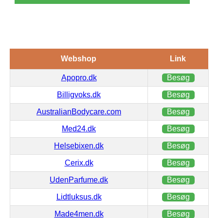
Webshop
Link
Apopro.dk
Besøg
Billigvoks.dk
Besøg
AustralianBodycare.com
Besøg
Med24.dk
Besøg
Helsebixen.dk
Besøg
Cerix.dk
Besøg
UdenParfume.dk
Besøg
Lidtluksus.dk
Besøg
Made4men.dk
Besøg