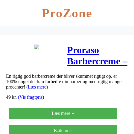
ProZone
Proraso
Barbercreme –
Grøn Te og
En rigtig god barbercreme der bliver skummet rigtigt op, er
Havre (150
100% noget der kan forbedre din barbering med rigtig mange
procenter!
(Læs mere)
ml)
49
kr.
(Vis fragtpris)
Læs mere »
Køb nu »