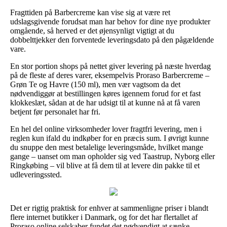
Fragttiden på Barbercreme kan vise sig at være ret
udslagsgivende forudsat man har behov for dine nye produkter
omgående, så herved er det øjensynligt vigtigt at du
dobbelttjekker den forventede leveringsdato på den pågældende
vare.
En stor portion shops på nettet giver levering på næste hverdag
på de fleste af deres varer, eksempelvis Proraso Barbercreme –
Grøn Te og Havre (150 ml), men vær vagtsom da det
nødvendiggør at bestillingen køres igennem forud for et fast
klokkeslæt, sådan at de har udsigt til at kunne nå at få varen
betjent før personalet har fri.
En hel del online virksomheder lover fragtfri levering, men i
reglen kun ifald du indkøber for en præcis sum. I øvrigt kunne
du snuppe den mest betalelige leveringsmåde, hvilket mange
gange – uanset om man opholder sig ved Taastrup, Nyborg eller
Ringkøbing – vil blive at få dem til at levere din pakke til et
udleveringssted.
Det er rigtig praktisk for enhver at sammenligne priser i blandt
flere internet butikker i Danmark, og for det har flertallet af
Proraso online selskaber fundet det nødvendigt at sænke