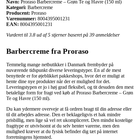
Navn:
Proraso Barbercreme – Grøn Te og Havre (150 ml)
Kategori:
Barbercreme
Producent:
Proraso
Varenummer:
8004395001231
EAN:
8004395001231
Vurderet til
3.8
ud af 5 stjerner baseret på
39
anmeldelser
Barbercreme fra Proraso
Temmelig mange netbutikker i Danmark frembyder på
nuværende tidspunkt diverse leveringstyper. En af de mest
benyttede er for øjeblikket pakkeshops, hvor det er muligt at
hente dine nye produkter når der er mulighed for det.
Leveringstypen er jo i høj grad fleksibel, og tit desuden den mest
betalelige form for fragt ved køb af Proraso Barbercreme – Grøn
Te og Havre (150 ml).
Du kan ydermere overveje at få ordren bragt til din adresse eller
til dit arbejdes adresse. Den er beklageligvis et hak mindre
prisbillig, men lige så vel ret ukompliceret. Den mindst kostelige
fragttype er utvivlsomt at du selv henter varerne, men den
mulighed kræver at du fysisk befinder dig tæt på internet
forretningens hjemsted.