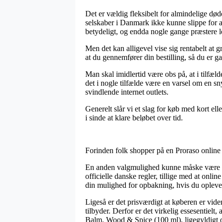
Det er vældig fleksibelt for almindelige død
selskaber i Danmark ikke kunne slippe for a
betydeligt, og endda nogle gange præstere 
Men det kan alligevel vise sig rentabelt at
at du gennemfører din bestilling, så du er gar
Man skal imidlertid være obs på, at i tilfæld
det i nogle tilfælde være en varsel om en s
svindlende internet outlets.
Generelt slår vi et slag for køb med kort el
i sinde at klare beløbet over tid.
Forinden folk shopper på en Proraso online 
En anden valgmulighed kunne måske være at g
officielle danske regler, tillige med at onl
din mulighed for opbakning, hvis du opleve
Ligeså er det prisværdigt at køberen er vi
tilbyder. Derfor er det virkelig essesentiel
Balm, Wood & Spice (100 ml), ligegyldigt o