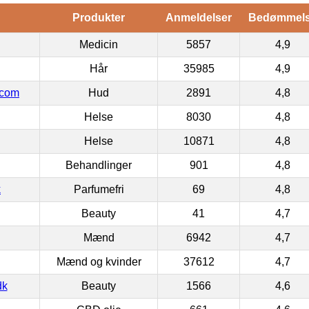
Produkter
Anmeldelser
Bedømmel
Medicin
5857
4,9
Hår
35985
4,9
.com
Hud
2891
4,8
Helse
8030
4,8
Helse
10871
4,8
Behandlinger
901
4,8
k
Parfumefri
69
4,8
Beauty
41
4,7
Mænd
6942
4,7
Mænd og kvinder
37612
4,7
dk
Beauty
1566
4,6