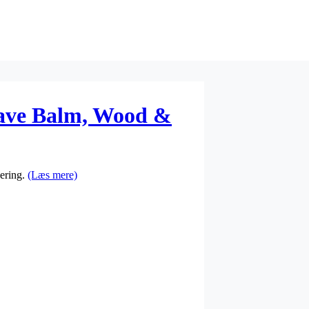
have Balm, Wood &
bering.
(Læs mere)