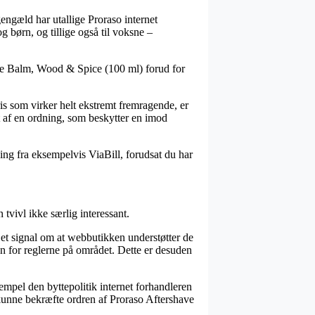
gengæld har utallige Proraso internet
 børn, og tillige også til voksne –
have Balm, Wood & Spice (100 ml) forud for
pris som virker helt ekstremt fremragende, er
t af en ordning, som beskytter en imod
ning fra eksempelvis ViaBill, forudsat du har
vivl ikke særlig interessant.
 et signal om at webbutikken understøtter de
en for reglerne på området. Dette er desuden
mpel den byttepolitik internet forhandleren
l kunne bekræfte ordren af Proraso Aftershave