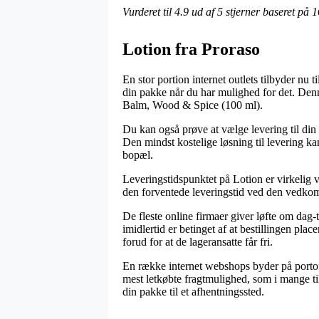
Vurderet til
4.9
ud af 5 stjerner baseret på
1
Lotion fra Proraso
En stor portion internet outlets tilbyder nu 
din pakke når du har mulighed for det. Denne
Balm, Wood & Spice (100 ml).
Du kan også prøve at vælge levering til din b
Den mindst kostelige løsning til levering ka
bopæl.
Leveringstidspunktet på Lotion er virkelig vi
den forventede leveringstid ved den vedk
De fleste online firmaer giver løfte om da
imidlertid er betinget af at bestillingen pla
forud for at de lageransatte får fri.
En række internet webshops byder på portofr
mest letkøbte fragtmulighed, som i mange til
din pakke til et afhentningssted.