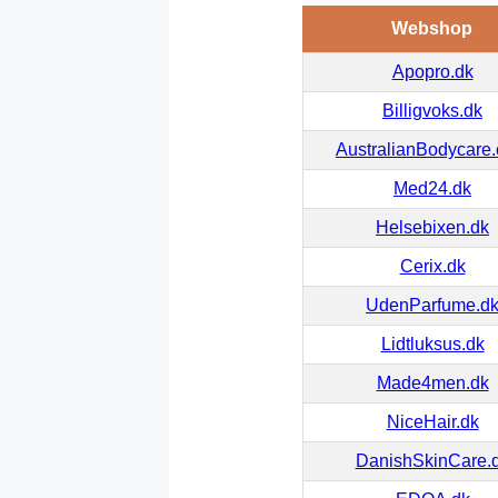
Webshop
Apopro.dk
Billigvoks.dk
AustralianBodycare
Med24.dk
Helsebixen.dk
Cerix.dk
UdenParfume.d
Lidtluksus.dk
Made4men.dk
NiceHair.dk
DanishSkinCare.