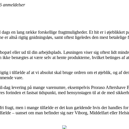
6
anmeldelser
til dags en lang række forskellige fragtmuligheder. Et hit er i øjeblikket
 er altså rigtig gnidningsløs, samt oftest ligeledes den mest betalelige
opæl eller ud til din arbejdsplads. Løsningen viser sig oftest lidt mindre
n ikke benægtes at være selv at hente produkterne, hvilket betinges af at
gtig i tilfælde af at vi absolut skal bruge ordren om et øjeblik, og af de
ommende vare.
g-til-dag levering på mange varenumre, eksempelvis Proraso Aftershav
ceres forinden et fastsat tidspunkt, med hensynstagen til at de med sikke
i fragt, men i mange tilfælde er det kun gældende hvis der handles for 
fælde – uanset om man befinder sig nær Viborg, Middelfart eller Helsinge