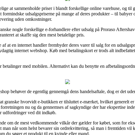
elige at sammenholde priser i blandt forskellige online varehuse, og til 
t formindske udsalgspriserne på mange af deres produkter – til babyer og
levering uden omkostninger.
 granske nogle forskellige e-forhandlere efter udsalg på Proraso Afters
anteret at skaffe sig den mest betalelige pris.
e af at en internet handler frembyder deres varer til salg for en udsalgs
nydagtig internet webshop. Køb med betalingskort er trods alt indbefatte
ler betalinger med mobilen. Alternativt kan du benytte en afbetalingsord
shop behøver de egentlig gennemgå dens handelsaftale, dog er det uden t
ranske hvorvidt e-butikken er tilsluttet e-mærket, hvilket generelt er
ine forretningen nu og da gennemses af sagkyndige der har ekspertise ind
r udfordringer ved dit indkøb.
dende om de mest vedkommende vilkår der gælder for købet, som for ekse
t, at man når som helst bevarer sin ordrekvittering, så man i fremtiden vi
m du søger et produkt til en kvinde eller mand.