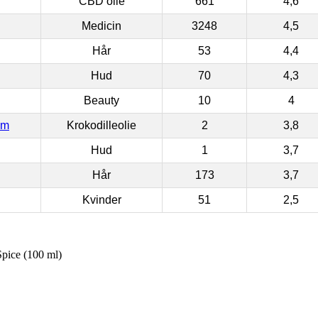
CBD olie
661
4,6
Medicin
3248
4,5
Hår
53
4,4
Hud
70
4,3
Beauty
10
4
om
Krokodilleolie
2
3,8
Hud
1
3,7
Hår
173
3,7
Kvinder
51
2,5
pice (100 ml)