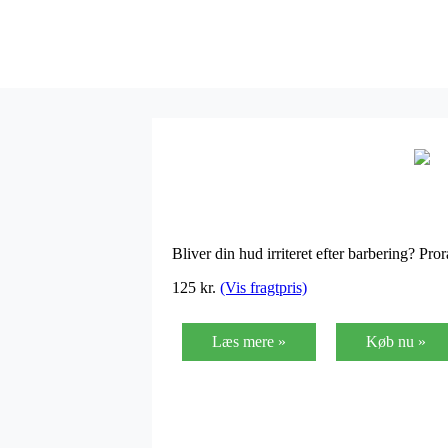
Bliver din hud irriteret efter barbering? Pr
125
kr.
(Vis fragtpris)
Læs mere »
Køb nu »